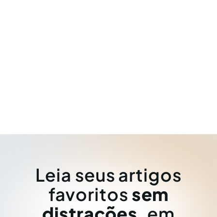
Leia seus artigos
favoritos
sem
distrações
, em