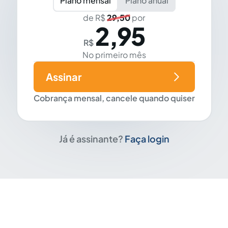
Plano mensal
Plano anual
de R$
29,50
por
2,95
R$
No primeiro mês
Assinar
Cobrança mensal, cancele quando quiser
Já é assinante?
Faça login