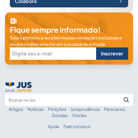
Colabore
Fique sempre informado!
Seja o primeiro a receber nossas novidades exclusivas e
recentes diretamente em sua caixa de entrada.
Inscrever
Artigos
·
Notícias
·
Petições
·
Jurisprudência
·
Pareceres
·
Fale com a IA
Buscar no Jus
Dúvidas
·
Stories
Ajuda
·
Fale conosco