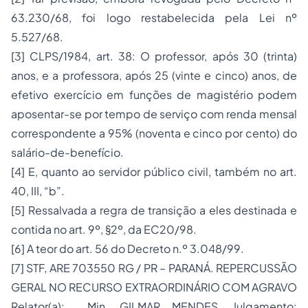
63.230/68, foi logo restabelecida pela Lei nº
5.527
/68.
[3]
CLPS/1984, art. 38: O professor, após 30 (trinta)
anos, e a professora, após 25 (vinte e cinco) anos, de
efetivo exercício em funções de magistério podem
aposentar-se por tempo de serviço com renda mensal
correspondente a 95% (noventa e cinco por cento) do
salário-de-benefício.
[4]
E, quanto ao
servidor público
civil, também no art.
40, III, “b”.
[5]
Ressalvada a regra de transição a eles destinada e
contida no art. 9º, §2º, da EC20/98.
[6]
A teor do art. 56 do Decreto n.º 3.048/99.
[7]
STF, ARE 703550 RG / PR – PARANÁ. REPERCUSSÃO
GERAL NO RECURSO EXTRAORDINÁRIO COM AGRAVO
Relator(a): Min. GILMAR MENDES. Julgamento: