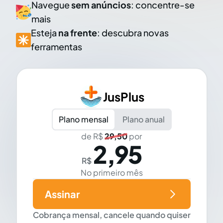
Navegue
sem anúncios
: concentre-se
mais
Esteja
na frente
: descubra novas
ferramentas
JusPlus
Plano mensal
Plano anual
de R$
29,50
por
2,95
R$
No primeiro mês
Assinar
Cobrança mensal, cancele quando quiser