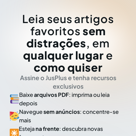
Leia seus artigos
favoritos
sem
distrações
, em
qualquer lugar
e
como quiser
Assine o JusPlus e tenha recursos
exclusivos
Baixe
arquivos PDF
: imprima ou leia
depois
Navegue
sem anúncios
: concentre-se
mais
Esteja
na frente
: descubra novas