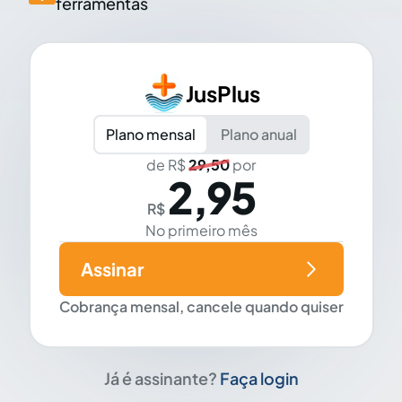
ferramentas
JusPlus
Plano mensal
Plano anual
de R$
29,50
por
2,95
R$
No primeiro mês
Assinar
Cobrança mensal, cancele quando quiser
Já é assinante?
Faça login