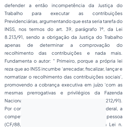
defender a então incompetência da Justiça do
Trabalho para executar as contribuições
Previdenciárias, argumentando que esta seria tarefa do
INSS, nos termos do art. 39, parágrafo 1º, da Lei
8.213/91, sendo a obrigação da Justiça do Trabalho
apenas de determinar a comprovação do
recolhimento das contribuições e nada mais.
Fundamenta o autor: " Primeiro, porque a própria lei
reza que ao INSS incumbe ‘arrecadar, fiscalizar, lançar e
normatizar o recolhimento das contribuições sociais’,
promovendo a cobrança executiva em juízo ‘com as
mesmas prerrogativas e privilégios da Fazenda
Nacional’ (arts. 33 e 39, parágrafo 1º, da Lei n. 8212/91).
Por conseguinte, tratando-se de autarquia federal, a
competência é da Justiça Federal, em razão da pessoa
(CF/88, art. 109, I). (...) Segundo, porque a Lei n.