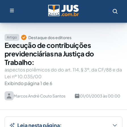
Destaque dos editores
Artigo
Execução de contribuições
previdenciárias na Justiça do
Trabalho:
aspectos polêmicos do do art. 114, § 3º, da CF/88 e da
Lei nº 10.035/00
Exibindo página 1 de 6
Marcos André Couto Santos
01/01/2003 às 00:00
Leia nesta página: