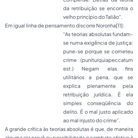
da retribuição se encontra o
velho princípio do Talião”.
Em igual linha de pensamento discorre Noronha
[11]
:
“As teorias absolutas fundam-
se numa exigência de justiça:
pune-se porque se cometeu
crime (
puniturquiapeccatum
est.)
Negam elas fins
utilitários a pena, que se
explica plenamente pela
retribuição jurídica. É ela
simples conseqüência do
delito. É o mal justo aplicado
ao mal injusto do crime”.
A grande crítica às teorias absolutas é que, de maneira
alguma ela prevê ou possibilidade o combate efetivo à