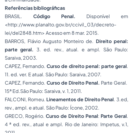
Referências bibliográficas
BRASIL.
Código Penal.
Disponível em
<http://www.planalto.gov.br/ccivil_03/decreto-
lei/del2848.htm> Acesso em 8 mar. 2015.
BARROS, Flávio Augusto Monteiro de.
Direito penal:
parte geral
.
3. ed. rev., atual. e ampl. São Paulo:
Saraiva, 2003.
CAPEZ, Fernando.
Curso de direito penal
: parte geral
.
11. ed. ver. E atual. São Paulo: Saraiva, 2007.
CAPEZ, Fernando.
Curso de Direito Penal.
Parte Geral.
15ª Ed.São Paulo: Saraiva, v. 1, 2011.
FALCONI, Romeu.
Lineamentos de Direito Penal
. 3.ed,
rev., ampl. e atual. São Paulo: Ícone, 2002.
GRECO, Rogério.
Curso de Direito Penal
:
Parte Geral
.
4 ª ed. rev., atual e ampl. Rio de Janeiro: Impetus, v.1,
2011.