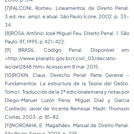
[7]
FALCONI, Romeu. Lineamentos de Direito Penal.
3.ed, rev., ampl. e atual. São Paulo:Ícone, 2002. p. 33-
34.
[8]
ROSA, Antônio José Miguel Feu. Direito Penal. 1. São
Paulo: RT, 1995, p.421-422.
[9]
BRASIL. Código Penal. Disponível em
<http://www.planalto.gov.br/ccivil_03/decreto-
lei/del2848.htm> Acesso em 8 mar. 2015.
[10]
ROXIN, Claus. Derecho Penal: Parte General –
Fundamentos. La estructura de la Teoria del Delito.
Tomo I. Traducción de la 2ª ediciónalemana y notas por
Diego-Manuel Luzón Pena; Miguel Diaz y Garcia
Conlledo; Javier de Vicente Remesal. Madri: Thomson
Civitas, 2003., p. 81-82.
[11]
NORONHA, E. Magalhães. Manual de Direito Penal.
São Paulo: Saraiva, 2003, p. 225.