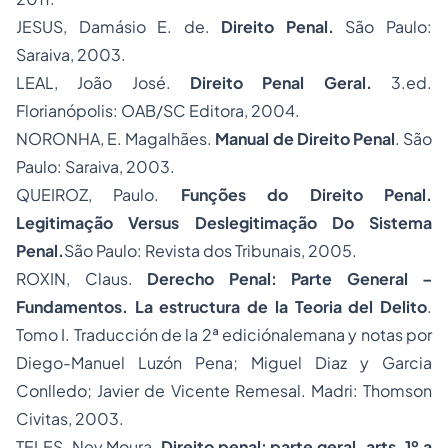
JESUS, Damásio E. de.
Direito Penal.
São Paulo:
Saraiva, 2003.
LEAL, João José.
Direito Penal Geral
.
3.ed.
Florianópolis: OAB/SC Editora, 2004.
NORONHA, E. Magalhães.
Manual de Direito Penal
. São
Paulo: Saraiva, 2003.
QUEIROZ, Paulo.
Funções do Direito Penal.
Legitimação Versus Deslegitimação Do Sistema
Penal.
São Paulo: Revista dos Tribunais, 2005.
ROXIN, Claus.
Derecho Penal: Parte General –
Fundamentos. La estructura de la Teoria del Delito
.
Tomo I. Traducción de la 2ª ediciónalemana y notas por
Diego-Manuel Luzón Pena; Miguel Diaz y Garcia
Conlledo; Javier de Vicente Remesal. Madri: Thomson
Civitas, 2003.
TELES. Ney Moura.
Direito penal:
parte geral, arts. 1º a