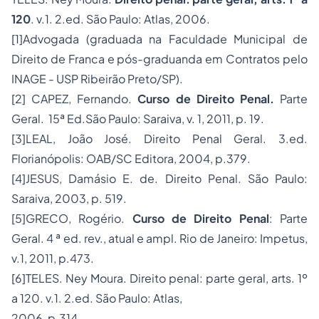
120
. v.1. 2.ed. São Paulo: Atlas, 2006.
[1]
Advogada (graduada na Faculdade Municipal de
Direito de Franca e pós-graduanda em Contratos pelo
INAGE - USP Ribeirão Preto/SP).
[2]
CAPEZ, Fernando.
Curso de Direito Penal.
Parte
Geral. 15ª Ed.São Paulo: Saraiva, v. 1, 2011, p. 19.
[3]
LEAL, João José. Direito Penal Geral. 3.ed.
Florianópolis: OAB/SC Editora, 2004, p.379.
[4]
JESUS, Damásio E. de. Direito Penal. São Paulo:
Saraiva, 2003, p. 519.
[5]
GRECO, Rogério.
Curso de Direito Penal
: Parte
Geral. 4 ª ed. rev., atual e ampl. Rio de Janeiro: Impetus,
v.1, 2011, p.473.
[6]
TELES. Ney Moura. Direito penal: parte geral, arts. 1º
a 120. v.1. 2.ed. São Paulo: Atlas,
2006, p.314.