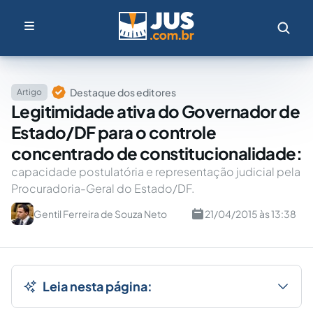
Destaque dos editores
Artigo
Legitimidade ativa do Governador de
Estado/DF para o controle
concentrado de constitucionalidade:
capacidade postulatória e representação judicial pela
Procuradoria-Geral do Estado/DF.
Gentil Ferreira de Souza Neto
21/04/2015 às 13:38
Leia nesta página: