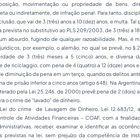
isposição, movimentação ou
propriedade
de bens, dire
reta ou indiretamente, de infração penal. Para tanto, disci
clusão, que vai de 3 (três) anos a 10 (dez) anos, e multa. T
 prevista no substitutivo ao PLS 209/2003, de 3 (três) a 18
 um absurdo, fugindo de qualquer razoabilidade. Mas, é m
urídicos, por exemplo, o alemão, no qual se prevê, no § 26
berdade de 3 (três) meses a 5 (cinco) anos, e diversa 
ime de riciclaggio, com pena de 4 (quatro) a 12 (doze) anos 
de diminuição da pena em um terço, quando os delitos an
 de prisão inferior a cinco anos (artigo 648). Na Argentina
terado pela Lei 25.246, de 2000) prevê pena de 2 (dois) a
ra o crime de "lavado" de dinheiro.
Lei do crime de Lavagem de Dinheiro, Lei 12.683/12, 
trole de Atividades Financeiras – COAF, com a finalidade
ministrativas, receber, examinar e identificar as ocorrên
tas previstas na lei, sem prejuízo da competência de ins