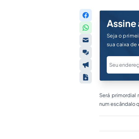
Assine 
Seja o prime
sua caixa de
Será primordial
num escândalo qu