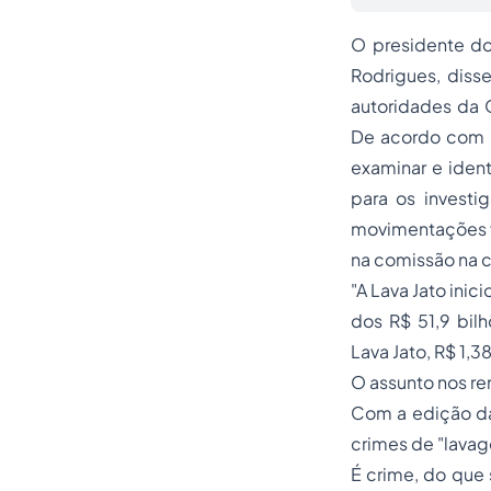
O presidente do
Rodrigues, diss
autoridades da 
De acordo com R
examinar e identi
para os invest
movimentações fi
na comissão na 
"A Lava Jato inic
dos R$ 51,9 bil
Lava Jato, R$ 1,3
O assunto nos r
Com a edição da
crimes de "lavage
É crime, do que s