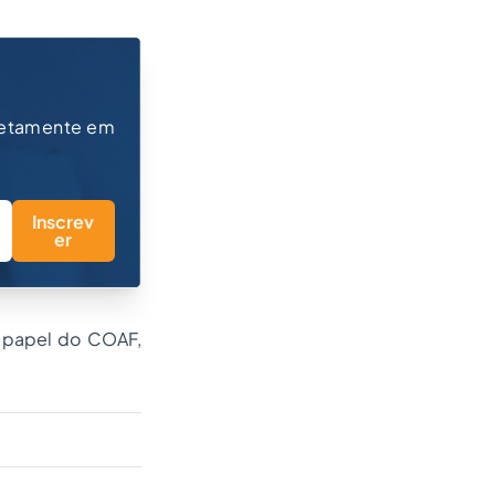
retamente em
Inscrev
er
o papel do COAF,