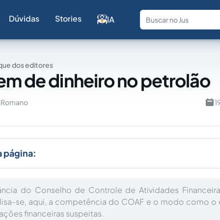
Dúvidas
Stories
IA
Fale com a
ue dos editores
em de dinheiro no petrolão
u Romano
1
a página:
ância do Conselho de Controle de Atividades Financeir
alisa-se, aqui, a competência do COAF e o modo como o 
ações financeiras suspeitas.