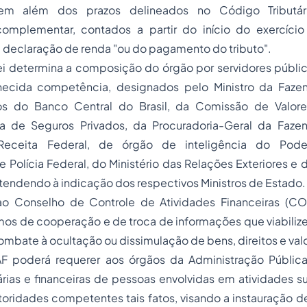
bem além dos prazos delineados no Código Tributári
omplementar, contados a partir do início do exercíci
 declaração de renda "ou do pagamento do tributo".
Lei determina a composição do órgão por servidores públi
nhecida competência, designados pelo Ministro da Faze
os do Banco Central do Brasil, da Comissão de Valores
a de Seguros Privados, da Procuradoria-Geral da Faze
Receita Federal, de órgão de inteligência do Pode
Polícia Federal, do Ministério das Relações Exteriores e 
atendendo à indicação dos respectivos Ministros de Estado.
ao Conselho de Controle de Atividades Financeiras (C
os de cooperação e de troca de informações que viabiliz
combate à ocultação ou dissimulação de bens, direitos e val
F poderá requerer aos órgãos da Administração Públic
rias e financeiras de pessoas envolvidas em atividades su
toridades competentes tais fatos, visando a instauração 