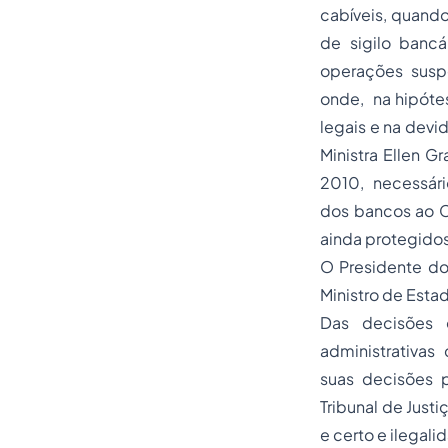
cabíveis, quando
de sigilo banc
operações suspe
onde, na hipótes
legais e na devi
Ministra Ellen 
2010, necessário
dos bancos ao C
ainda protegidos
O Presidente do
Ministro de Esta
Das decisões 
administrativas
suas decisões 
Tribunal de Justi
e certo e ilegali