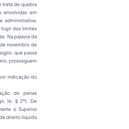
e trata de quebra
s envolvidas em
 administrativa,
ugir dos limites
de. Na palavra da
4 de novembro de
sigilo, que passa
ário, prosseguem
por indicação do
cação de penas
go 16, § 2º). De
ante o Superior
de direito liquido