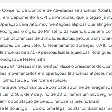
 Conselho de Controle de Atividades Financeiras (Coaf),
e, em depoimento à CPI da Petrobras, que o órgão já inv
Operação Lava Jato, movimentações atípicas que atingem 
odrigues, o órgão do Ministério da Fazenda, que tem 
ficar ocorrências de atividades ilícitas, produziu um total
igadores da Lava Jato. O levantamento abrangeu 8.918 
nanceiras de 27.579 pessoas físicas e jurídicas. Rodrigues
condição de testemunha.
iou a partir desses instrumentos", disse o presidente do Coa
hões movimentados em operações financeiras atípicas mo
81 bilhão foi de dinheiro em espécie.
emete aos mecanismos de combate ao crime de lavagem de 
 Lei 12.683, de 9 de julho de 2012, temos um novo
regime
m" ou ocultação de bens, direitos e valores no Brasil.
e lê do artigo 1º do diploma legal, ocultar ou dissimular a