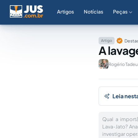
Artigos
Notícias
Peças
Destaq
Artigo
A lavag
Rogério Tade
Leia nest
Qual a import
Lava-Jato? An
investigar oper