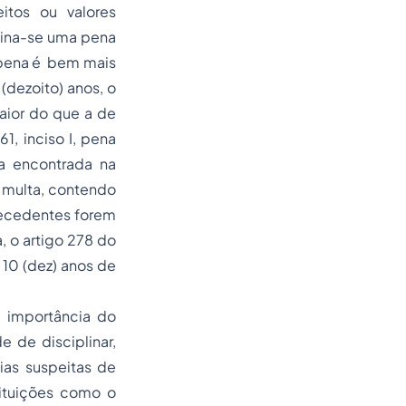
itos ou valores
plina-se uma pena
al pena é bem mais
 (dezoito) anos, o
aior do que a de
1, inciso I, pena
da encontrada na
e multa, contendo
tecedentes forem
, o artigo 278 do
 10 (dez) anos de
a importância do
 de disciplinar,
cias suspeitas de
tituições como o