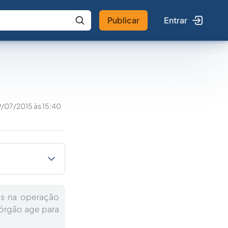
Publicar
Entrar
 IA
Buscar no Jus
9/07/2015 às 15:40
as na operação
órgão age para