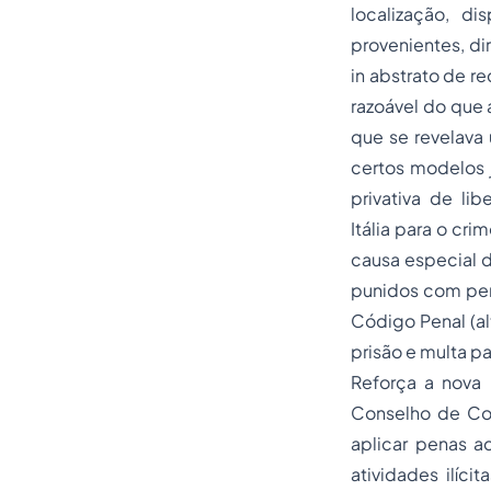
localização, d
provenientes, di
in abstrato de re
razoável do que a
que se revelava
certos modelos j
privativa de li
Itália para o cr
causa especial 
punidos com pena
Código Penal (al
prisão e multa pa
Reforça a nova 
Conselho de Con
aplicar
penas
ad
atividades ilíci