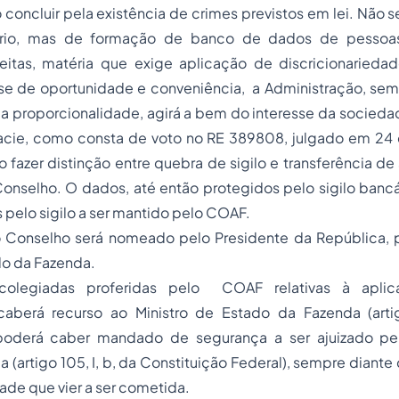
 concluir pela existência de crimes previstos em lei. Não s
ário, mas de formação de banco de dados de pessoa
itas, matéria que exige aplicação de discricionariedade
e de oportunidade e conveniência, a Administração, sem f
da proporcionalidade, agirá a bem do interesse da socieda
Gracie, como consta de voto no RE 389808, julgado em 2
 fazer distinção entre quebra de sigilo e transferência de 
onselho. O dados, até então protegidos pelo sigilo banc
 pelo sigilo a ser mantido pelo COAF.
 Conselho será nomeado pelo Presidente da República, 
do da Fazenda.
colegiadas proferidas pelo COAF relativas à apli
 caberá recurso ao Ministro de Estado da Fazenda (arti
poderá caber mandado de segurança a ser ajuizado per
ça (artigo 105, I, b, da Constituição Federal), sempre diante 
dade que vier a ser cometida.