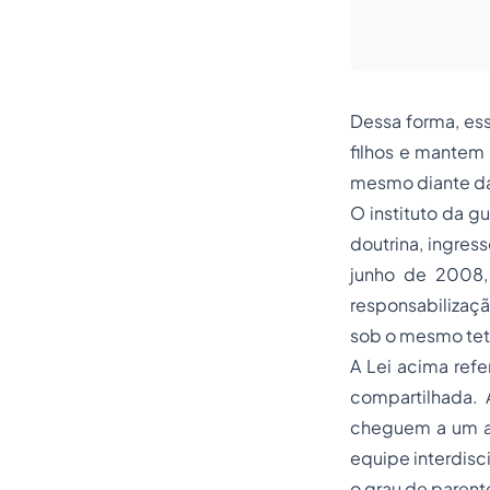
Dessa forma, es
filhos e mantem 
mesmo diante da
O instituto da 
doutrina, ingres
junho de 2008, 
responsabilizaçã
sob o mesmo teto
A Lei acima refe
compartilhada.
cheguem a um ac
equipe interdisc
o grau de parent