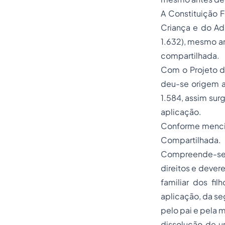
A Constituição F
Criança e do Ado
1.632), mesmo an
compartilhada.
Com o Projeto d
deu-se origem a 
1.584, assim sur
aplicação.
Conforme mencio
Compartilhada. 
Compreende-se p
direitos e dever
familiar dos fi
aplicação, da se
pelo pai e pela 
dissolução de un