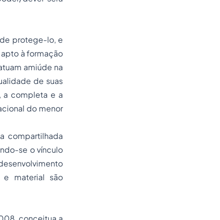
de protege-lo, e
 apto à formação
e atuam amiúde na
ualidade de suas
, a completa e a
cacional do menor
da compartilhada
endo-se o vínculo
 desenvolvimento
o e material são
2008, conceitua a