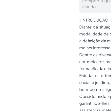
compõe a guar
estudo
1 INTRODUÇÃO
Diante da situaç
modalidade de g
a definição da m
melhor interesse
Dentre as diver
um meio de mant
formação da cri
Estudar este tem
social e jurídic
bem como a igua
Considerando q
garantindo-lhes
assistência mate