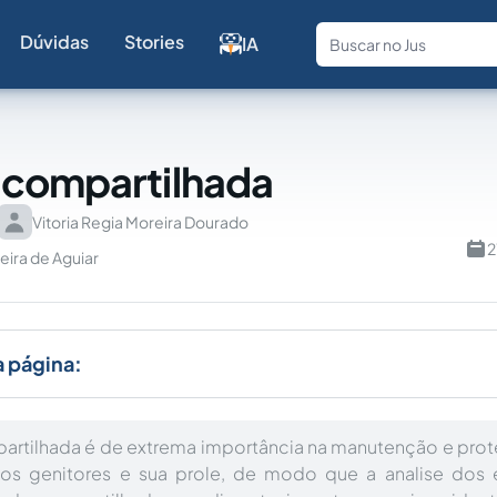
Dúvidas
Stories
IA
Fale com a
 compartilhada
Vitoria Regia Moreira Dourado
2
veira de Aguiar
a página:
artilhada é de extrema importância na manutenção e prot
e os genitores e sua prole, de modo que a analise dos