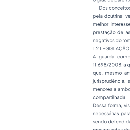
Dos conceitos d
pela doutrina, v
melhor interess
prestação de ass
negativos do rom
1.2 LEGISLAÇÃ
A guarda compar
11.698/2008, a q
que, mesmo ante
jurisprudência, 
menores a ambos
compartilhada.
Dessa forma, vi
necessárias par
sendo defendida 
mesmo antes de 