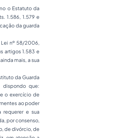
mo o Estatuto da
s. 1.586, 1.579 e
licação da guarda
 Lei nº 58/2006,
s artigos 1.583 e
ainda mais, a sua
tituto da Guarda
a, dispondo que:
e o exercício de
rnentes ao poder
a requerer e sua
da, por consenso,
, de divórcio, de
iz, em atenção a