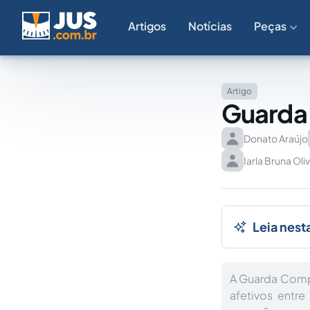
Artigos
Notícias
Peças
Artigo
Guarda
Donato Araújo
Iarla Bruna Oli
Leia nest
A Guarda Comp
afetivos entr