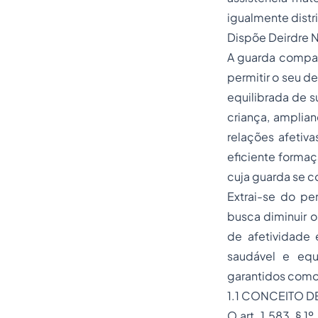
igualmente distr
Dispõe Deirdre N
A guarda compart
permitir o seu d
equilibrada de s
criança, amplian
relações afetiva
eficiente formaç
cuja guarda se c
Extrai-se do pe
busca diminuir o
de afetividade 
saudável e equi
garantidos como 
1.1 CONCEITO 
O art. 1.583, § 