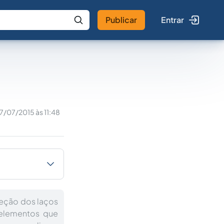
Publicar
Entrar
 IA
Buscar no Jus
7/07/2015 às 11:48
eção dos laços
 elementos que