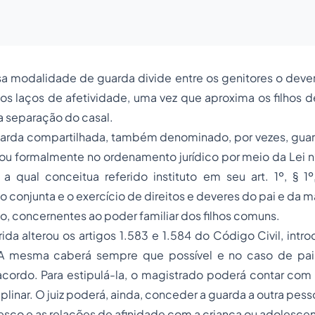
sa modalidade de guarda divide entre os genitores o deve
os laços de afetividade, uma vez que aproxima os filhos d
 separação do casal.
guarda compartilhada, também denominado, por vezes, guar
sou formalmente no ordenamento jurídico por meio da Lei n
a qual conceitua referido instituto em seu art. 1º, § 
o conjunta e o exercício de direitos e deveres do pai e da 
, concernentes ao poder familiar dos filhos comuns.
rida alterou os artigos 1.583 e 1.584 do Código Civil, intr
 A mesma caberá sempre que possível e no caso de pa
ordo. Para estipulá-la, o magistrado poderá contar com
iplinar. O juiz poderá, ainda, conceder a guarda a outra pes
esco e as relações de afinidade com a criança ou adolescen