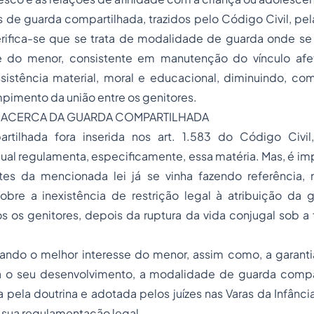
e guarda compartilhada, trazidos pelo Código Civil, pela
erifica-se que se trata de modalidade de guarda onde se 
e do menor, consistente em manutenção do vínculo afet
istência material, moral e educacional, diminuindo, com 
pimento da união entre os genitores.
O ACERCA DA GUARDA COMPARTILHADA
tilhada fora inserida nos art. 1.583 do Código Civil
ual regulamenta, especificamente, essa matéria. Mas, é imp
s da mencionada lei já se vinha fazendo referência, 
sobre a inexistência de restrição legal à atribuição da 
 os genitores, depois da ruptura da vida conjugal sob a
sando o melhor interesse do menor, assim como, a garant
a o seu desenvolvimento, a modalidade de guarda compar
pela doutrina e adotada pelos juízes nas Varas da Infânci
sua regulamentação legal.