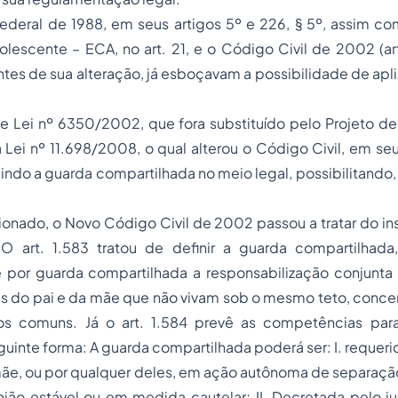
ederal de 1988, em seus artigos 5º e 226, § 5º, assim co
lescente – ECA, no art. 21, e o Código Civil de 2002 (art
tes de sua alteração, já esboçavam a possibilidade de ap
e Lei nº 6350/2002, que fora substituído pelo Projeto de
Lei nº 11.698/2008, o qual alterou o Código Civil, em seu
gindo a guarda compartilhada no meio legal, possibilitando, 
nado, o Novo Código Civil de 2002 passou a tratar do ins
O art. 1.583 tratou de definir a guarda compartilhad
or guarda compartilhada a responsabilização conjunta 
es do pai e da mãe que não vivam sob o mesmo teto, conce
lhos comuns. Já o art. 1.584 prevê as competências par
guinte forma: A guarda compartilhada poderá ser: I. requeri
mãe, ou por qualquer deles, em ação autônoma de separação
ião estável ou em medida cautelar; II. Decretada pelo ju