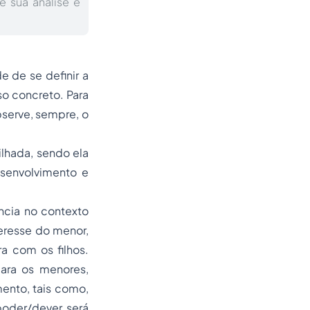
 sua analise e
 de se definir a
o concreto. Para
bserve, sempre, o
lhada, sendo ela
esenvolvimento e
ncia no contexto
teresse do menor,
a com os filhos.
ara os menores,
ento, tais como,
poder/dever será