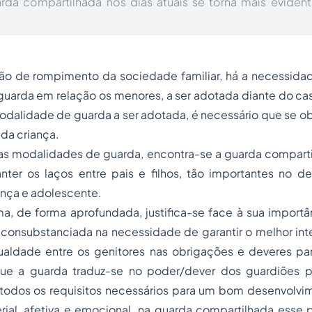
da compartilhada nos dias atuais se torna mais evidente
ão de rompimento da sociedade familiar, há a necessidade
uarda em relação os menores, a ser adotada diante do cas
odalidade de guarda a ser adotada, é necessário que se o
 da criança.
sas modalidades de guarda, encontra-se a guarda comparti
er os laços entre pais e filhos, tão importantes no d
ança e adolescente.
a, de forma aprofundada, justifica-se face à sua importâ
o, consubstanciada na necessidade de garantir o melhor in
ldade entre os genitores nas obrigações e deveres par
ue a guarda traduz-se no poder/dever dos guardiões p
 todos os requisitos necessários para um bom desenvolvim
rial, afetiva e emocional, na guarda compartilhada esse 