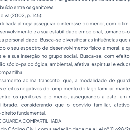
ibuído entre os genitores.
eiva (2002, p. 145):
ilhada almeja assegurar o interesse do menor, com o fim 
esenvolvimento e a sua estabilidade emocional, tomando-o
ua personalidade. Busca-se diversificar as influências qu
do o seu espectro de desenvolvimento físico e moral, a q
s e a sua inserção no grupo social. Busca-se, com efeito
ão sócio-psicológica, ambiental, afetiva, espiritual e edu
ompartilha.
nsamento acima transcrito, que, a modalidade de guar
s efeitos negativos do rompimento do laço familiar, mant
entre os genitores e o menor, assegurando a este, um
librado, considerando que o convívio familiar, afetiv
direito fundamental.
DE GUARDA COMPARTILHADA
1º, do Código Civil, com a redação dada pela Lei nº 11.698/