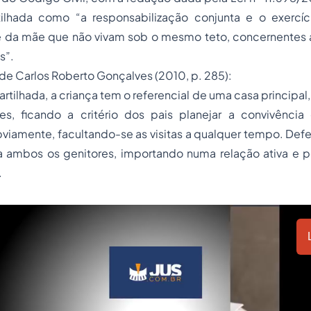
lhada como “a responsabilização conjunta e o exercíc
e da mãe que não vivam sob o mesmo teto, concernentes a
s”.
e Carlos Roberto Gonçalves (2010, p. 285):
tilhada, a criança tem o referencial de uma casa principal,
s, ficando a critério dos pais planejar a convivência
bviamente, facultando-se as visitas a qualquer tempo. Def
a ambos os genitores, importando numa relação ativa e 
.