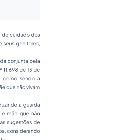
r de cuidado dos
e seus genitores,
da conjunta pela
º 11.698 de 13 de
1º, como sendo a
mãe que não vivam
oduzindo a guarda
i e mãe que não
 as sugestões de
soa, considerando
te.