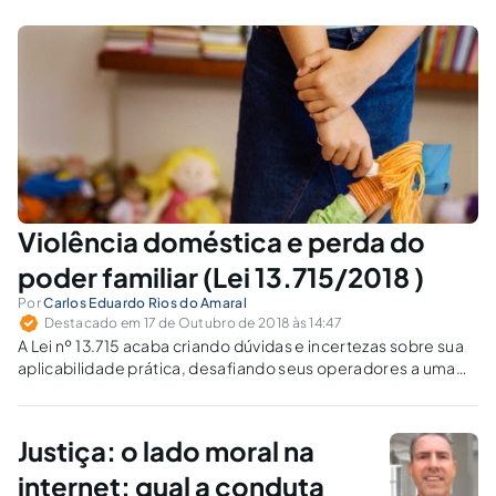
filhos na religião ayahuasqueira, dentro do
exercício do poder familiar.
Violência doméstica e perda do
poder familiar (Lei 13.715/2018 )
Por
Carlos Eduardo Rios do Amaral
Destacado em 17 de Outubro de 2018 às 14:47
A Lei nº 13.715 acaba criando dúvidas e incertezas sobre sua
aplicabilidade prática, desafiando seus operadores a uma
interpretação única e precisa para cada caso.
Justiça: o lado moral na
internet: qual a conduta