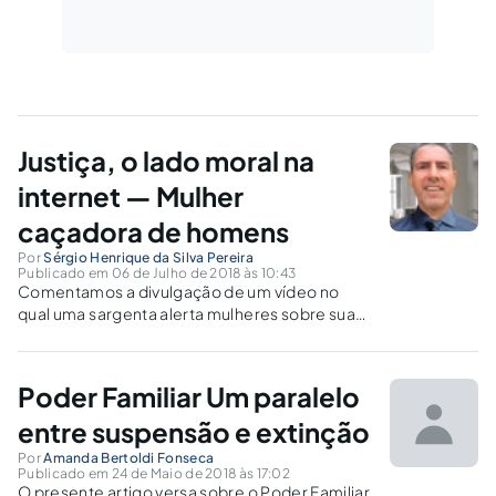
Justiça, o lado moral na
internet — Mulher
caçadora de homens
Por
Sérgio Henrique da Silva Pereira
Publicado em 06 de Julho de 2018 às 10:43
Comentamos a divulgação de um vídeo no
qual uma sargenta alerta mulheres sobre suas
condutas de "levar 'candango' para casa",
representando risco para a criança.
Poder Familiar Um paralelo
entre suspensão e extinção
Por
Amanda Bertoldi Fonseca
Publicado em 24 de Maio de 2018 às 17:02
O presente artigo versa sobre o Poder Familiar