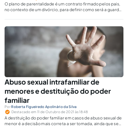
O plano de parentalidade é um contrato firmado pelos pais,
no contexto de um divórcio, para definir como será a guarda,
a convivência e a pensão. Esse acordo reduz litígios e
protege o melhor interesse dos filhos.
Abuso sexual intrafamiliar de
menores e destituição do poder
familiar
Por
Roberta Figueiredo Apolinário da Silva
Destacado em 11 de Outubro de 2021 às 18:48
A destituição do poder familiar em casos de abuso sexual de
menor é a decisão mais correta a ser tomada, ainda que sem