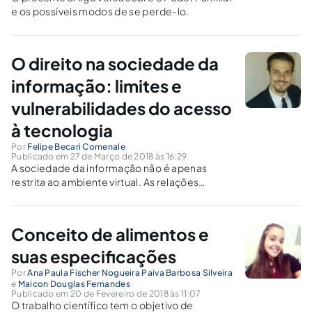
e os possíveis modos de se perde-lo.
O direito na sociedade da
informação: limites e
vulnerabilidades do acesso
à tecnologia
Por
Felipe Becari Comenale
Publicado em 27 de Março de 2018 às 16:29
A sociedade da informação não é apenas
restrita ao ambiente virtual. As relações
continuam a ser interpessoais, assim como
eram na sociedade industrial. Mas, com o
intenso e facilitado acesso à tecnologia da
Conceito de alimentos e
informação, o que mudou?
suas especificações
Por
Ana Paula Fischer Nogueira Paiva Barbosa Silveira
e
Maicon Douglas Fernandes
Publicado em 20 de Fevereiro de 2018 às 11:07
O trabalho científico tem o objetivo de