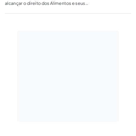
alcançar o direito dos Alimentos e seus
aspectos processuais de modo a perceber o
amparo do Direito de Família e da Lei nº
5.478/68, abrangendo assim as inovações
trazidas pelo CPC/2015.