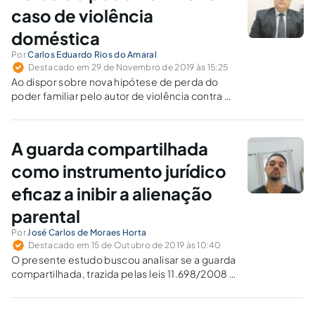
caso de violência
doméstica
Por
Carlos Eduardo Rios do Amaral
Destacado em 29 de Novembro de 2019 às 15:25
Ao dispor sobre nova hipótese de perda do
poder familiar pelo autor de violência contra a
mulher, a Lei 13.715 acabou criando dicotomia
entre o Estatuto da Criança e do Adolescente
e o Código Civil.
A guarda compartilhada
como instrumento jurídico
eficaz a inibir a alienação
parental
Por
José Carlos de Moraes Horta
Destacado em 15 de Outubro de 2019 às 10:40
O presente estudo buscou analisar se a guarda
compartilhada, trazida pelas leis 11.698/2008 e
13.058/2014, pode ser encarada como meio
eficaz na tentativa de inibir as incidentes