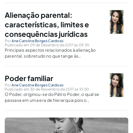
Alienação parental:
características, limites e
consequências jurídicas
Por
Ane Caroline Borges Cardoso
Publicado em 09 de Dezembro de 2017 às 09:30
Principais aspectos relacionados à alienação
parental, sobretudo no que tange às
consequências na vida das crianças e
adolescentes.
Poder familiar
Por
Ane Caroline Borges Cardoso
Publicado em 30 de Novembro de 2017 às 10:50
O Poder, originou-se do Pátrio Poder, o qual se
passava em uma era de hierarquia pois o
homem era superiores as mulheres e seus
filhos perante a sociedade, porem este
quadro mudou com o Novo Código Civil de
2002 onde Homens e Mulheres se tornaram
iguais.