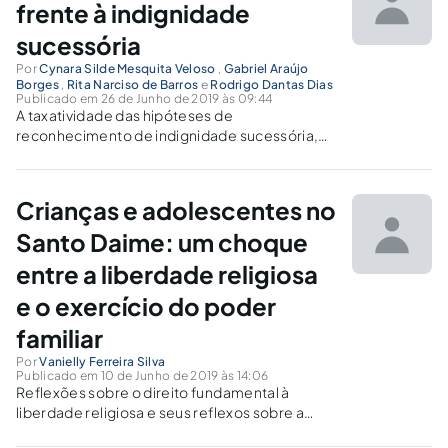
frente à indignidade
sucessória
Por
Cynara Silde Mesquita Veloso
,
Gabriel Araújo
Borges
,
Rita Narciso de Barros
e
Rodrigo Dantas Dias
Publicado em 26 de Junho de 2019 às 09:44
A taxatividade das hipóteses de
reconhecimento de indignidade sucessória,
previstas CC/2002 é questionável, tendo em
vista a possibilidade de relacioná-las com a
destituição do poder familiar, já que ambos os
Crianças e adolescentes no
institutos provêm da quebra de afeto.
Santo Daime: um choque
entre a liberdade religiosa
e o exercício do poder
familiar
Por
Vanielly Ferreira Silva
Publicado em 10 de Junho de 2019 às 14:06
Reflexões sobre o direito fundamental à
liberdade religiosa e seus reflexos sobre a
faculdade que aos pais assiste de inserir seus