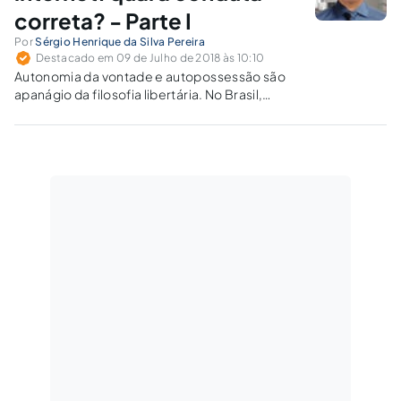
correta? - Parte I
Por
Sérgio Henrique da Silva Pereira
Destacado em 09 de Julho de 2018 às 10:10
Autonomia da vontade e autopossessão são
apanágio da filosofia libertária. No Brasil,
contemporaneamente, há vozes invocando
'liberal conservador'. Até que momento é
possível? Quem terá mais direitos e menos
direitos?