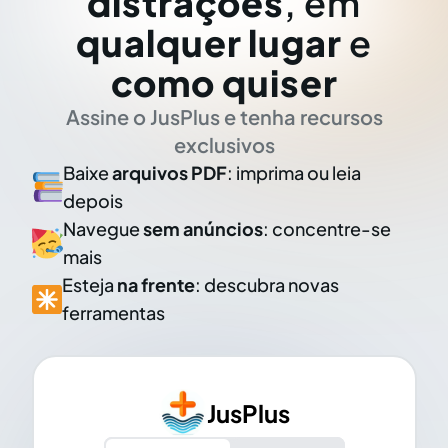
distrações
, em
qualquer lugar
e
como quiser
Assine o JusPlus e tenha recursos
exclusivos
Baixe
arquivos PDF
: imprima ou leia
depois
Navegue
sem anúncios
: concentre-se
mais
Esteja
na frente
: descubra novas
ferramentas
JusPlus