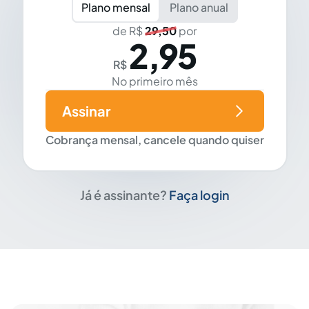
Plano mensal
Plano anual
de R$
29,50
por
2,95
R$
No primeiro mês
Assinar
Cobrança mensal, cancele quando quiser
Já é assinante?
Faça login