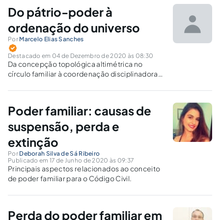
Do pátrio-poder à
ordenação do universo
Por
Marcelo Elias Sanches
Destacado em 04 de Dezembro de 2020 às 08:30
Da concepção topológica altimétrica no
círculo familiar à coordenação disciplinadora-
ordenadora do homem na espiritualidade
objetivada no universo.
Poder familiar: causas de
suspensão, perda e
extinção
Por
Deborah Silva de Sá Ribeiro
Publicado em 17 de Junho de 2020 às 09:37
Principais aspectos relacionados ao conceito
de poder familiar para o Código Civil.
Perda do poder familiar em