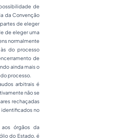
 possibilidade de
cia da Convenção
partes de eleger
de de eleger uma
agens normalmente
 às do processo
 encerramento de
ando ainda mais o
 do processo.
udos arbitrais é
etivamente não se
nares rechaçadas
 identificados no
s aos órgãos da
ólio do Estado, é