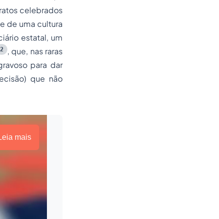
ratos celebrados
 e de uma cultura
ário estatal, um
2
, que, nas raras
ravoso para dar
decisão) que não
Leia mais