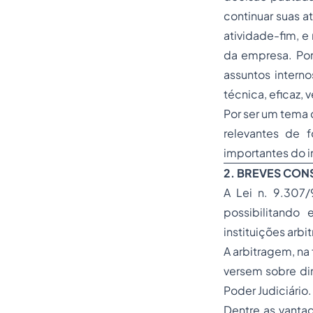
continuar suas a
atividade-fim, e
da empresa. Por
assuntos intern
técnica, eficaz,
Por ser um tema 
relevantes de 
importantes do in
2. BREVES CON
A Lei n. 9.307/9
possibilitando 
instituições arbi
A arbitragem, na 
versem sobre dir
Poder Judiciário.
Dentre as vanta