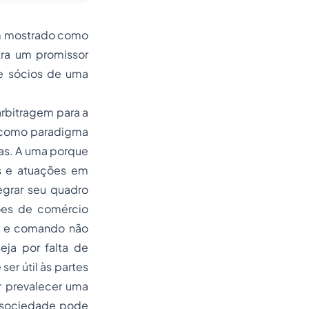
tem mostrado como
tra um promissor
re sócios de uma
arbitragem para a
da como paradigma
ias. A uma porque
s e atuações em
egrar seu quadro
ções de comércio
io e comando não
eja por falta de
er útil às partes
er prevalecer uma
 a sociedade pode