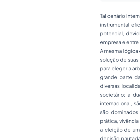
Tal cenário inte
instrumental ef
potencial, devi
empresa e entre 
A mesma lógica q
solução de suas 
para eleger a ar
grande parte d
diversas locali
societário; a d
internacional, 
são dominados p
prática, vivênci
a eleição de um 
decisão pautada 