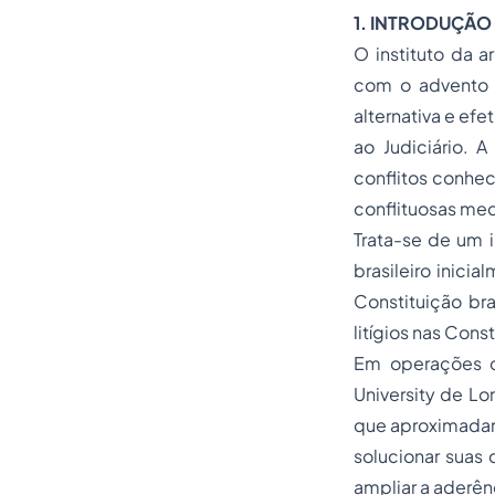
1. INTRODUÇÃO
O instituto da a
com o advento d
alternativa e efe
ao Judiciário. A
conflitos conhec
conflituosas med
Trata-se de um i
brasileiro inici
Constituição br
litígios nas Cons
Em operações c
University de Lo
que aproximadam
solucionar suas
ampliar a aderênc