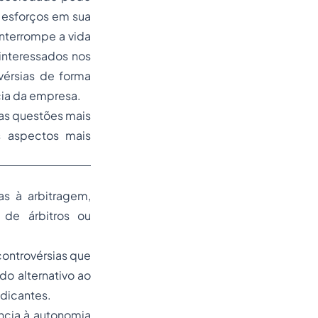
s esforços em sua
interrompe a vida
interessados nos
vérsias de forma
ncia da empresa.
 as questões mais
s aspectos mais
as à arbitragem,
o de árbitros ou
 controvérsias que
o alternativo ao
judicantes.
ncia à autonomia