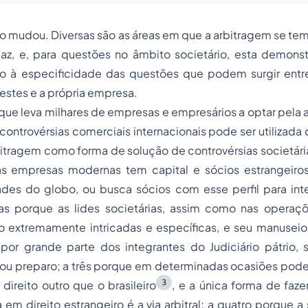
rno mudou. Diversas são as áreas em que a arbitragem se 
icaz, e, para questões no âmbito societário, esta demons
do à especificidade das questões que podem surgir ent
estes e a própria empresa.
ue leva milhares de empresas e empresários a optar pela 
controvérsias comerciais internacionais pode ser utiliza
bitragem como forma de solução de controvérsias societár
as empresas modernas tem capital e sócios estrangeiro
dades do globo, ou busca sócios com esse perfil para int
uas porque as lides societárias, assim como nas opera
são extremamente intricadas e específicas, e seu manuse
or grande parte dos integrantes do Judiciário pátrio, s
a ou preparo; a três porque em determinadas ocasiões pode s
3
direito outro que o brasileiro
, e a única forma de faz
em direito estrangeiro é a via arbitral; a quatro porque