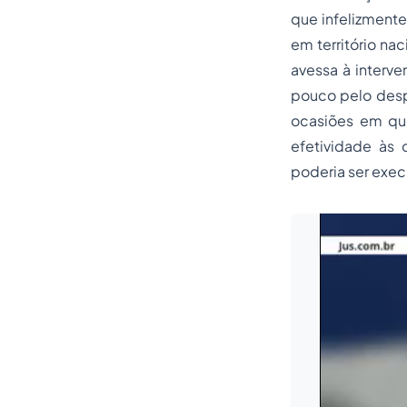
que infelizment
em território na
avessa à interve
pouco pelo despr
ocasiões em qu
efetividade às 
poderia ser exe