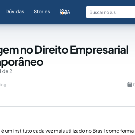
Dúvidas
Stories
IA
Fale com a
gem no Direito Empresarial
porâneo
1 de 2
ling
0
é um instituto cada vez mais utilizado no Brasil como forma 