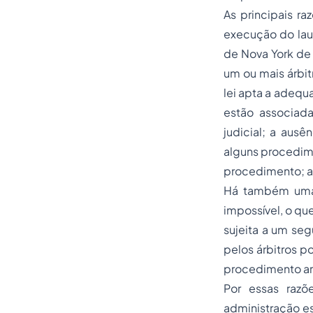
As principais ra
execução do lau
de Nova York de 
um ou mais árbit
lei apta a adequ
estão associad
judicial; a aus
alguns procedime
procedimento; as
Há também uma p
impossível, o qu
sujeita a um seg
pelos árbitros p
procedimento arb
Por essas razõ
administração es