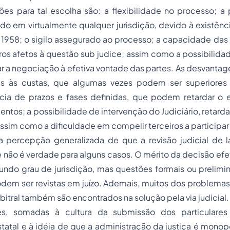
zões para tal escolha são: a flexibilidade no processo; a
do em virtualmente qualquer jurisdição, devido à existên
1958; o sigilo assegurado ao processo; a capacidade das 
ros afetos à questão
sub judice
; assim como a possibilida
ar a negociação à efetiva vontade das partes. As desvant
as às custas, que algumas vezes podem ser superiores
ência de prazos e fases definidas, que podem retardar o
ntos; a possibilidade de intervenção do Judiciário, retard
sim como a dificuldade em compelir terceiros a participar
ercepção generalizada de que a revisão judicial de la
e não é verdade para alguns casos. O mérito da decisão ef
undo grau de jurisdição, mas questões formais ou prelimi
odem ser revistas em juízo. Ademais, muitos dos problemas
itral também são encontrados na solução pela via judicial.
es, somadas à cultura da submissão dos particulare
tatal e à idéia de que a administração da justiça é monop