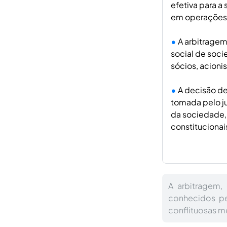
efetiva para a
em operações 
A arbitragem
social de soci
sócios, acioni
A decisão de
tomada pelo juí
da sociedade, 
constitucionai
A arbitragem, 
conhecidos pe
conflituosas m