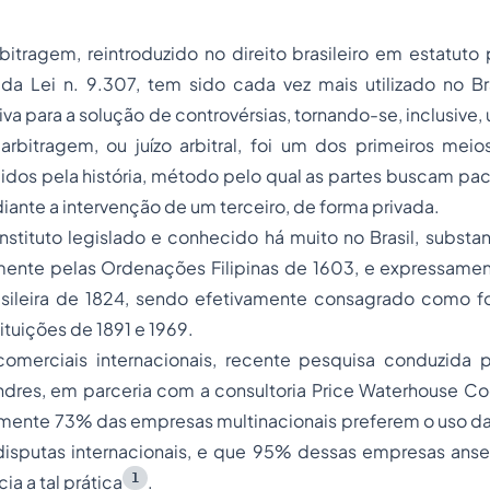
rbitragem, reintroduzido no direito brasileiro em estatuto
a Lei n. 9.307, tem sido cada vez mais utilizado no B
tiva para a solução de controvérsias, tornando-se, inclusive
 arbitragem, ou juízo arbitral, foi um dos primeiros mei
idos pela história, método pelo qual as partes buscam paci
iante a intervenção de um terceiro, de forma privada.
nstituto legislado e conhecido há muito no Brasil, substan
almente pelas Ordenações Filipinas de 1603, e expressame
asileira de 1824, sendo efetivamente consagrado como f
tituições de 1891 e 1969.
omerciais internacionais, recente pesquisa conduzida 
ndres, em parceria com a consultoria Price Waterhouse Co
ente 73% das empresas multinacionais preferem o uso da
 disputas internacionais, e que 95% dessas empresas anse
1
ia a tal prática
.