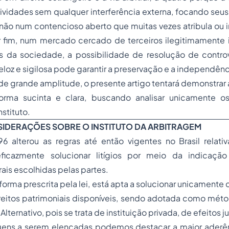
tividades sem qualquer interferência externa, focando seu
 não num contencioso aberto que muitas vezes atribula ou 
 fim, num mercado cercado de terceiros ilegitimamente 
os da sociedade, a possibilidade de resolução de contro
 veloz e sigilosa pode garantir a preservação e a independê
de grande amplitude, o presente artigo tentará demonstrar
forma sucinta e clara, buscando analisar unicamente o
stituto.
SIDERAÇÕES SOBRE O INSTITUTO DA ARBITRAGEM
6 alterou as regras até então vigentes no Brasil relativ
eficazmente solucionar litígios por meio da indicaçã
trais escolhidas pelas partes.
forma prescrita pela lei, está apta a solucionar unicamente
eitos patrimoniais disponíveis, sendo adotada como métod
 Alternativo, pois se trata de instituição privada, de efeitos 
gens a serem elencadas podemos destacar a maior aderê