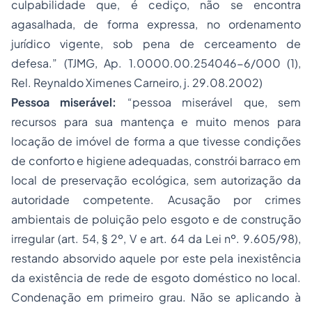
culpabilidade que, é cediço, não se encontra
agasalhada, de forma expressa, no ordenamento
jurídico vigente, sob pena de cerceamento de
defesa.” (TJMG, Ap. 1.0000.00.254046-6/000 (1),
Rel. Reynaldo Ximenes Carneiro, j. 29.08.2002)
Pessoa miserável:
“pessoa miserável que, sem
recursos para sua mantença e muito menos para
locação de imóvel de forma a que tivesse condições
de conforto e higiene adequadas, constrói barraco em
local de preservação ecológica, sem autorização da
autoridade competente. Acusação por
crimes
ambientais
de poluição pelo esgoto e de construção
irregular (art.
54
,
§ 2º
,
V
e art.
64
da Lei nº.
9.605
/98),
restando absorvido aquele por este pela inexistência
da existência de rede de esgoto doméstico no local.
Condenação em primeiro grau. Não se aplicando à