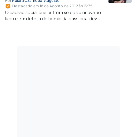
Por
Naiara Czarnobai Augusto
Destacado em 18 de Agosto de 2012 às 15:35
O padrão social que outrora se posicionava ao
lado e em defesa do homicida passional deve
ser extinto, prevalecendo a liberdade de
escolha da pessoa que decidiu não mais levar
a diante o relacionamento afetivo fadado ao
insucesso, seja pela incompatibilidade das
personalidades ou ainda pela simples
ausência do sentimento que já motivou a
união.