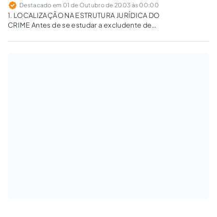
Destacado em 01 de Outubro de 2003 às 00:00
1. LOCALIZAÇÃO NA ESTRUTURA JURÍDICA DO
CRIME Antes de se estudar a excludente de
ilicitude do "estrito cumprimento do dever
legal", é imprescindível fazer a localização
dessa excludente dentro da estrutura jurídica
do crime, de forma a sabermos em que…