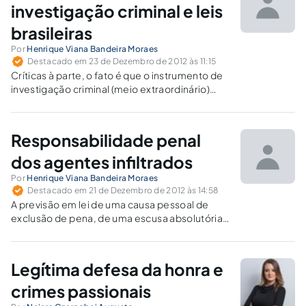
investigação criminal e leis
brasileiras
Por
Henrique Viana Bandeira Moraes
Destacado em 23 de Dezembro de 2012 às 11:15
Críticas à parte, o fato é que o instrumento de
investigação criminal (meio extraordinário)
denominado “infiltração de agentes” está
previsto na legislação pátria e, portanto, a
permissão legal para o seu implemento foi
Responsabilidade penal
dado. A medida reveste-se do caráter de
legalidade e a lei que a disciplina é auto-
dos agentes infiltrados
aplicável.
Por
Henrique Viana Bandeira Moraes
Destacado em 21 de Dezembro de 2012 às 14:58
A previsão em lei de uma causa pessoal de
exclusão de pena, de uma escusa absolutória,
apresenta-se como a solução mais acertada
para o tratamento da responsabilidade penal
do agente policial que, infiltrado em
Legítima defesa da honra e
organização criminosa, pratica delito
relacionado ou não às atividades “próprias”
crimes passionais
desta, mas em razão da infiltração.