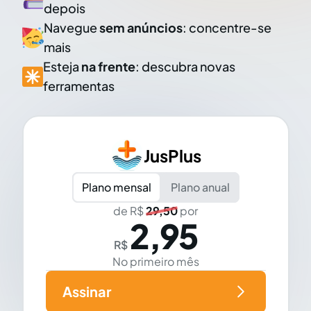
depois
Navegue
sem anúncios
: concentre-se
mais
Esteja
na frente
: descubra novas
ferramentas
JusPlus
Plano mensal
Plano anual
de R$
29,50
por
2,95
R$
No primeiro mês
Assinar