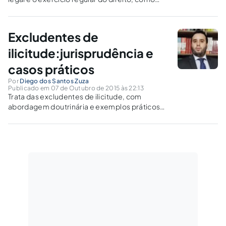
causas excludentes de ilicitude, pela
tipicidade conglobante, fortalecendo o
campo da tipicidade penal e esvaziando o
Excludentes de
campo da ilicitude.
ilicitude:jurisprudência e
casos práticos
Por
Diego dos Santos Zuza
Publicado em 07 de Outubro de 2015 às 22:13
Trata das excludentes de ilicitude, com
abordagem doutrinária e exemplos práticos
extraídos da jurisprudência.