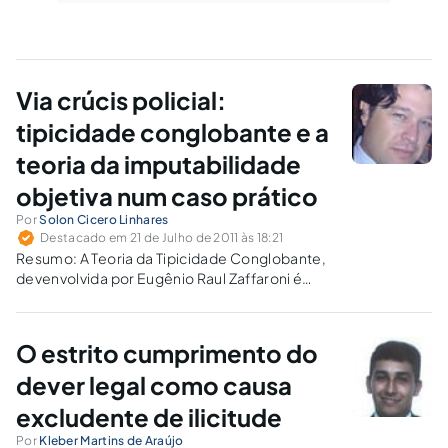
Via crúcis policial:
tipicidade conglobante e a
teoria da imputabilidade
objetiva num caso prático
Por
Solon Cicero Linhares
Destacado em 21 de Julho de 2011 às 18:21
Resumo: A Teoria da Tipicidade Conglobante,
devenvolvida por Eugênio Raul Zaffaroni é
instituto jurídico que vem ganhando
aplicabilidade em diversos julgados dos
Tribunais Superiores, mormente no que se
O estrito cumprimento do
refere a análise de casos envolvendo o estrito
cumprimento de um dever…
dever legal como causa
excludente de ilicitude
Por
Kleber Martins de Araújo