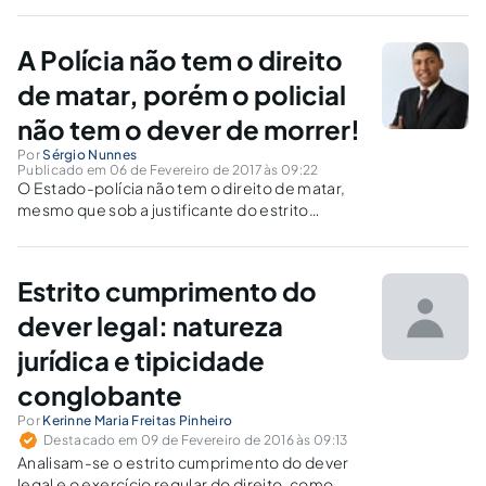
mais rápida que reação. Como o direito analisa essas
ocorrências?
A Polícia não tem o direito
de matar, porém o policial
não tem o dever de morrer!
Por
Sérgio Nunnes
Publicado em 06 de Fevereiro de 2017 às 09:22
O Estado-polícia não tem o direito de matar,
mesmo que sob a justificante do estrito
cumprimento do dever legal. Porém, quando o
agente de segurança pública sofrer ataque –
leia-se, agressões injustas -, ele não é
Estrito cumprimento do
obrigado a renunciar à própria vida.
dever legal: natureza
jurídica e tipicidade
conglobante
Por
Kerinne Maria Freitas Pinheiro
Destacado em 09 de Fevereiro de 2016 às 09:13
Analisam-se o estrito cumprimento do dever
legal e o exercício regular do direito, como