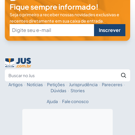
Fique sempre informado!
Seja o primeiro a receber nossas novidades exclusivas e
recentes diretamente em sua caixa de entrada.
Inscrever
Artigos
·
Notícias
·
Petições
·
Jurisprudência
·
Pareceres
·
Fale com a IA
Buscar no Jus
Dúvidas
·
Stories
Ajuda
·
Fale conosco