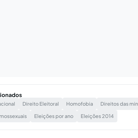
cionados
ucional
Direito Eleitoral
Homofobia
Direitos das min
omossexuais
Eleições por ano
Eleições 2014