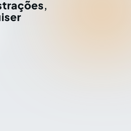
strações
,
iser