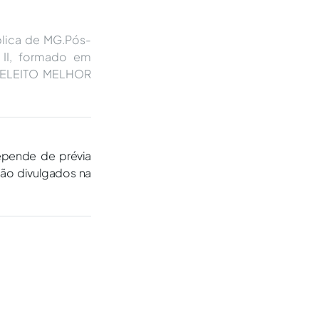
blica de MG.Pós-
 II, formado em
is.ELEITO MELHOR
epende de prévia
são divulgados na