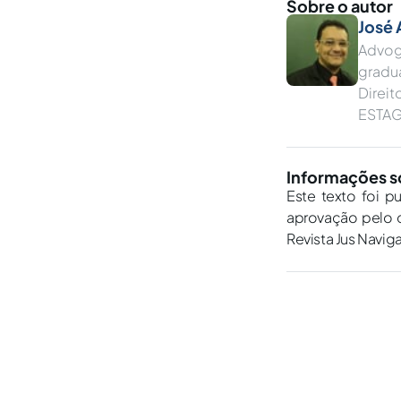
Sobre o autor
José 
Advog
gradu
Direi
ESTAG
Informações s
Este texto foi p
aprovação pelo c
Revista Jus Navig