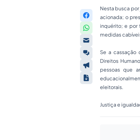
Nesta busca por j
acionada; o pres
inquérito; e por
medidas cabívei
Se a cassação d
Direitos Human
pessoas que am
educacionalment
eleitorais.
Justiça e igualda