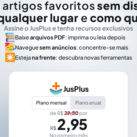
 artigos favoritos
sem di
qualquer lugar
e
como qu
Assine o JusPlus e tenha recursos exclusivos
Baixe
arquivos PDF
: imprima ou leia depois
Navegue
sem anúncios
: concentre-se mais
Esteja
na frente
: descubra novas ferramentas
JusPlus
Plano mensal
Plano anual
de R$
29,50
por
2,95
R$
No primeiro mês