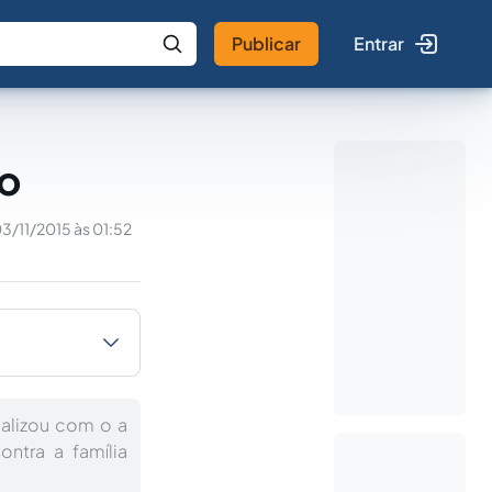
Publicar
Entrar
 IA
Buscar no Jus
to
3/11/2015 às 01:52
dalizou com o a
ntra a família