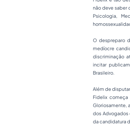
não deve saber 
Psicologia, Me
homossexualidad
O despreparo de
medíocre candid
discriminação a
incitar publica
Brasileiro.
Além de disputar
Fidelix começa 
Gloriosamente, 
dos Advogados d
da candidatura d