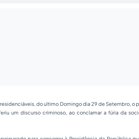
residenciáveis, do ultimo Domingo dia 29 de Setembro, o
feriu um discurso criminoso, ao conclamar a fúria da soc
espreparado para concorrer à Presidência da República q