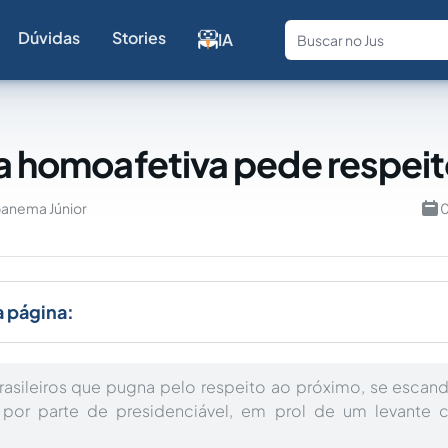
Dúvidas
Stories
IA
Fale com a
ia homoafetiva pede respei
panema Júnior
0
a página:
rasileiros que pugna pelo respeito ao próximo, se escan
por parte de presidenciável, em prol de um levante co