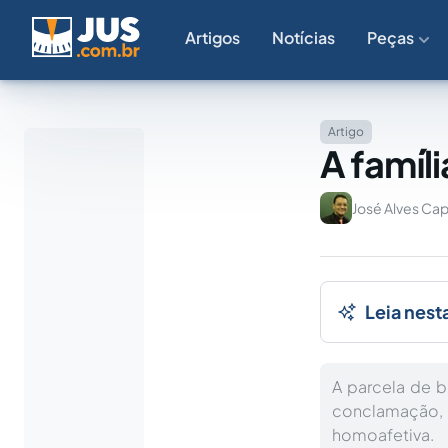
Artigos
Notícias
Peças
Artigo
A famíl
José Alves Ca
Leia nest
A parcela de b
conclamação, 
homoafetiva.