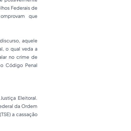
lhos Federais de
 comprovam que
discurso, aquele
l, o qual veda a
alar no crime de
 do Código Penal
stiça Eleitoral.
ederal da
Ordem
 (TSE) a cassação