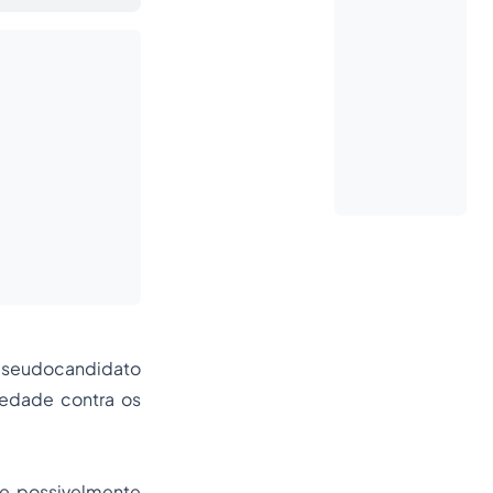
 pseudocandidato
iedade contra os
ue possivelmente