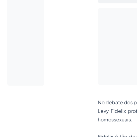
No debate dos p
Levy Fidelix pro
homossexuais.
Fidelix é tão d