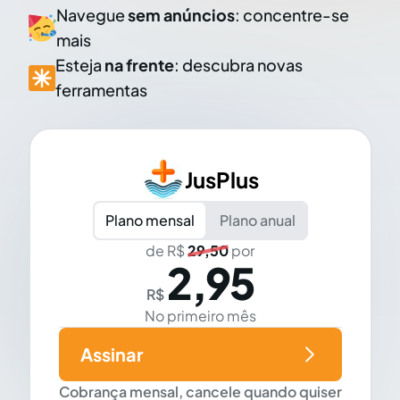
Navegue
sem anúncios
: concentre-se
mais
Esteja
na frente
: descubra novas
ferramentas
JusPlus
Plano mensal
Plano anual
de R$
29,50
por
2,95
R$
No primeiro mês
Assinar
Cobrança mensal, cancele quando quiser