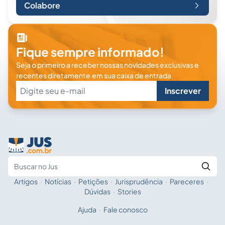
Colabore
Fique sempre informado!
Seja o primeiro a receber nossas novidades exclusivas e
recentes diretamente em sua caixa de entrada.
Inscrever
Artigos
·
Notícias
·
Petições
·
Jurisprudência
·
Pareceres
·
Fale com a IA
Buscar no Jus
Dúvidas
·
Stories
Ajuda
·
Fale conosco