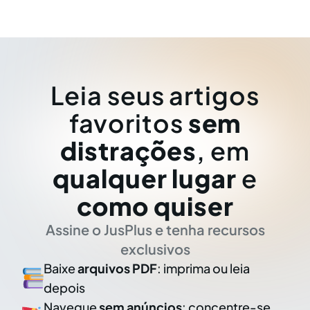
Leia seus artigos
favoritos
sem
distrações
, em
qualquer lugar
e
como quiser
Assine o JusPlus e tenha recursos
exclusivos
Baixe
arquivos PDF
: imprima ou leia
depois
Navegue
sem anúncios
: concentre-se