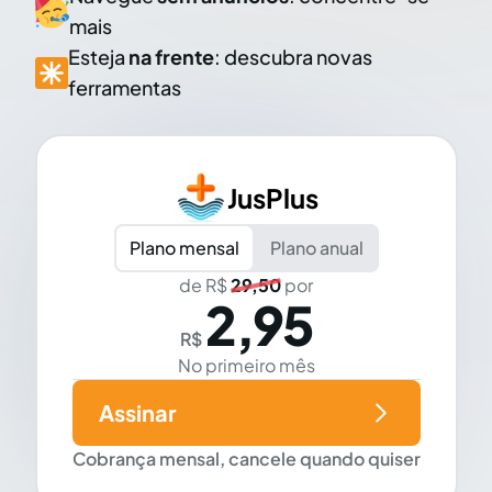
mais
Esteja
na frente
: descubra novas
ferramentas
JusPlus
Plano mensal
Plano anual
de R$
29,50
por
2,95
R$
No primeiro mês
Assinar
Cobrança mensal, cancele quando quiser