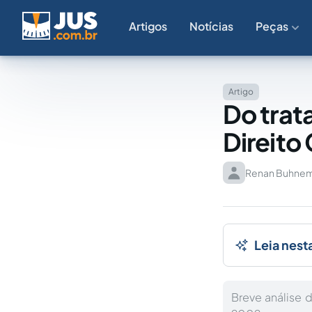
Artigos
Notícias
Peças
Artigo
Do trat
Direito 
Renan Buhnem
Leia nest
Breve análise 