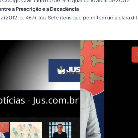
o Código Civil, tanto no de 1916 quanto no atual de 2002.
entre a Prescrição e a Decadência
iz (2012, p. 467), traz Sete itens que permitem uma clara di