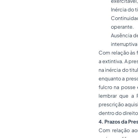
exercitável
Inércia do t
Continuida
operante.
Ausência de
interruptiva
Com relação às f
a extintiva. A p
na inércia do tit
enquanto a prescr
fulcro na posse
lembrar que a P
prescrição aquis
dentro do direito
4. Prazos da Pre
Com relação aos 