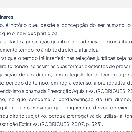
inares
to, é notório que, desde a concepção do ser humano, o 
s que o individuo participa.
-se tanto a prescrição quanto a decadência como institutos
elemento tempo no âmbito da ciência jurídica.
r que o tempo irá interferir nas relações jurídicas seja n
ireito, tendo-se assim as duas formas existentes de prescr
uisição de um direito, tem o legislador deferindo a pe
to período de tempo, em regra extenso, a prerrogativa de
sendo isto a chamada Prescrição Aquisitiva. (RODRIGUES, 20
mo, no que concerne a perda/extinção de um direito
gal de que o individuo que longamente deixou de exer
eu direito subjetivo, perca a prerrogativa de utiliza-la, te
escrição Extintiva. (RODRIGUES, 2007, p. 323).