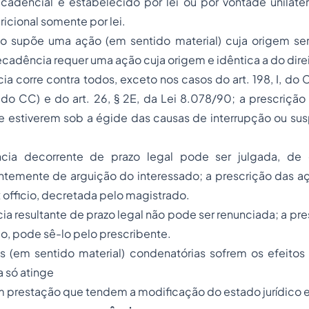
adencial e estabelecido por lei ou por vontade unilatera
ricional somente por lei.
ão supõe uma ação (em sentido material) cuja origem ser
decadência requer uma ação cuja origem e idêntica a do dire
a corre contra todos, exceto nos casos do art. 198, I, do Có
o CC) e do art. 26, § 2E, da Lei 8.078/90; a prescrição 
e estiverem sob a égide das causas de interrupção ou sus
ia decorrente de prazo legal pode ser julgada, de of
temente de arguição do interessado; a prescrição das aç
 officio,
decretada pelo magistrado.
a resultante de prazo legal não pode ser renunciada; a pre
, pode sê-lo pelo prescribente.
s (em sentido material) condenatórias sofrem os efeitos 
 só atinge
m prestação que tendem a modificação do estado jurídico e