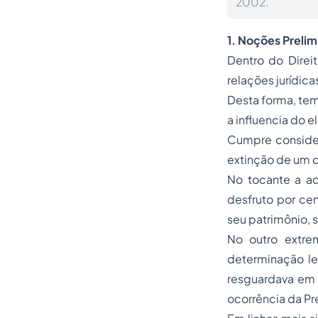
2002.
1. Noções Prelim
Dentro do Direi
relações jurídica
Desta forma, tem
a influencia do 
Cumpre considera
extinção de um d
No tocante a aq
desfruto por cer
seu patrimônio, 
No outro extre
determinação le
resguardava em s
ocorrência da Pr