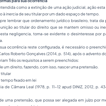
Formas para sua ocorrência
ntendida como a extinção de uma ação judicial, ação esta
do à inercia de seu titular por um dado espaço de tempo.
re lembrar que ordenamento jurídico brasileiro, trata da
unição ao titular do direito que se mantem omisso ou ine
sta negligencia, torna-se evidente o desinteresse por pa
a.
sua ocorrência reste configurada, é necessário o preench
 Carlos Roberto Gonçalves (2014, p. 514), após o advento 
eriam Três os requisitos a serem preenchidos:
de um direito, fazendo, com isso, nascer uma pretensão.
titular
 tempo fixado em lei
a de Câmara Leal (1978, p. 11-12 apud DINIZ, 2012, p. 434)
 de uma pretensão, que possa ser alegada em juízo por 