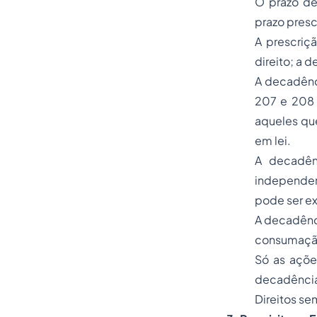
O prazo dec
prazo presc
A prescriç
direito; a 
A decadênci
207 e 208 d
aqueles qu
em lei.
A decadênc
independen
pode ser
ex
A decadênci
consumação
Só as açõe
decadência
Direitos se