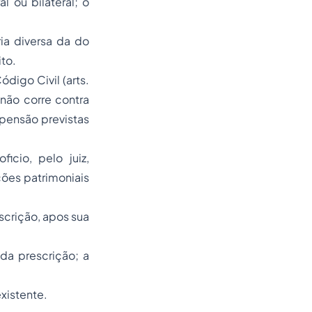
l ou bilateral; o
ia diversa da do
ito.
digo Civil (arts.
não corre contra
pensão previstas
icio, pelo juiz,
ões patrimoniais
scrição, apos sua
da prescrição; a
xistente.