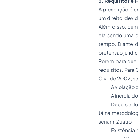
3. Requisitos e 
A prescrição é e
um direito, devi
Além disso, cump
ela sendo uma p
tempo. Diante de
pretensão jurídic
Porém para que 
requisitos. Para
Civil de 2002, s
A violação 
A inercia do 
Decurso do
Já na metodologi
seriam Quatro:
Existência