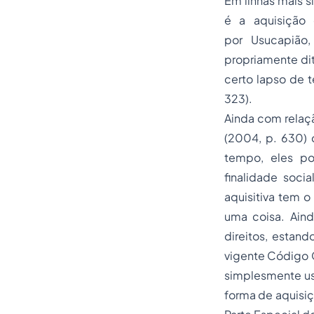
Em linhas mais s
é a aquisição
por
Usucapião
propriamente dit
certo lapso de 
323).
Ainda com relaçã
(2004, p. 630)
tempo, eles po
finalidade socia
aquisitiva tem 
uma coisa. Aind
direitos, estan
vigente Código C
simplesmente usu
forma de aquisiç