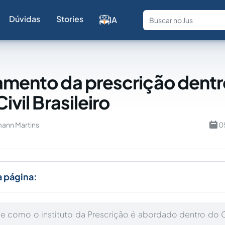
Dúvidas
Stories
IA
Fale com a
amento da prescrição dentr
Civil Brasileiro
ann Martins
0
a página:
de como o instituto da Prescrição é abordado dentro do 