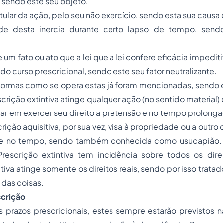
, sendo este seu objeto.
itular da ação, pelo seu não exercício, sendo esta sua causa 
de desta inercia durante certo lapso de tempo, sendo
 um fato ou ato que a lei que a lei confere eficácia impedit
 do curso prescricional, sendo este seu fator neutralizante.
ormas como se opera estas já foram mencionadas, sendo el
rescrição extintiva atinge qualquer ação (no sentido materia
ular em exercer seu direito a pretensão e no tempo prolonga
ição aquisitiva, por sua vez, visa à propriedade ou a outro d
 e no tempo, sendo também conhecida como usucapião. 
rescrição extintiva tem incidência sobre todos os dire
itiva atinge somente os direitos reais, sendo por isso trata
 das coisas.
scrição
prazos prescricionais, estes sempre estarão previstos na