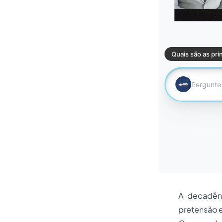
A decadênc
pretensão e,