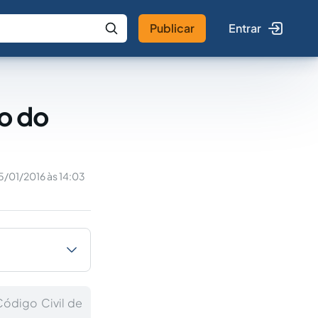
Publicar
Entrar
 IA
Buscar no Jus
o do
5/01/2016 às 14:03
Código Civil de