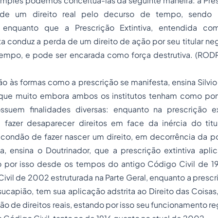
imples podemos conceitua-las da seguinte maneira: a Pres
 de um direito real pelo decurso de tempo, sendo 
,
enquanto que a Prescrição Extintiva, entendida co
a conduz a perda de um direito de ação por seu titular neg
tempo, e pode ser encarada como força destrutiva. (ROD
o às formas como a prescrição se manifesta, ensina Silvi
 que muito embora ambos os institutos tenham como pon
ssuem finalidades diversas: enquanto na prescrição ex
l fazer desaparecer direitos em face da inércia do titul
o condão de fazer nascer um direito, em decorrência da p
a, ensina o Doutrinador, que a prescrição extintiva apli
do por isso desde os tempos do antigo Código Civil de 19
ivil de 2002 estruturada na Parte Geral, enquanto a prescri
capião, tem sua aplicação adstrita ao Direito das Coisas
ão de direitos reais, estando por isso seu funcionamento r