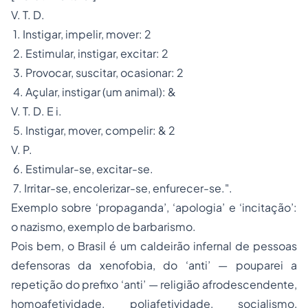
V. T. D.
1. Instigar, impelir, mover: 2
2. Estimular, instigar, excitar: 2
3. Provocar, suscitar, ocasionar: 2
4. Açular, instigar (um animal): &
V. T. D. E i.
5. Instigar, mover, compelir: & 2
V. P.
6. Estimular-se, excitar-se.
7. Irritar-se, encolerizar-se, enfurecer-se.".
Exemplo sobre ‘propaganda’, ‘apologia’ e ‘incitação’:
o nazismo, exemplo de barbarismo.
Pois bem, o Brasil é um caldeirão infernal de pessoas
defensoras da xenofobia, do ‘anti’ — pouparei a
repetição do prefixo ‘anti’ — religião afrodescendente,
homoafetividade, poliafetividade, socialismo,