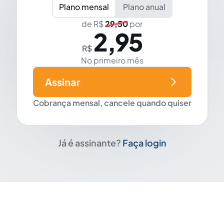
Plano mensal
Plano anual
de R$
29,50
por
2,95
R$
No primeiro mês
Assinar
Cobrança mensal, cancele quando quiser
Já é assinante?
Faça login