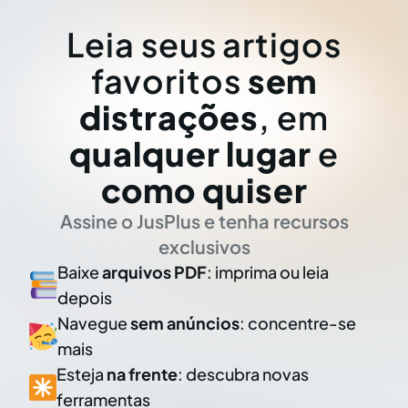
Leia seus artigos
favoritos
sem
distrações
, em
qualquer lugar
e
como quiser
Assine o JusPlus e tenha recursos
exclusivos
Baixe
arquivos PDF
: imprima ou leia
depois
Navegue
sem anúncios
: concentre-se
mais
Esteja
na frente
: descubra novas
ferramentas