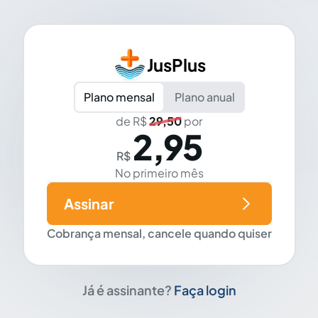
JusPlus
Plano mensal
Plano anual
de R$
29,50
por
2,95
R$
No primeiro mês
Assinar
Cobrança mensal, cancele quando quiser
Já é assinante?
Faça login