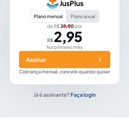
JusPlus
Plano mensal
Plano anual
de R$
29,50
por
2,95
R$
No primeiro mês
Assinar
Cobrança mensal, cancele quando quiser
Já é assinante?
Faça login