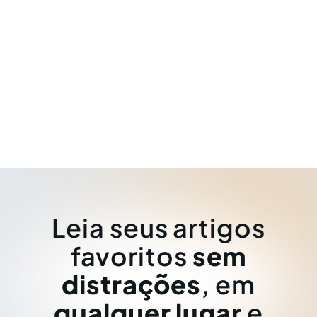
Leia seus artigos
favoritos
sem
distrações
, em
qualquer lugar
e