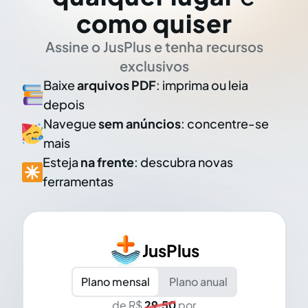
como quiser
Assine o JusPlus e tenha recursos
exclusivos
Baixe
arquivos PDF
: imprima ou leia
depois
Navegue
sem anúncios
: concentre-se
mais
Esteja
na frente
: descubra novas
ferramentas
JusPlus
Plano mensal
Plano anual
de R$
29,50
por