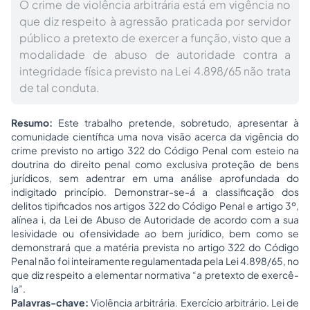
O crime de violência arbitrária está em vigência no
que diz respeito à agressão praticada por servidor
público a pretexto de exercer a função, visto que a
modalidade de abuso de autoridade contra a
integridade física previsto na Lei 4.898/65 não trata
de tal conduta.
Resumo:
Este trabalho pretende, sobretudo, apresentar à
comunidade científica uma nova visão acerca da vigência do
crime previsto no artigo 322 do Código Penal com esteio na
doutrina do
direito penal
como exclusiva proteção de bens
jurídicos, sem adentrar em uma análise aprofundada do
indigitado princípio. Demonstrar-se-á a classificação dos
delitos tipificados nos artigos 322 do Código Penal e artigo 3º,
alínea i, da Lei de Abuso de Autoridade de acordo com a sua
lesividade ou ofensividade ao bem jurídico, bem como se
demonstrará que a matéria prevista no artigo 322 do Código
Penal não foi inteiramente regulamentada pela Lei 4.898/65, no
que diz respeito a elementar normativa “a pretexto de exercê-
la”.
Palavras-chave:
Violência arbitrária. Exercício arbitrário. Lei de