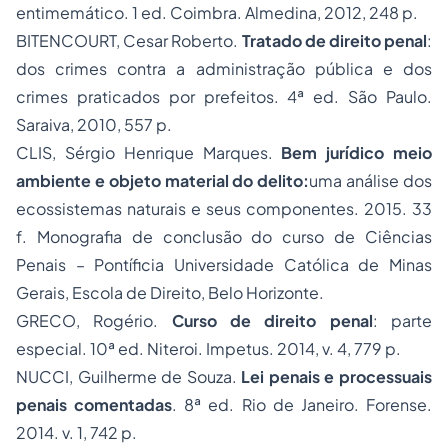
entimemático. 1 ed. Coimbra. Almedina, 2012, 248 p.
BITENCOURT, Cesar Roberto.
Tratado de direito penal
:
dos crimes contra a administração pública e dos
crimes praticados por prefeitos. 4ª ed. São Paulo.
Saraiva, 2010, 557 p.
CLIS, Sérgio Henrique Marques.
Bem jurídico meio
ambiente e objeto material do delito:
uma análise dos
ecossistemas naturais e seus componentes. 2015. 33
f. Monografia de conclusão do curso de Ciências
Penais – Pontíficia Universidade Católica de
Minas
Gerais
, Escola de Direito, Belo Horizonte.
GRECO, Rogério.
Curso de direito penal
: parte
especial. 10ª ed. Niteroi. Impetus. 2014, v. 4, 779 p.
NUCCI, Guilherme de Souza.
Lei penais e processuais
penais comentadas
. 8ª ed. Rio de Janeiro. Forense.
2014. v. 1, 742 p.