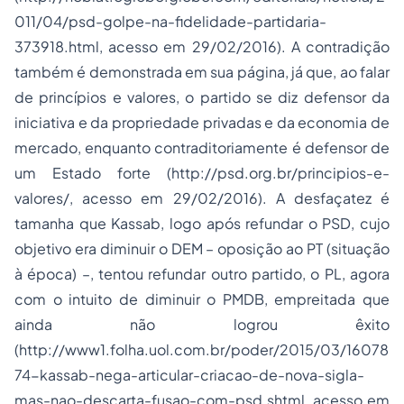
011/04/psd-golpe-na-fidelidade-partidaria-
373918.html
, acesso em 29/02/2016). A contradição
também é demonstrada em sua página, já que, ao falar
de princípios e valores, o partido se diz defensor da
iniciativa e da propriedade privadas e da economia de
mercado, enquanto contraditoriamente é defensor de
um Estado forte (
http://psd.org.br/principios-e-
valores/
, acesso em 29/02/2016). A desfaçatez é
tamanha que Kassab, logo após refundar o PSD, cujo
objetivo era diminuir o DEM – oposição ao PT (situação
à época) –, tentou refundar outro partido, o PL, agora
com o intuito de diminuir o PMDB, empreitada que
ainda não logrou êxito
(
http://www1.folha.uol.com.br/poder/2015/03/16078
74-kassab-nega-articular-criacao-de-nova-sigla-
mas-nao-descarta-fusao-com-psd.shtml
, acesso em