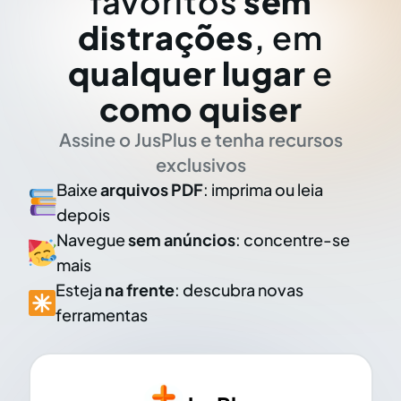
favoritos
sem
distrações
, em
qualquer lugar
e
como quiser
Assine o JusPlus e tenha recursos
exclusivos
Baixe
arquivos PDF
: imprima ou leia
depois
Navegue
sem anúncios
: concentre-se
mais
Esteja
na frente
: descubra novas
ferramentas