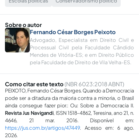
Escolas políticas
Conservadorismo político
Sobre o autor
Fernando César Borges Peixoto
Advogado, Especialista em Direito Civil e
Processual Civil pela Faculdade Cândido
Mendes de Vitória-ES; e em Direito Público
pela Faculdade de Direito de Vila Velha-ES.
Como citar este texto
(NBR 6023:2018 ABNT)
PEIXOTO, Fernando César Borges. Quando a Democracia
pode ser a ditadura da maioria contra a minoria, o Brasil
ainda consegue fazer pior.: Ou: Sobre a Democracia II.
Revista Jus Navigandi
, ISSN 1518-4862, Teresina, ano 21, n.
4646, 21 mar. 2016. Disponível em:
https://jus.com.br/artigos/47449
. Acesso em: 6 ago.
2026.