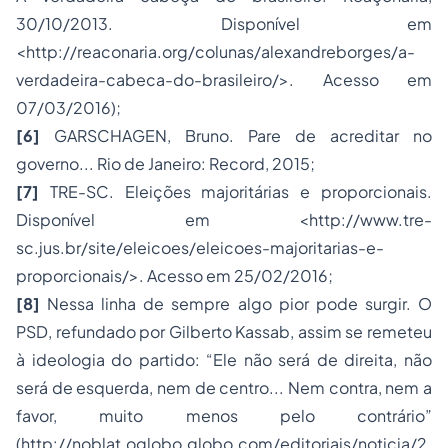
30/10/2013. Disponível em
<
http://reaconaria.org/colunas/alexandreborges/a-
verdadeira-cabeca-do-brasileiro/
>. Acesso em
07/03/2016);
[6]
GARSCHAGEN, Bruno.
Pare de acreditar no
governo
... Rio de Janeiro: Record, 2015;
[7]
TRE-SC.
Eleições majoritárias e proporcionais
.
Disponível em <
http://www.tre-
sc.jus.br/site/eleicoes/eleicoes-majoritarias-e-
proporcionais/
>. Acesso em 25/02/2016;
[8]
Nessa linha de sempre algo pior pode surgir. O
PSD, refundado por Gilberto Kassab, assim se remeteu
à ideologia do partido: “Ele não será de direita, não
será de esquerda, nem de centro... Nem contra, nem a
favor, muito menos pelo contrário”
(
http://noblat.oglobo.globo.com/editoriais/noticia/2