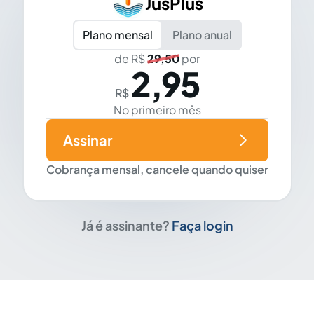
JusPlus
Plano mensal
Plano anual
de R$
29,50
por
2,95
R$
No primeiro mês
Assinar
Cobrança mensal, cancele quando quiser
Já é assinante?
Faça login