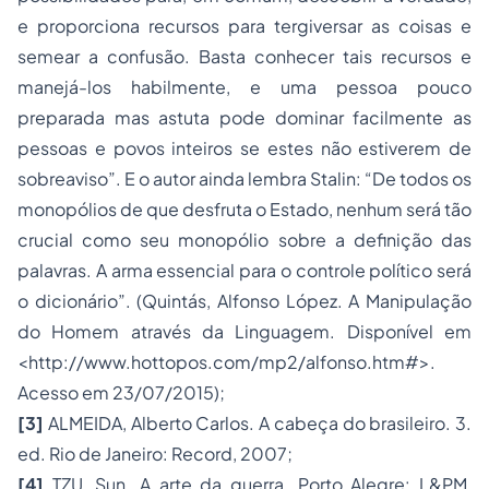
e proporciona recursos para tergiversar as coisas e
semear a confusão. Basta conhecer tais recursos e
manejá-los habilmente, e uma pessoa pouco
preparada mas astuta pode dominar facilmente as
pessoas e povos inteiros se estes não estiverem de
sobreaviso”. E o autor ainda lembra Stalin: “De todos os
monopólios de que desfruta o Estado, nenhum será tão
crucial como seu monopólio sobre a definição das
palavras. A arma essencial para o controle político será
o dicionário”. (Quintás, Alfonso López.
A Manipulação
do Homem através da Linguagem
. Disponível em
<
http://www.hottopos.com/mp2/alfonso.htm#
>.
Acesso em 23/07/2015);
[3]
ALMEIDA, Alberto Carlos.
A cabeça do brasileiro
. 3.
ed. Rio de Janeiro: Record, 2007;
[4]
TZU, Sun.
A arte da guerra
. Porto Alegre: L&PM,