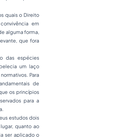
s quais o Direito
à convivência em
de alguma forma,
vante, que fora
ão das espécies
abelecia um laço
 normativos. Para
mandamentais de
que os princípios
bservados para a
a.
seus estudos dois
lugar, quanto ao
a ser aplicado o