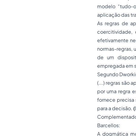
modelo “tudo-ou
aplicação das tr
As regras de ap
coercitividade
efetivamente ne
normas-regras, 
de um disposit
empregada em sua
Segundo Dworki
(...) regras são
por uma regra es
fornece precisa 
para a decisão.
(
Complementado a
Barcellos:
A dogmática mo