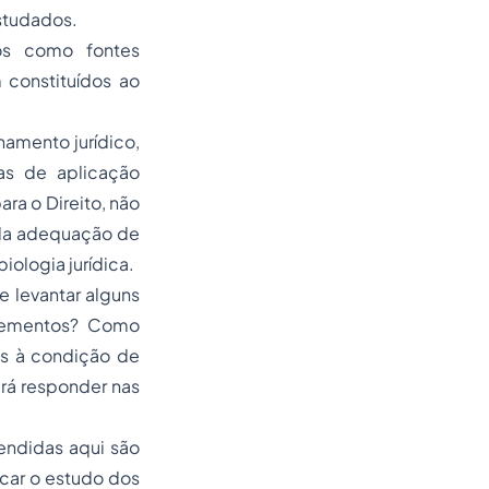
estudados.
os como fontes
 constituídos ao
namento jurídico,
as de aplicação
ra o Direito, não
 da adequação de
iologia jurídica.
 levantar alguns
elementos? Como
as à condição de
ará responder nas
endidas aqui são
ecar o estudo dos