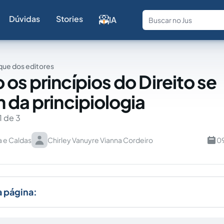
Dúvidas
Stories
IA
Fale com a
ue dos editores
os princípios do Direito se
 da principiologia
1 de 3
va e Caldas
Chirley Vanuyre Vianna Cordeiro
09
a página: