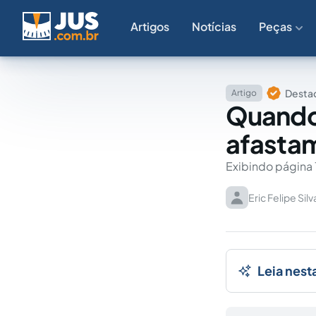
Artigos
Notícias
Peças
Destaq
Artigo
Quando 
afastam
Exibindo página 
Eric Felipe Sil
Leia nest