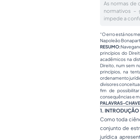
As normas de c
normativos – 
impede a confus
“O erro está nos me
Napoleão Bonapar
RESUMO:
Navegand
princípios do Dire
acadêmicos na dist
Direito, num sem n
princípios, na te
ordenamento jurídic
divisores conceitua
fim de possibilit
consequências e mot
PALAVRAS-CHAVE
1. INTRODUÇÃO
Como toda ciênc
conjunto de estr
jurídica aprese