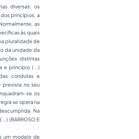
ias diversas: os
dos princípios, a
 Normalmente, as
ecíficas às quais
ma pluralidade de
pio da unidade da
unções distintas
e princípio (...)
adas condutas e
 prevista no seu
 enquadram-se os
regra se opera na
 descumprida. Na
 (...) (BARROSO E
sob um modelo de