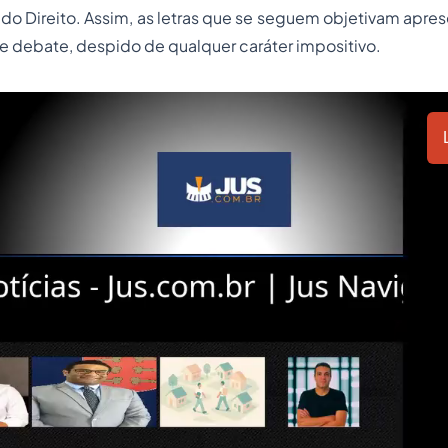
 do Direito. Assim, as letras que se seguem objetivam apres
 debate, despido de qualquer caráter impositivo.