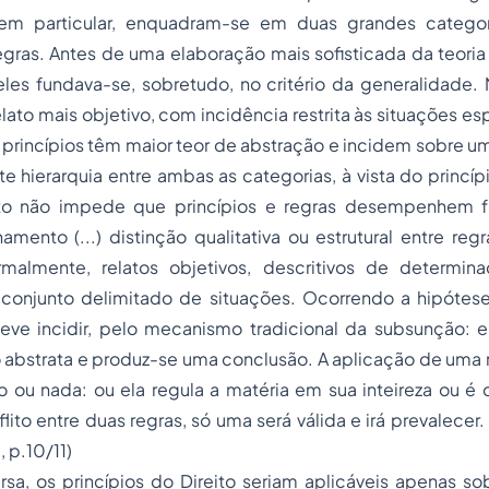
 em particular, enquadram-se em duas grandes categor
regras. Antes de uma elaboração mais sofisticada da teoria 
eles fundava-se, sobretudo, no critério da generalidade.
lato mais objetivo, com incidência restrita às situações esp
s princípios têm maior teor de abstração e incidem sobre u
ste hierarquia entre ambas as categorias, à vista do princí
sto não impede que princípios e regras desempenhem f
mento (...) distinção qualitativa ou estrutural entre regra 
rmalmente, relatos objetivos, descritivos de determin
 conjunto delimitado de situações. Ocorrendo a hipótese
 deve incidir, pelo mecanismo tradicional da subsunção:
o abstrata e produz-se uma conclusão. A aplicação de uma 
 ou nada: ou ela regula a matéria em sua inteireza ou é
lito entre duas regras, só uma será válida e irá prevalecer.
 p.10/11)
rsa, os princípios do Direito seriam aplicáveis apenas 