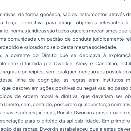
ativas, de forma genérica, são os instrumentos através do
ua força coercitiva para atingir objetivos relevantes 
nto, normas jurídicas são todos aqueles mecanismos que, 
a comunidade um padrão de conduta juridicamente rele
ercebido e valorado no seio desta mesma sociedade.
te, a corrente do Direito que se dedicava à exploraç
cialmente difundida por Dworkin, Alexy e Canotilho, est
 regras e princípios, sem qualquer menção aos postulados
dessa linha de cognição, as regras eram institutos 
, que descreviam ações positivas ou negativas, ao passo 
rídicos de ordem moral e diretiva, que deveriam ser o
 Direito, sem, contudo, possuírem qualquer força normativ
as duas espécies jurídicas, Ronald Dworkin apresentou em 
enciação para o critério da aplicabilidade. Em primeiro 
ação das regras, Dworkin estabeleceu que a estas deveri