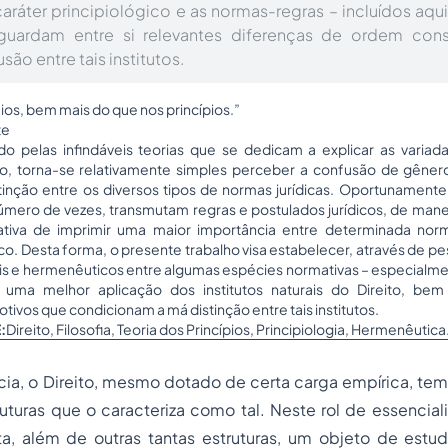
aráter principiológico e as normas-regras – incluídos aqu
guardam entre si relevantes diferenças de ordem const
ão entre tais institutos.
ios, bem mais do que nos princípios.”
te
o pelas infindáveis teorias que se dedicam a explicar as varia
ito, torna-se relativamente simples perceber a confusão de gêner
inção entre os diversos tipos de normas jurídicas. Oportunament
úmero de vezes, transmutam regras e postulados jurídicos, de man
ntativa de imprimir uma maior importância entre determinada no
o. Desta forma, o presente trabalho visa estabelecer, através de pes
is e hermenêuticos entre algumas espécies normativas – especialmen
ar uma melhor aplicação dos institutos naturais do Direito, b
ivos que condicionam a má distinção entre tais institutos.
:
Direito, Filosofia, Teoria dos Princípios, Principiologia, Hermenêutica
ia, o Direito, mesmo dotado de certa carga empírica, te
uturas que o caracteriza como tal. Neste rol de essencial
nta, além de outras tantas estruturas, um objeto de estu