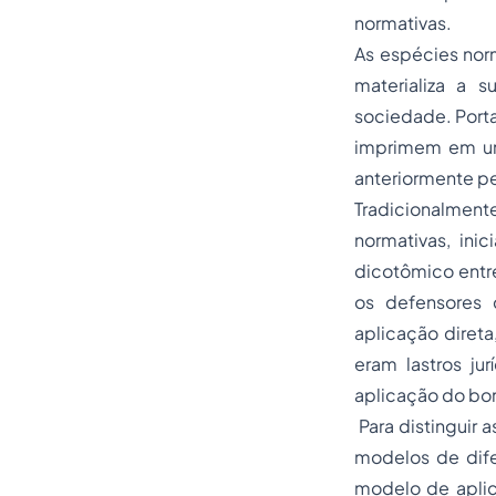
normativas.
As espécies norm
materializa a s
sociedade. Porta
imprimem em um
anteriormente p
Tradicionalmen
normativas, ini
dicotômico entre
os defensores 
aplicação direta
eram lastros ju
aplicação do bom
Para distinguir 
modelos de difer
modelo de aplic