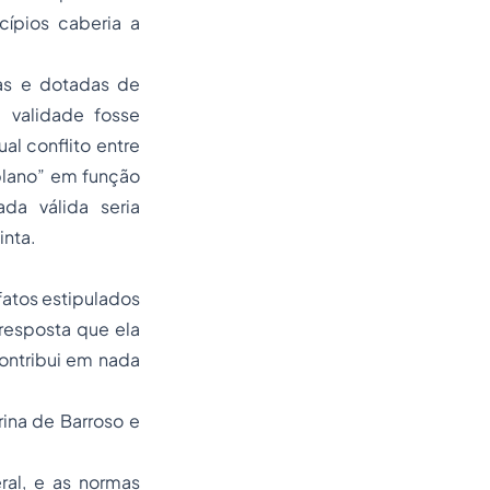
cípios caberia a
das e dotadas de
 validade fosse
l conflito entre
plano” em função
da válida seria
inta.
fatos estipulados
 resposta que ela
contribui em nada
ina de Barroso e
al, e as normas