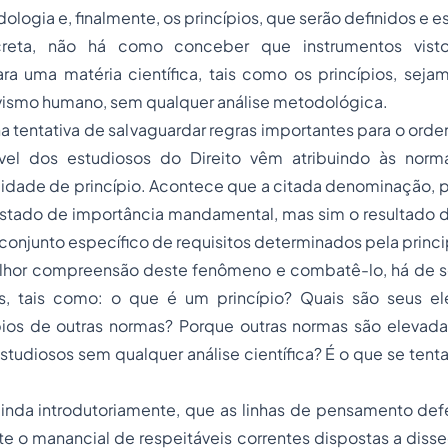
logia e, finalmente, os princípios, que serão definidos e 
reta, não há como conceber que instrumentos vist
a uma matéria científica, tais como os princípios, sejam
ivismo humano, sem qualquer análise metodológica.
a tentativa de salvaguardar regras importantes para o orde
ável dos estudiosos do Direito vêm atribuindo às norm
lidade de princípio. Acontece que a citada denominação, pa
stado de importância mandamental, mas sim o resultado
onjunto específico de requisitos determinados pela princip
melhor compreensão deste fenômeno e combatê-lo, há de se
s, tais como: o que é um princípio? Quais são seus 
cípios de outras normas? Porque outras normas são elevad
estudiosos sem qualquer análise científica? É o que se tent
ainda introdutoriamente, que as linhas de pensamento def
e o manancial de respeitáveis correntes dispostas a diss