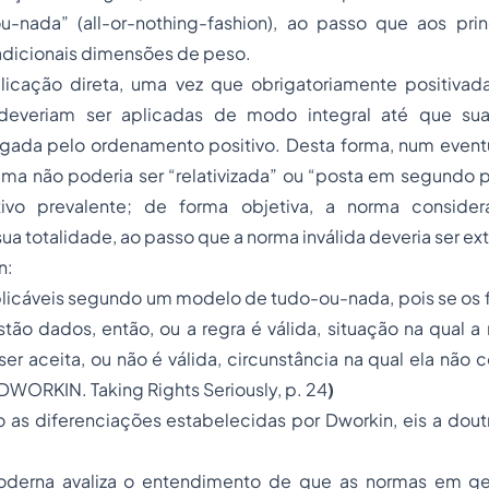
-nada” (all-or-nothing-fashion), ao passo que aos prin
adicionais dimensões de peso.
licação direta, uma vez que obrigatoriamente positiva
, deveriam ser aplicadas de modo integral até que sua
gada pelo ordenamento positivo. Desta forma, num eventua
uma não poderia ser “relativizada” ou “posta em segundo 
ivo prevalente; de forma objetiva, a norma considera
 totalidade, ao passo que a norma inválida deveria ser ext
n:
 aplicáveis segundo um modelo de tudo-ou-nada, pois se os 
tão dados, então, ou a regra é válida, situação na qual a
ser aceita, ou não é válida, circunstância na qual ela não 
DWORKIN. Taking Rights Seriously, p. 24
)
s diferenciações estabelecidas por Dworkin, eis a doutr
derna avaliza o entendimento de que as normas em ger