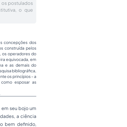
i os postulados
itutiva, o que
das concepções dos
os construída pelos
e, os operadores do
eira equivocada, em
rma e as demais do
quisa bibliográfica,
te os princípios – a
em como esposar as
.
m em seu bojo um
idades, a ciência
do bem definido,