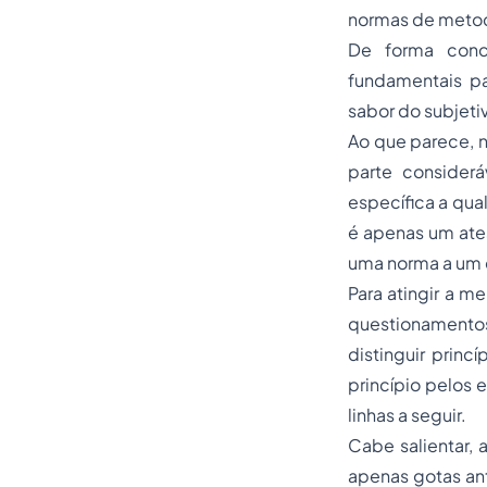
normas de metodo
De forma conc
fundamentais par
sabor do subjet
Ao que parece, n
parte consider
específica a qua
é apenas um ate
uma norma a um c
Para atingir a 
questionamento
distinguir prin
princípio pelos 
linhas a seguir.
Cabe salientar, 
apenas gotas ant