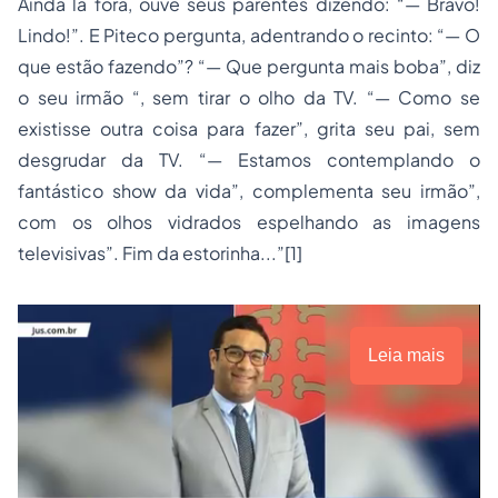
Ainda lá fora, ouve seus parentes dizendo: “— Bravo!
Lindo!”. E Piteco pergunta, adentrando o recinto: “— O
que estão fazendo”? “— Que pergunta mais boba”, diz
o seu irmão “, sem tirar o olho da TV. “—
Como se
existisse outra coisa para fazer”, grita seu pai
, sem
desgrudar da TV. “—
Estamos contemplando o
fantástico show da vida
”, complementa seu irmão”,
com os olhos vidrados espelhando as imagens
televisivas”. Fim da estorinha...”
[1]
Leia mais