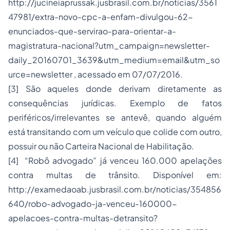
http://jucineiaprussak.jusbrasil.com.br/noticias/3561
47981/extra-novo-cpc-a-enfam-divulgou-62-
enunciados-que-servirao-para-orientar-a-
magistratura-nacional?utm_campaign=newsletter-
daily_20160701_3639&utm_medium=email&utm_so
urce=newsletter , acessado em 07/07/2016.
[3]
São aqueles donde derivam diretamente as
consequências jurídicas. Exemplo de fatos
periféricos/irrelevantes se antevê, quando alguém
está transitando com um veículo que colide com outro,
possuir ou não Carteira Nacional de Habilitação.
[4]
“Robô advogado” já venceu 160.000 apelações
contra multas de trânsito. Disponível em:
http://examedaoab.jusbrasil.com.br/noticias/354856
640/robo-advogado-ja-venceu-160000-
apelacoes-contra-multas-detransito?