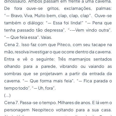
dinossauro. Ambos passam em frente a uma caverna.
De fora ouve-se gritos, exclamações, palmas:
“— Bravo, Viva, Muito bem, clap, clap, clap”. Ouve-se
também o diálogo: “— Essa foi linda!” “— Pena que
tenha passado tão depressa”. “-—Vem vindo outra”.
“— Que feia essa”. Vaias.
Cena 2.
Isso faz com que Piteco, com seu tacape na
mão, resolva investigar o que ocorre dentro da caverna.
Entra e vê o seguinte: Três marmanjos sentados
olhando para a parede, vibrando ou vaiando as
sombras que se projetavam a partir da entrada da
caverna. “— Que forma mais feia”. “— Fica parada o
tempo todo”. “— Uh, fora”.
(.
..)
Cena 7
. Passa-se o tempo. Milhares de anos. E lá vem o
personagem Neopiteco voltando para a sua casa.