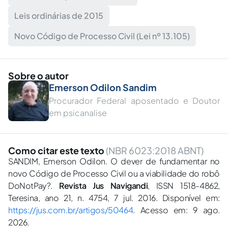
Leis ordinárias de 2015
Novo Código de Processo Civil (Lei nº 13.105)
Sobre o autor
Emerson Odilon Sandim
Procurador Federal aposentado e Doutor
em psicanalise
Como citar este texto
(NBR 6023:2018 ABNT)
SANDIM, Emerson Odilon. O dever de fundamentar no
novo Código de Processo Civil ou a viabilidade do robô
DoNotPay?.
Revista Jus Navigandi
, ISSN 1518-4862,
Teresina, ano 21, n. 4754, 7 jul. 2016. Disponível em:
https://jus.com.br/artigos/50464
. Acesso em: 9 ago.
2026.