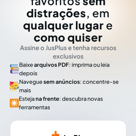
favoritos
sem
distrações
, em
qualquer lugar
e
como quiser
Assine o JusPlus e tenha recursos
exclusivos
Baixe
arquivos PDF
: imprima ou leia
depois
Navegue
sem anúncios
: concentre-se
mais
Esteja
na frente
: descubra novas
ferramentas