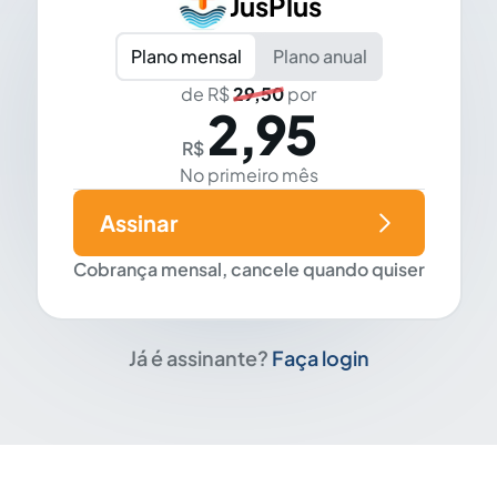
JusPlus
Plano mensal
Plano anual
de R$
29,50
por
2,95
R$
No primeiro mês
Assinar
Cobrança mensal, cancele quando quiser
Já é assinante?
Faça login