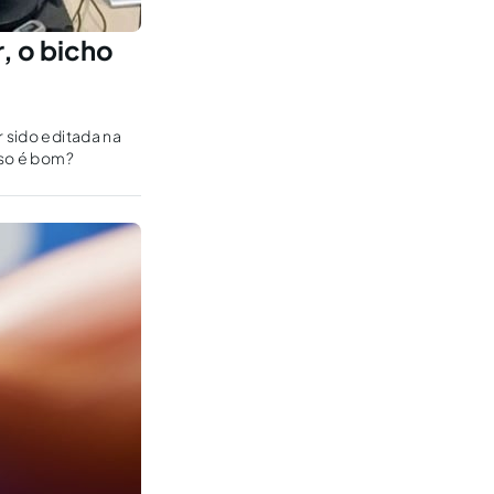
, o bicho
r sido editada na
sso é bom?