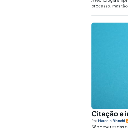
A tecnologia empre
processo, mas tão
ferramenta útil a 
Citação e i
Por
Marcelo Bianchi
São deveres das p