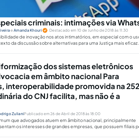
speciais criminais: intimações via Wha
iveira
e
Amanda Khouri
Destacado em 10 de Junho de 2018 às 11:30
bilidade de inovação nos atos intimatórios, em especial com o uso
xto da discussão sobre alternativas para uma Justiça mais eficaz
niformização dos sistemas eletrônicos
advocacia em âmbito nacional Para
 interoperabilidade promovida na 25
nária do CNJ facilita, mas não é a
drigo Zuliani
Publicado em 26 de Abril de 2018 às 18:00
omum que advogados atuem em âmbito nacional, principalmente
sentam os interesses de grandes empresas, que possuem filiais p
Uma das principais ferramentas de trabalho utilizadas por tais
s sistemas...