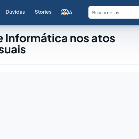
Dúvidas
Stories
IA
Fale com a
 Informática nos atos
suais