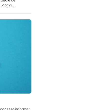
spécie de
l, como
processo informar