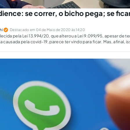
ence: se correr, o bicho pega; se ficar
hi
Destacado em 04 de Maio de 2020 às 14:20
cida pela Lei 13.994/20, que alterou a Lei 9.099/95, apesar de te
causada pela covid-19, parece ter vindo para ficar. Mas, afinal, i