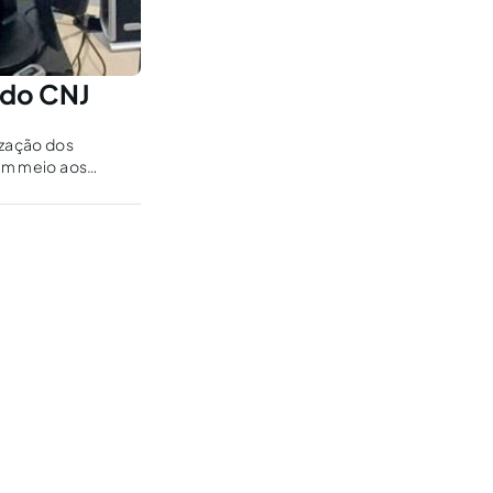
0 do CNJ
ização dos
 em meio aos