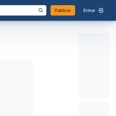
Publicar
Entrar
 IA
Buscar no Jus