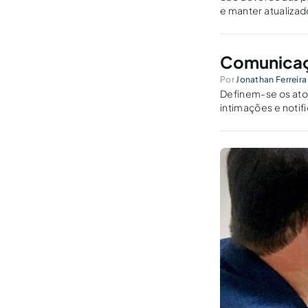
e manter atualizad
recebimento de ci
Comunicaçã
Por
Jonathan Ferreira
Definem-se os ato
intimações e notif