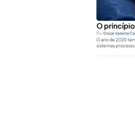
O princípio
Por
Oscar Valente C
O ano de 2020 tam
sistemas processua
avanços, nem tudo 