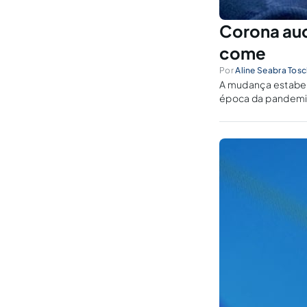
Corona audi
come
Por
Aline Seabra Tosc
A mudança estabele
época da pandemia 