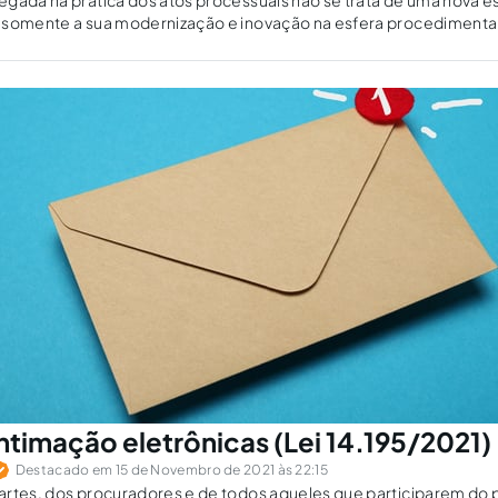
gada na prática dos atos processuais não se trata de uma nova e
 somente a sua modernização e inovação na esfera procedimenta
sua consecução satisfatória.
ntimação eletrônicas (Lei 14.195/2021)
Destacado em 15 de Novembro de 2021 às 22:15
artes, dos procuradores e de todos aqueles que participarem do 