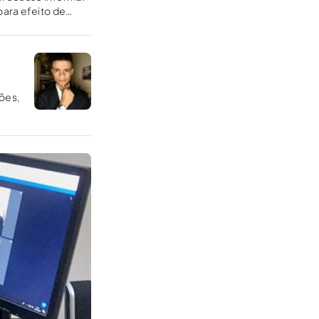
para efeito de
ões,