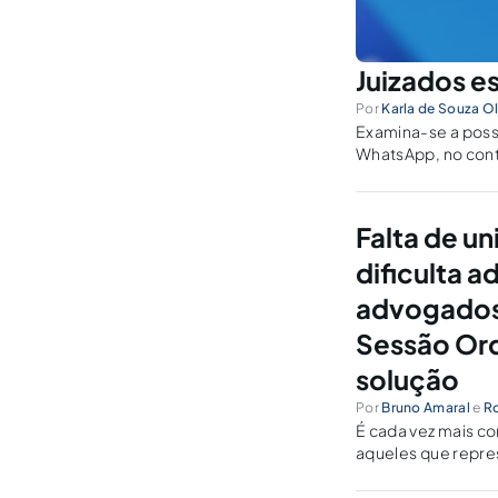
Juizados e
Por
Karla de Souza Ol
Examina-se a possi
WhatsApp, no conte
Falta de u
dificulta 
advogados,
Sessão Ordi
solução
Por
Bruno Amaral
e
Ro
É cada vez mais c
aqueles que repre
todo o território. 
profissionais são o