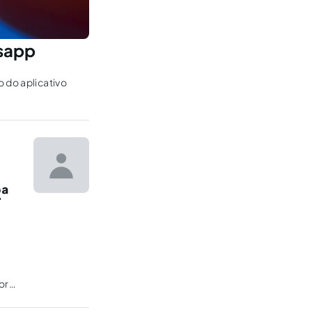
tsapp
 do aplicativo
.
2ª
or