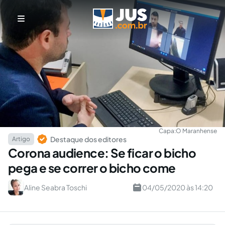
Capa:
O Maranhense
Destaque dos editores
Artigo
Corona audience: Se ficar o bicho
pega e se correr o bicho come
Aline Seabra Toschi
04/05/2020 às 14:20