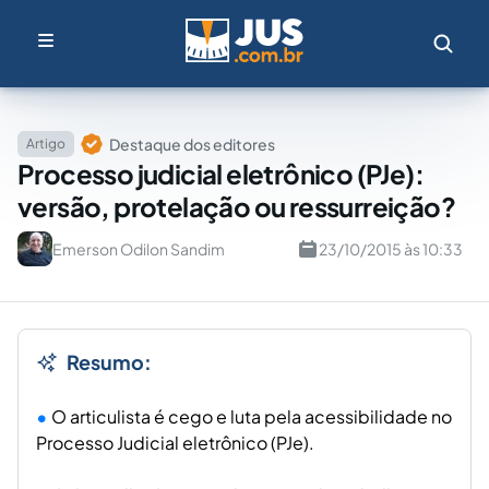
Destaque dos editores
Artigo
Processo judicial eletrônico (PJe):
versão, protelação ou ressurreição?
Emerson Odilon Sandim
23/10/2015 às 10:33
Resumo:
O articulista é cego e luta pela acessibilidade no
Processo Judicial eletrônico (PJe).