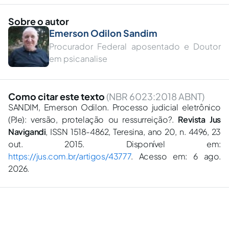
Sobre o autor
Emerson Odilon Sandim
Procurador Federal aposentado e Doutor
em psicanalise
Como citar este texto
(NBR 6023:2018 ABNT)
SANDIM, Emerson Odilon. Processo judicial eletrônico
(PJe): versão, protelação ou ressurreição?.
Revista Jus
Navigandi
, ISSN 1518-4862, Teresina, ano 20, n. 4496, 23
out. 2015. Disponível em:
https://jus.com.br/artigos/43777
. Acesso em: 6 ago.
2026.