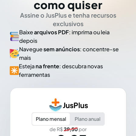
como quiser
Assine o JusPlus e tenha recursos
exclusivos
Baixe
arquivos PDF
: imprima ou leia
depois
Navegue
sem anúncios
: concentre-se
mais
Esteja
na frente
: descubra novas
ferramentas
JusPlus
Plano mensal
Plano anual
de R$
29,50
por