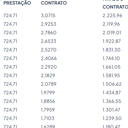
PRESTAÇÃO
CONTRATO
CONTRAT
724,71
3,0715
2.225,96
724,71
2,9253
2.119,96
724,71
2,7860
2.019,01
724,71
2,6533
1.922,87
724,71
2,5270
1.831,30
724,71
2,4066
1.744,10
724,71
2,2920
1.661,05
724,71
2,1829
1.581,95
724,71
2,0789
1.506,62
724,71
1,9799
1.434,87
724,71
1,8856
1.366,55
724,71
1,7959
1.301,47
724,71
1,7103
1.239,50
724,71
1,6289
1.180,47