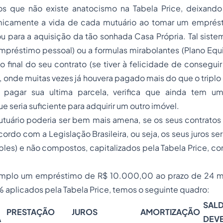
s que não existe anatocismo na Tabela Price, deixando
icamente a vida de cada mutuário ao tomar um emprést
 para a aquisição da tão sonhada Casa Própria. Tal sistem
empréstimo pessoal) ou a formulas mirabolantes (Plano Equiv
final do seu contrato (se tiver à felicidade de consegui
o, onde muitas vezes já houvera pagado mais do que o triplo
o pagar sua ultima parcela, verifica que ainda tem u
 seria suficiente para adquirir um outro imóvel.
utuário poderia ser bem mais amena, se os seus contrato
ordo com a Legislação Brasileira, ou seja, os seus juros s
mples) e não compostos, capitalizados pela Tabela Price, 
emplo um
empréstimo
de R$ 10.000,00 ao prazo de 24 m
aplicados pela Tabela Price, temos o seguinte quadro:
SAL
PRESTAÇÃO
JUROS
AMORTIZAÇÃO
A
DEV