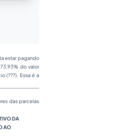
ita estar pagando
 73,93% do valor
 (???). Essa é a
lores das parcelas
TIVO DA
O AO