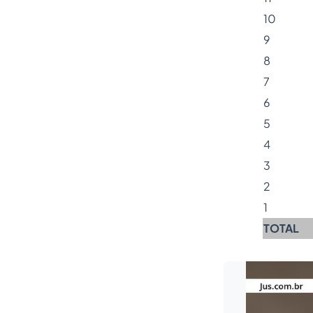
10
9
8
7
6
5
4
3
2
1
TOTAL