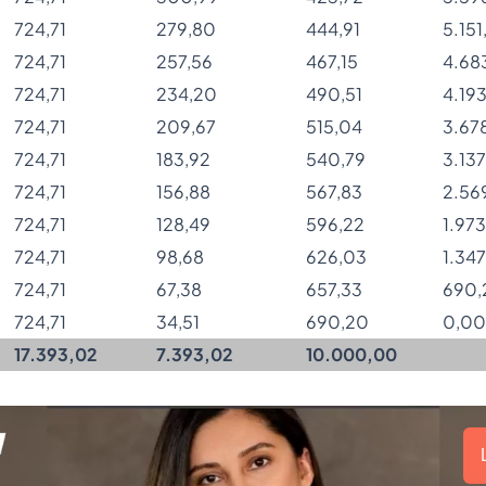
724,71
279,80
444,91
5.151
724,71
257,56
467,15
4.68
724,71
234,20
490,51
4.19
724,71
209,67
515,04
3.67
724,71
183,92
540,79
3.137
724,71
156,88
567,83
2.56
724,71
128,49
596,22
1.973
724,71
98,68
626,03
1.347
724,71
67,38
657,33
690,
724,71
34,51
690,20
0,00
17.393,02
7.393,02
10.000,00