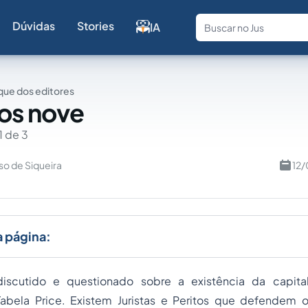
Dúvidas
Stories
IA
Fale com a
ue dos editores
os nove
1 de 3
so de Siqueira
12/
a página:
iscutido e questionado sobre a existência da capital
bela Price. Existem Juristas e Peritos que defendem o