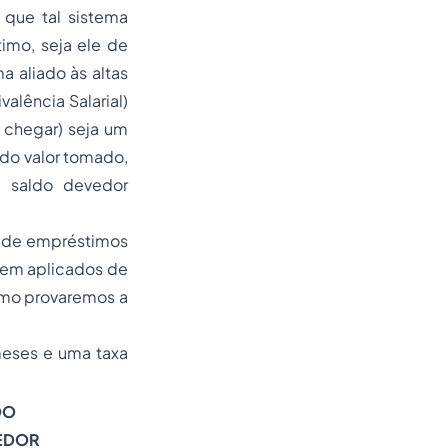
 que tal sistema
imo, seja ele de
a aliado às altas
alência Salarial)
r chegar) seja um
 do valor tomado,
m saldo devedor
s de empréstimos
erem aplicados de
como provaremos a
eses e uma taxa
DO
EDOR