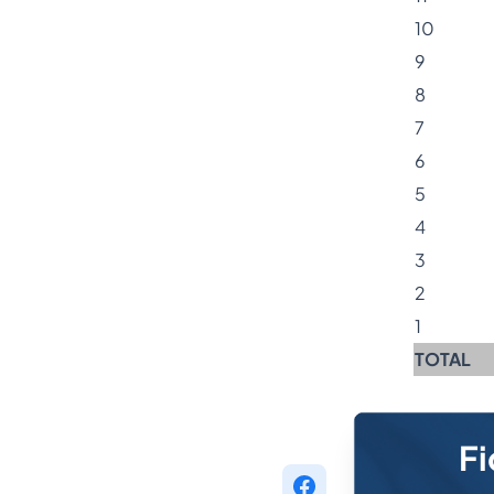
10
9
8
7
6
5
4
3
2
1
TOTAL
Fi