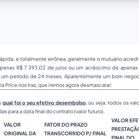
ápida, e totalmente errônea, geralmente o mutuário acred
apenas R$ 7.393,02 de juros ou um acréscimo de apenas
 a um período de 24 meses. Aparentemente um bom negocio
ela Price nos traz, que iremos agora desmascarar:
s
qual foi o seu efetivo desembolso
, ou seja, todos os va
as para a data final do contrato (valor futuro).
VALOR EFE
VALOR
FATOR DO PRAZO
PRESTAÇÃ
ORIGINAL DA
TRANSCORRIDO P/ FINAL
A
FINAL DO