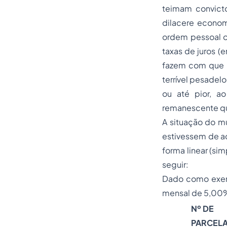
teimam convicto
dilacere econom
ordem pessoal ou
taxas de juros (
fazem com que o 
terrível pesadel
ou até pior, a
remanescente que
A situação do m
estivessem de ac
forma linear (si
seguir:
Dado como ex
mensal de 5,00% 
Nº DE
PARCEL