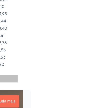
,10
3,95
3,44
8,40
,61
9,78
,56
,53
20
Leia mais