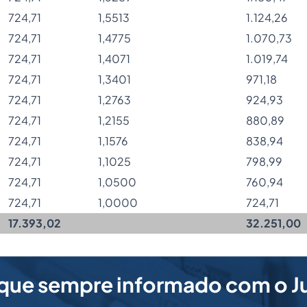
724,71
1,5513
1.124,26
724,71
1,4775
1.070,73
724,71
1,4071
1.019,74
724,71
1,3401
971,18
724,71
1,2763
924,93
724,71
1,2155
880,89
724,71
1,1576
838,94
724,71
1,1025
798,99
724,71
1,0500
760,94
724,71
1,0000
724,71
17.393,02
32.251,00
que sempre informado com o J