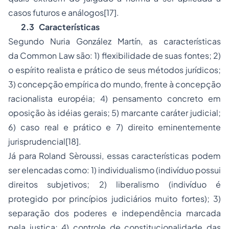
casos futuros e análogos
[17]
.
2.3
Características
Segundo Nuria González Martín, as características
da
Common Law
são: 1) flexibilidade de suas fontes; 2)
o espírito realista e prático de seus métodos jurídicos;
3) concepção empírica do mundo, frente à concepção
racionalista européia; 4) pensamento concreto em
oposição às idéias gerais; 5) marcante caráter judicial;
6) caso real e prático e 7) direito eminentemente
jurisprudencial
[18]
.
Já para Roland Sèroussi, essas características podem
ser elencadas como: 1) individualismo (indivíduo possui
direitos subjetivos; 2) liberalismo (indivíduo é
protegido por princípios judiciários muito fortes); 3)
separação dos poderes e independência marcada
pela justiça; 4)
controle de constitucionalidade
das