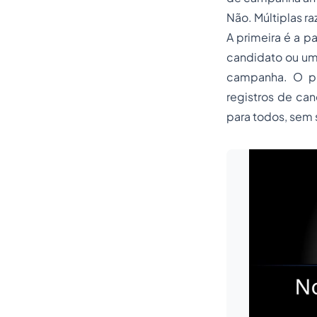
Não. Múltiplas r
A primeira é a p
candidato ou um 
campanha. O pr
registros de can
para todos, sem 