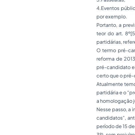
4.Eventos públic
por exemplo.
Portanto, a prev
teor do art. 8º
partidárias, refe
O termo pré-cand
reforma de 2013/
pré-candidato er
certo que o pré-c
Atualmente temo
partidária e o “
a homologação j
Nesse passo, a i
candidatos”, an
período de 15 de 
3º), sem prejuíz