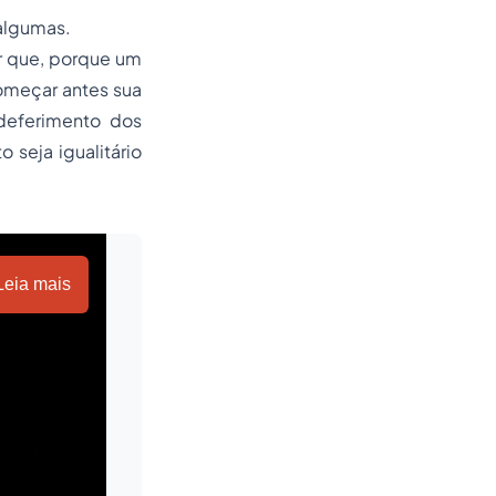
 algumas.
r que, porque um
começar antes sua
deferimento dos
 seja igualitário
Leia mais