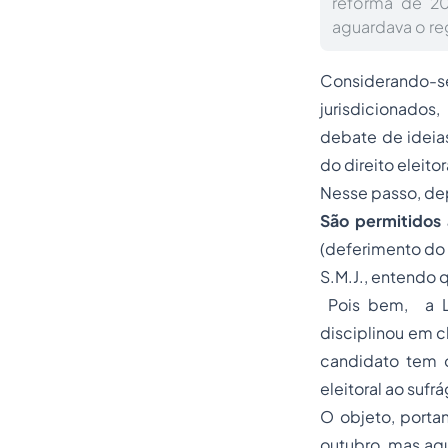
reforma de 20
aguardava o reg
Considerando-se 
jurisdicionados
debate de ideias
do
direito eleitor
Nesse passo, de
São
permitido
s
(deferimento do 
S.M.J., entendo 
Pois bem, a Le
disciplinou em c
candidato tem o
eleitoral ao sufr
O objeto, porta
outubro, mas aqu