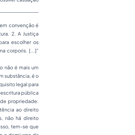
o em convenção é
ra. 2. A Justiça
 para escolher os
a corporis. [...]”
to não é mais um
m substância, é o
equisito legal para
escritura pública
o de
propriedade
:
tência ao direito
, não há direito
isso, tem-se que
mo o demiurgo da