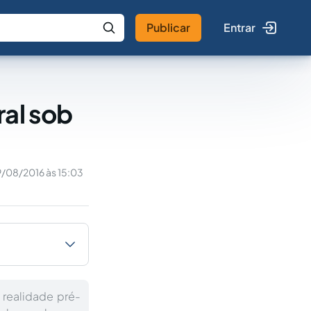
Publicar
Entrar
 IA
Buscar no Jus
ral sob
/08/2016 às 15:03
 realidade pré-