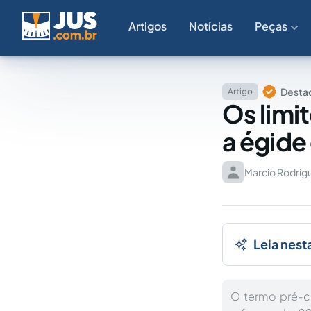
Artigos
Notícias
Peças
Destaq
Artigo
Os limi
a égide
Marcio Rodrig
Leia nest
O termo pré-ca