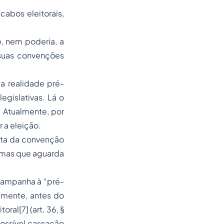
abos eleitorais,
e, nem poderia, a
 suas convenções
a realidade pré-
egislativas. Lá o
. Atualmente, por
 a eleição.
ata da convenção
, mas que aguarda
 campanha à “pré-
lmente, antes do
ral[7] (art. 36, §
ossível cassação