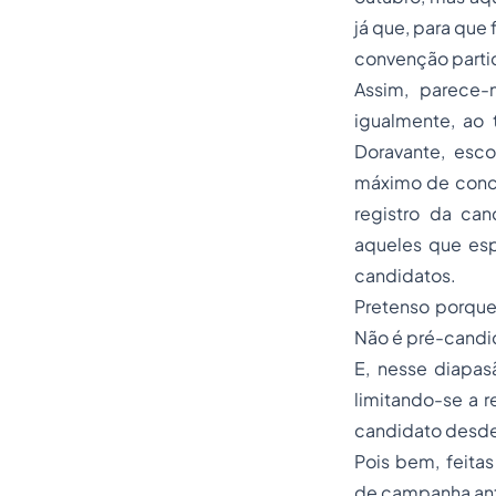
já que, para que
convenção partidá
Assim, parece-
igualmente, ao 
Doravante, escol
máximo de conce
registro da can
aqueles que esp
candidatos.
Pretenso porque 
Não é pré-candid
E, nesse diapas
limitando-se a r
candidato desde
Pois bem, feita
de campanha ant