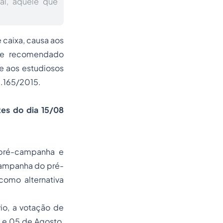
al, aquele que
 caixa, causa aos
el e recomendado
e aos estudiosos
3.165/2015.
es do dia 15/08
 pré-campanha e
-campanha do pré-
como alternativa
io, a votação de
0 e 05 de Agosto,