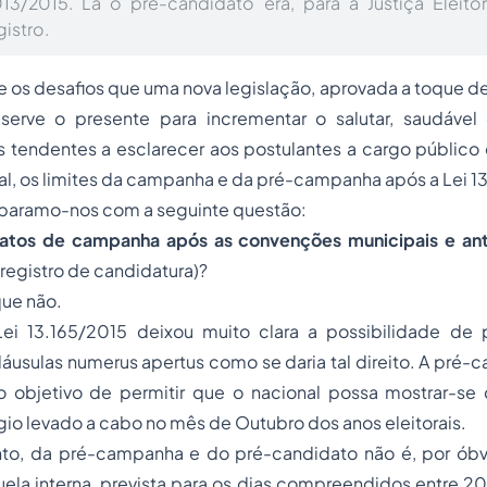
13/2015. Lá o pré-candidato era, para a Justiça Eleitor
istro.
os desafios que uma nova legislação, aprovada a toque de
, serve o presente para incrementar o salutar, saudáv
 tendentes a esclarecer aos postulantes a cargo público 
al
, os limites da campanha e da pré-campanha após a Lei 1
paramo-nos com a seguinte questão:
atos de campanha após as convenções municipais e ant
registro de candidatura)?
que não.
i 13.165/2015 deixou muito clara a possibilidade de
láusulas numerus apertus como se daria tal direito. A pré
 objetivo de permitir que o nacional possa mostrar-se 
ágio levado a cabo no mês de Outubro dos anos eleitorais.
nto, da pré-campanha e do pré-candidato não é, por óbv
ela interna, prevista para os dias compreendidos entre 2