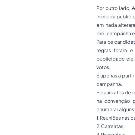
Por outro lado,
início da public
em nada alterar
pré-campanha e
Para os candidat
regras foram e
publicidade ele
votos.
É apenas a partir
campanha.
E quais atos de 
na convenção p
enumerar alguns
1.Reuniões nas c
2.Carreatas;
3.Passeatas;