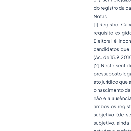
do registro da c
Notas
[1] Registro. C
requisito exigi
Eleitoral é inco
candidatos que di
(Ac. de 15.9.2010
[2] Neste sentid
pressuposto lega
ato jurídico que a
o nascimento da 
não é a ausênci
ambos os registr
subjetivo (de s
subjetivo, aind
estudar o regis