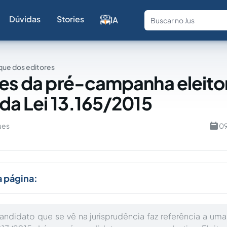
Dúvidas
Stories
IA
Fale com a
ue dos editores
tes da pré-campanha eleito
 da Lei 13.165/2015
ues
09
a página:
ndidato que se vê na jurisprudência faz referência a uma