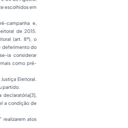
nte escolhidos em
pré-campanha e,
eitoral de 2015.
oral (art. 8º), o
e deferimento do
se-ia considerar
jamais como pré-
stiça Eleitoral.
 partido.
declaratória[3],
vel a condição de
 realizarem atos