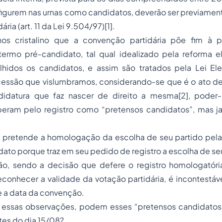
 figurem nas urnas como candidatos, deverão ser previame
ria (art. 11 da Lei 9.504/97)[1].
nos cristalino que a convenção partidária põe fim à 
termo pré-candidato, tal qual idealizado pela reforma el
hidos os candidatos, e assim são tratados pela Lei Eleit
ssão que vislumbramos, considerando-se que é o ato d
didatura que faz nascer de direito a mesma[2], poder-
eram pelo registro como “pretensos candidatos”, mas 
pretende a homologação da escolha de seu partido pela Ju
ato porque traz em seu pedido de registro a escolha de seu
ão, sendo a decisão que defere o registro homologatória 
econhecer a validade da votação partidária, é incontestá
 a data da convenção.
s essas observações, podem esses “pretensos candidatos”
es do dia 15/08?