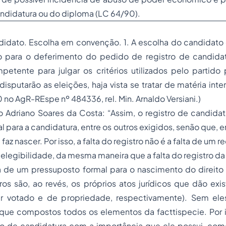
andidatura ou do diploma (LC 64/90).
andidato. Escolha em convenção. 1. A escolha do candidat
do para o deferimento do pedido de registro de candidatu
mpetente para julgar os critérios utilizados pelo partido
sputarão as eleições, haja vista se tratar de matéria intern
 no AgR-REspe nº 484336, rel. Min. Arnaldo Versiani.)
o Adriano Soares da Costa: “Assim, o registro de candida
l para a candidatura, entre os outros exigidos, senão que, e
 faz nascer. Por isso, a falta do registro não é a falta de um r
elegibilidade, da mesma maneira que a falta do registro da 
a de um pressuposto formal para o nascimento do direit
os são, ao revés, os próprios atos jurídicos que dão exis
er votado e de propriedade, respectivamente). Sem eles
a que compostos todos os elementos da facttispecie. Por 
tro de candidatura com a importância que ele possui, co