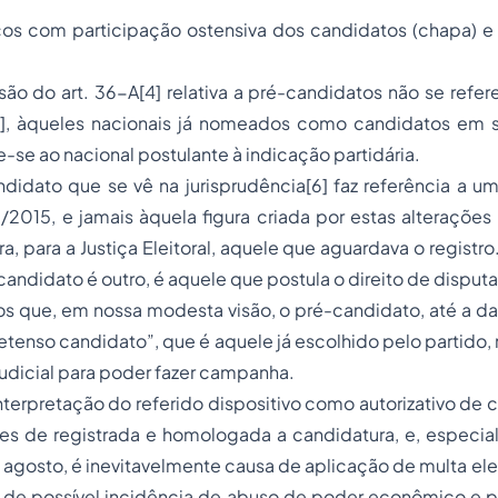
os com participação ostensiva dos candidatos (chapa) e c
isão do art. 36-A[4] relativa a pré-candidatos não se refer
[5], àqueles nacionais já nomeados como candidatos em
re-se ao nacional postulante à indicação partidária.
idato que se vê na jurisprudência[6] faz referência a um
2015, e jamais àquela figura criada por estas alterações l
a, para a Justiça Eleitoral, aquele que aguardava o registro
andidato é outro, é aquele que postula o direito de disputar
s que, em nossa modesta visão, o pré-candidato, até a d
pretenso candidato”, que é aquele já escolhido pelo partido
udicial para poder fazer campanha.
nterpretação do referido dispositivo como autorizativo de
tes de registrada e homologada a candidatura, e, especia
agosto, é inevitavelmente causa de aplicação de multa eleito
o de possível incidência de abuso de poder econômico e p