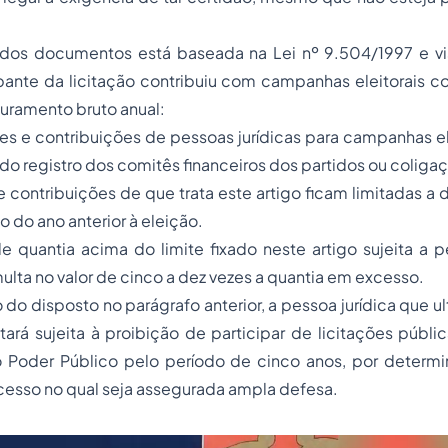
dos documentos está baseada na Lei nº 9.504/1997 e visa
pante da licitação contribuiu com campanhas eleitorais c
uramento bruto anual:
ões e contribuições de pessoas jurídicas para campanhas e
tir do registro dos comitês financeiros dos partidos ou col
e contribuições de que trata este artigo ficam limitadas a 
o do ano anterior à eleição.
 quantia acima do limite fixado neste artigo sujeita a p
lta no valor de cinco a dez vezes a quantia em excesso.
 do disposto no parágrafo anterior, a pessoa jurídica que ul
stará sujeita à proibição de participar de licitações públi
 Poder Público pelo período de cinco anos, por determi
cesso
no qual seja assegurada ampla defesa.