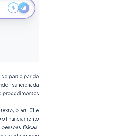
 de participar de
ido sancionada
os procedimentos
exto, o art. 81 e
 o financiamento
pessoas físicas.
para participação