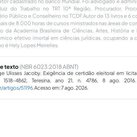
ltor cadastrado no Banco Mundial. Foi advogado e adminis
Juiz do Trabalho no TRT 10ª Região, Procurador, Proc
ério Público e Conselheiro no TCDF.Autor de 13 livros e 6 c
ais de 8.000 horas de cursos ministrados nas áreas de co
cio da Academia Brasileira de Ciências, Artes, História e
ico efetivo imortal em ciências jurídicas, ocupando a c
o é Hely Lopes Meirelles.
e texto
(NBR 6023:2018 ABNT)
 Ulisses Jacoby. Exigência de certidão eleitoral em licit
 1518-4862, Teresina, ano 21, n. 4786, 8 ago. 2016.
r/artigos/51196
. Acesso em: 7 ago. 2026.