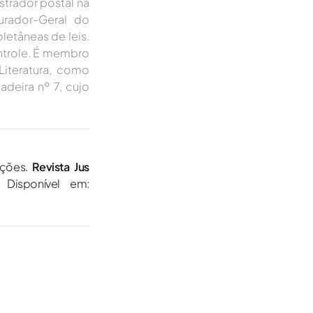
trador postal na
urador-Geral do
oletâneas de leis.
ntrole. É membro
 Literatura, como
adeira nº 7, cujo
ações.
Revista Jus
 Disponível em: