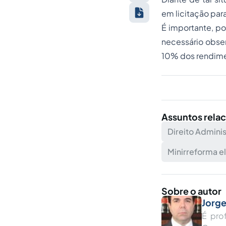
em licitação par
É importante, po
necessário obser
10% dos rendimen
Assuntos rela
Direito Adminis
Minirreforma el
Sobre o autor
Jorge
É pro