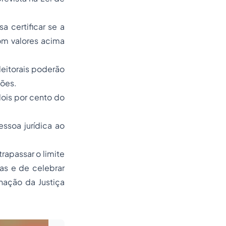
 certificar se a
om valores acima
leitorais poderão
igações.
dois por cento do
essoa jurídica ao
trapassar o limite
cas e de celebrar
nação da Justiça