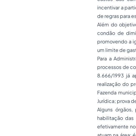
incentivar a par
de regras para e
Além do objetiv
condão de dimin
promovendo a ig
um limite de gas
Para a Administ
processos de com
8.666/1993 já a
realização do pr
Fazenda municipa
Jurídica; prova d
Alguns órgãos, 
habilitação das
efetivamente no 
atuam na área: é