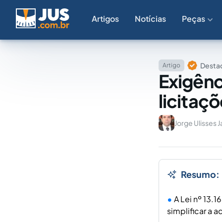
Artigos
Notícias
Peças
Destaq
Artigo
Exigênc
licitaç
Jorge Ulisses
Resumo:
A Lei nº 13.1
simplificar a 