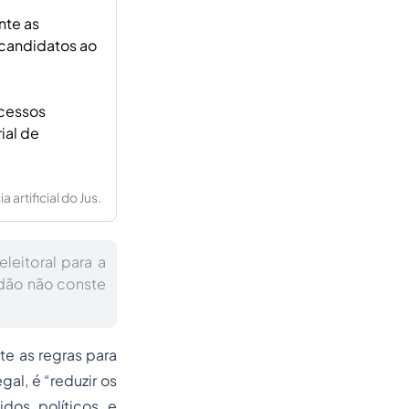
nte as
 candidatos ao
ocessos
ial de
artificial do Jus.
leitoral para a
idão não conste
te as regras para
al, é “reduzir os
idos políticos e