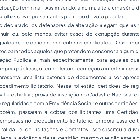
ticipação feminina”. Assim sendo, a norma altera uma série d
scolhas dos representantes por meio do voto popular.
o declarado, os defensores da alteração alegam que a
uir, ou, pelo menos, evitar casos de corrupção duran
ualdade de concorrência entre os candidatos. Desse m
tos para todos aqueles que pretendem concorrer a algum ca
ração Pública e, mais especificamente, para aqueles qu
pras públicas, o tema eleitoral começou a interferir nessa 
presenta uma lista extensa de documentos a ser apres
ocedimento licitatório. Nesse rol estão: certidões de re
l e estadual; prova de inscrição no Cadastro Nacional de
e regularidade com a Previdência Social; e outras certidões
porém, passaram a cobrar dos licitantes uma Certidão 
 empresas no procedimento licitatório, embora essa cer
rol da Lei de Licitações e Contratos. Isso suscitou a dú
 legal a exigência de tal certidão, mesmo que não esteja p