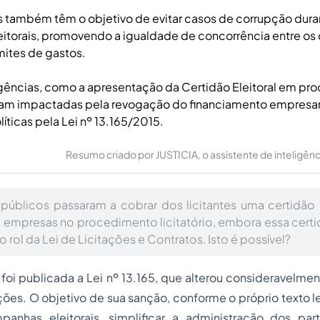
também têm o objetivo de evitar casos de corrupção dura
itorais, promovendo a igualdade de concorrência entre os
mites de gastos.
ências, como a apresentação da Certidão Eleitoral em pr
foram impactadas pela revogação do financiamento empresar
ticas pela Lei nº 13.165/2015.
Resumo criado por JUSTICIA, o assistente de inteligência 
públicos passaram a cobrar dos licitantes uma certidão e
s empresas no procedimento licitatório, embora essa cert
 rol da Lei de Licitações e Contratos. Isto é possível?
foi publicada a Lei nº 13.165, que alterou consideravelmen
ções. O objetivo de sua sanção, conforme o próprio texto leg
anhas eleitorais, simplificar a administração dos part