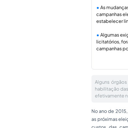
As mudanças 
campanhas ele
estabelecer li
Algumas exig
licitatórios, 
campanhas polí
Alguns órgãos 
habilitação da
efetivamente no
No ano de 2015, 
as próximas elei
custos das camp