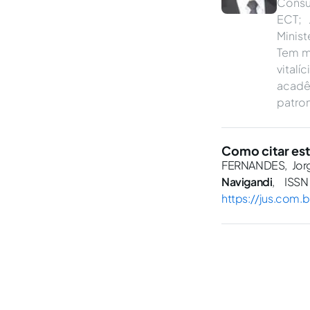
Consu
ECT; 
Minist
Tem m
vitalí
acadêm
patron
Como citar est
FERNANDES, Jorge
Navigandi
, ISSN
https://jus.com.b