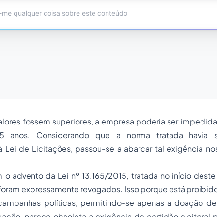
alores fossem superiores, a empresa poderia ser impedida
 5 anos. Considerando que a norma tratada havia s
à Lei de Licitações, passou-se a abarcar tal exigência n
o advento da Lei nº 13.165/2015, tratada no início deste t
foram expressamente revogados. Isso porque está proibido
campanhas políticas, permitindo-se apenas a doação de 
tuação, parece obsoleta a exigência de certidão eleitoral 