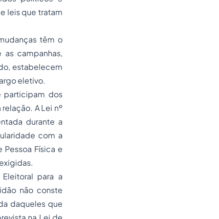
e leis que tratam
s mudanças têm o
te as campanhas,
odo, estabelecem
rgo eletivo.
e participam dos
relação. A Lei nº
entada durante a
gularidade com a
 Pessoa Física e
 exigidas.
Eleitoral para a
tidão não conste
vida daqueles que
revista na Lei de