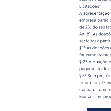
Licitações?
A apresentação 
empresa partici
de 2% do seu fat
Art. 81. As doaç
ser feitas a par
§ 1º As doações 
faturamento brut
§ 2º A doação de
pagamento de mu
§ 3º Sem prejuízo
fixado no § 1º e
contratos com o
Eleitoral, em
pro