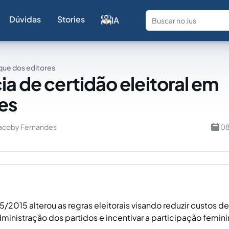
Dúvidas
Stories
IA
Fale com a
ue dos editores
ia de certidão eleitoral em
ões
 Jacoby Fernandes
08
65/2015 alterou as regras eleitorais visando reduzir custos 
administração dos partidos e incentivar a participação femini