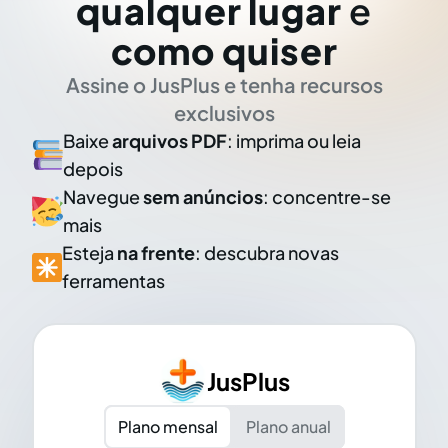
qualquer lugar
e
como quiser
Assine o JusPlus e tenha recursos
exclusivos
Baixe
arquivos PDF
: imprima ou leia
depois
Navegue
sem anúncios
: concentre-se
mais
Esteja
na frente
: descubra novas
ferramentas
JusPlus
Plano mensal
Plano anual