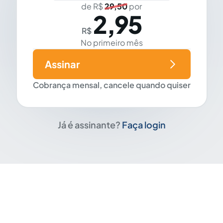
de R$
29,50
por
2,95
R$
No primeiro mês
Assinar
Cobrança mensal, cancele quando quiser
Já é assinante?
Faça login