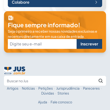
Colabore
Fique sempre informado!
Seja o primeiro a receber nossas novidades exclusivas e
recentes diretamente em sua caixa de entrada.
Inscrever
Artigos
·
Notícias
·
Petições
·
Jurisprudência
·
Pareceres
·
Fale com a IA
Buscar no Jus
Dúvidas
·
Stories
Ajuda
·
Fale conosco