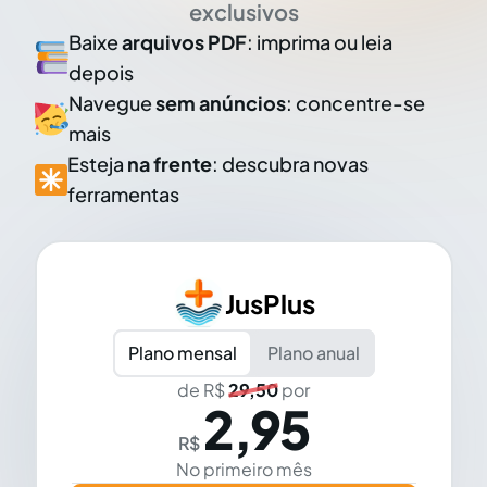
exclusivos
Baixe
arquivos PDF
: imprima ou leia
depois
Navegue
sem anúncios
: concentre-se
mais
Esteja
na frente
: descubra novas
ferramentas
JusPlus
Plano mensal
Plano anual
de R$
29,50
por
2,95
R$
No primeiro mês