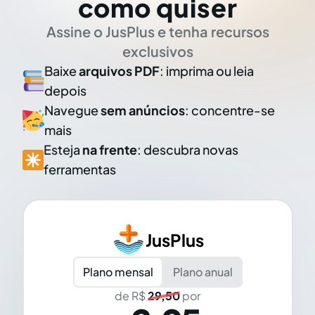
como quiser
Assine o JusPlus e tenha recursos
exclusivos
Baixe
arquivos PDF
: imprima ou leia
depois
Navegue
sem anúncios
: concentre-se
mais
Esteja
na frente
: descubra novas
ferramentas
JusPlus
Plano mensal
Plano anual
de R$
29,50
por