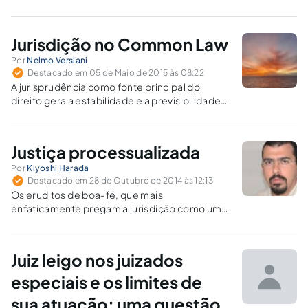
obtenção de decisões justas.
Jurisdição no Common Law
Por
Nelmo Versiani
Destacado em 05 de Maio de 2015 às 08:22
A jurisprudência como fonte principal do
direito gera a estabilidade e a previsibilidade
das relações jurídicas, ponto primordial para o
alcance da justiça social.
Justiça processualizada
Por
Kiyoshi Harada
Destacado em 28 de Outubro de 2014 às 12:13
Os eruditos de boa-fé, que mais
enfaticamente pregam a jurisdição como um
meio efetivo de realização da justiça, são
exatamente as pessoas que estão sempre à
busca de normas processuais que não
Juiz leigo nos juizados
permitem a finalização do processo, enquanto
instrumento de realização do direito material.
especiais e os limites de
sua atuação: uma questão