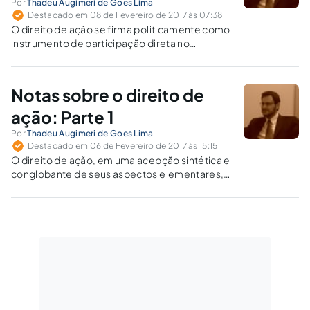
Por
Thadeu Augimeri de Goes Lima
Destacado em 08 de Fevereiro de 2017 às 07:38
O direito de ação se firma politicamente como
instrumento de participação direta no
exercício do poder.
Notas sobre o direito de
ação: Parte 1
Por
Thadeu Augimeri de Goes Lima
Destacado em 06 de Fevereiro de 2017 às 15:15
O direito de ação, em uma acepção sintética e
conglobante de seus aspectos elementares,
pode ser conceituado como o direito de obter
a prestação jurisdicional integral,
integralidade esta cujo conteúdo é variável e
se submete a condicionamentos processuais
e materiais.