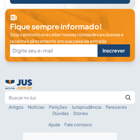
Fique sempre informado!
Seja o primeiro a receber nossas novidades exclusivas e
recentes diretamente em sua caixa de entrada.
Inscrever
Artigos
·
Notícias
·
Petições
·
Jurisprudência
·
Pareceres
·
Fale com a IA
Buscar no Jus
Dúvidas
·
Stories
Ajuda
·
Fale conosco