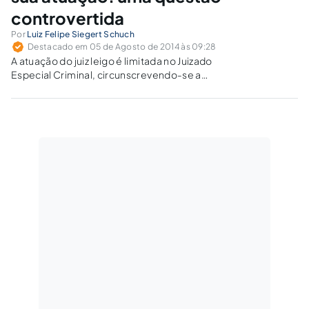
controvertida
Por
Luiz Felipe Siegert Schuch
Destacado em 05 de Agosto de 2014 às 09:28
A atuação do juiz leigo é limitada no Juizado
Especial Criminal, circunscrevendo-se a
competência à prática dos atos de
composição dos danos civis para posterior
homologação pelo Juiz togado.