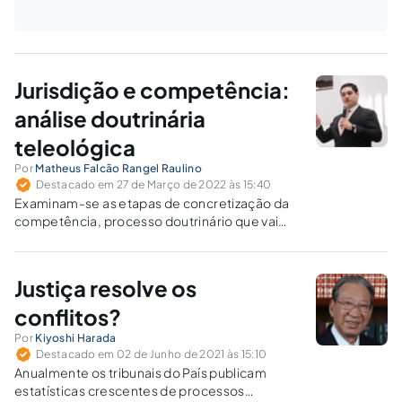
Jurisdição e competência:
análise doutrinária
teleológica
Por
Matheus Falcão Rangel Raulino
Destacado em 27 de Março de 2022 às 15:40
Examinam-se as etapas de concretização da
competência, processo doutrinário que vai
levar à construção da competência de um
juízo.
Justiça resolve os
conflitos?
Por
Kiyoshi Harada
Destacado em 02 de Junho de 2021 às 15:10
Anualmente os tribunais do País publicam
estatísticas crescentes de processos