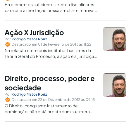
Há elementos suficientes e interdisciplinares
para que a mediação possa ampliar e renovar
o conceito de Justiça, tornando-a não litigiosa.
Ação X Jurisdição
Por
Rodrigo Matos Roriz
Destacado em 01 de Fevereiro de 2013 às 11:22
Na relação entre dois institutos basilares da
Teoria Geral do Processo, a ação e a jurisdição,
é preciso pensar até que ponto a supressão do
direito pelo poder ocorrerá de uma forma
democraticamente legítima.
Direito, processo, poder e
sociedade
Por
Rodrigo Matos Roriz
Destacado em 22 de Dezembro de 2012 às 09:15
O Direito, conquanto instrumento de
dominação, não está pronto com sua mera
positivação pelo legislativo. O seu processo
de formação é aperfeiçoado e concluído no
seio de uma relação jurídica intersubjetiva,