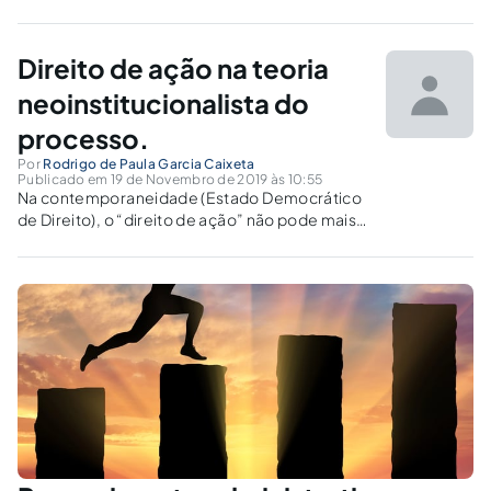
julgados. Mas o Judiciário só compõe a lide, ou
seja, resolve o conflito, quando decide pelo
mérito da causa.
Direito de ação na teoria
neoinstitucionalista do
processo.
Por
Rodrigo de Paula Garcia Caixeta
Publicado em 19 de Novembro de 2019 às 10:55
Na contemporaneidade (Estado Democrático
de Direito), o “direito de ação” não pode mais
ser encarado como fator de sujeição da
humanidade aos juízos teóricos ou ideológicos
já estabilizados na consciência dos membros
do Poder Judiciário.