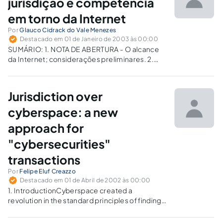
jurisdição e competência
em torno da Internet
Por
Glauco Cidrack do Vale Menezes
Destacado em 01 de Janeiro de 2003 às 00:00
SUMÁRIO: 1. NOTA DE ABERTURA - O alcance
da Internet; considerações preliminares. 2.
ABORDAGEM PRELIMINAR - Essência da
instrumentalidade do direito. 3. JURISDIÇÃO E
COMPETÊNCIA; CONCEITOS E PRINCÍPIOS
Jurisdiction over
FUNDAMENTAIS - Enfoque inicial sobre
jurisdição e competência, apontando
cyberspace: a new
conceitos e princípios…
approach for
"cybersecurities"
transactions
Por
Felipe Eluf Creazzo
Destacado em 01 de Abril de 2002 às 00:00
1. IntroductionCyberspace created a
revolution in the standard principles of finding
jurisdiction over business transactions. Legal
authorities and law-makers have been