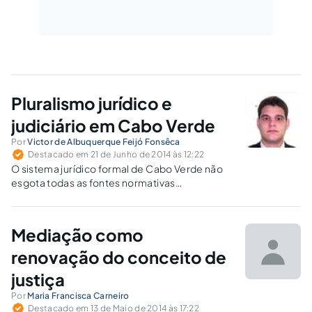
Pluralismo jurídico e
judiciário em Cabo Verde
Por
Victor de Albuquerque Feijó Fonsêca
Destacado em 21 de Junho de 2014 às 12:22
O sistema jurídico formal de Cabo Verde não
esgota todas as fontes normativas
efetivamente vigentes de solução de
controvérsias. Há meios que ficam a cargo de
instâncias parajudiciais, os quais gozam de
Mediação como
maior aceitação popular.
renovação do conceito de
justiça
Por
Maria Francisca Carneiro
Destacado em 13 de Maio de 2014 às 17:22