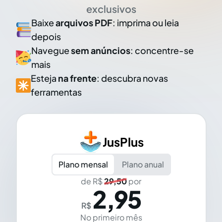
exclusivos
Baixe
arquivos PDF
: imprima ou leia
depois
Navegue
sem anúncios
: concentre-se
mais
Esteja
na frente
: descubra novas
ferramentas
JusPlus
Plano mensal
Plano anual
de R$
29,50
por
2,95
R$
No primeiro mês