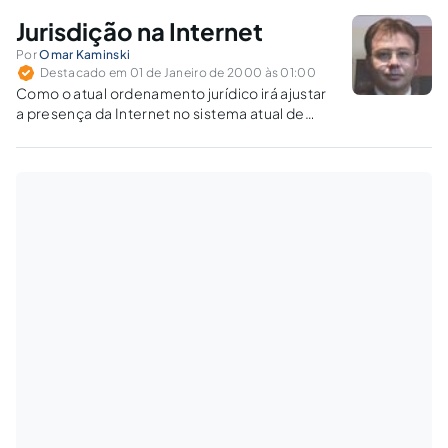
spending enormous amounts of time planning
Jurisdição na Internet
new forms of reducing the jurisdictional
discrepancies brought by Internet-based
Por
Omar Kaminski
Destacado em 01 de Janeiro de 2000 às 01:00
relations. Not surprisingly,…
Como o atual ordenamento jurídico irá ajustar
a presença da Internet no sistema atual de
jurisdição? Uma das vantagens da Internet
sobre os demais meios de comunicação de
massa e de comércio em geral é que ela
proporciona um alcance…