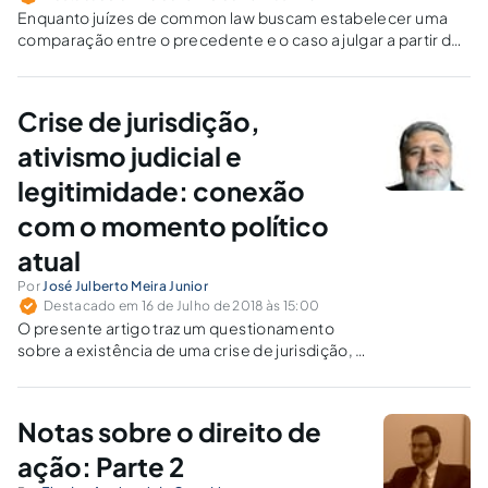
Enquanto juízes de common law buscam estabelecer uma
comparação entre o precedente e o caso a julgar a partir dos
chamados “fatos materiais”, os juízes do civil law adotam o
precedente como um pronunciamento em forma de regra e
de norma.
Crise de jurisdição,
ativismo judicial e
legitimidade: conexão
com o momento político
atual
Por
José Julberto Meira Junior
Destacado em 16 de Julho de 2018 às 15:00
O presente artigo traz um questionamento
sobre a existência de uma crise de jurisdição, a
legitimidade do processo e o ativismo judicial.
Notas sobre o direito de
ação: Parte 2