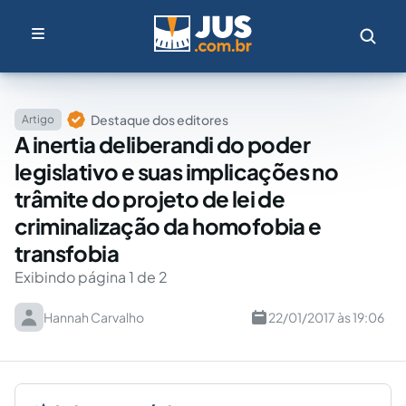
Destaque dos editores
Artigo
A inertia deliberandi do poder
legislativo e suas implicações no
trâmite do projeto de lei de
criminalização da homofobia e
transfobia
Exibindo página 1 de 2
Hannah Carvalho
22/01/2017 às 19:06