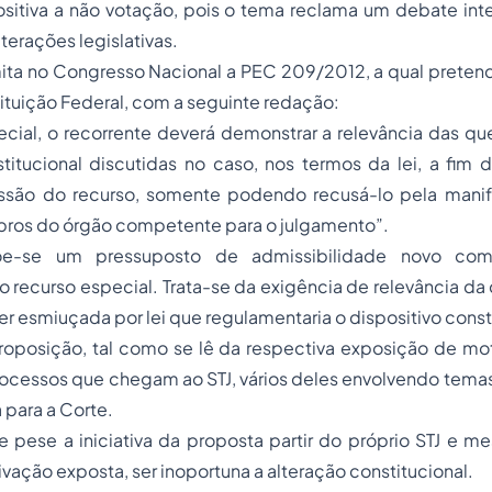
sitiva a não votação, pois o tema reclama um debate inte
terações legislativas.
ita no Congresso Nacional a PEC 209/2012, a qual pretende 
tituição Federal, com a seguinte redação:
cial, o recorrente deverá demonstrar a relevância das qu
stitucional discutidas no caso, nos termos da lei, a fim 
ssão do recurso, somente podendo recusá-lo pela manif
ros do órgão competente para o julgamento”.
õe-se um pressuposto de admissibilidade novo co
recurso especial. Trata-se da exigência de relevância da 
ser esmiuçada por lei que regulamentaria o dispositivo const
oposição, tal como se lê da respectiva exposição de mot
ocessos que chegam ao STJ, vários deles envolvendo temas
 para a Corte.
 pese a iniciativa da proposta partir do próprio STJ e m
vação exposta, ser inoportuna a alteração constitucional.