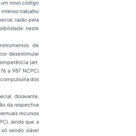
e um novo código
 intenso trabalho
ecial, razão pela
sibilidade neste
instrumentos de
por desestimular
ompetência (art.
 976 a 987 NCPC)
o compulsória dos
cial, doravante,
ão da respectiva
ventuais recursos
PC), ainda que a
 só sendo viável