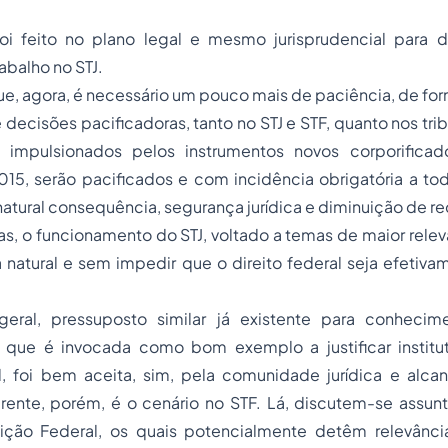
foi feito no plano legal e mesmo jurisprudencial para di
abalho no STJ.
, agora, é necessário um pouco mais de paciência, de for
 decisões pacificadoras, tanto no STJ e STF, quanto nos tri
, impulsionados pelos instrumentos novos corporifica
15, serão pacificados e com incidência obrigatória a tod
natural consequência, segurança jurídica e diminuição de re
as, o funcionamento do STJ, voltado a temas de maior relev
 natural e sem impedir que o direito federal seja efetiv
geral, pressuposto similar já existente para conhecim
 e que é invocada como bom exemplo a justificar institut
l, foi bem aceita, sim, pela comunidade jurídica e alcan
rente, porém, é o cenário no STF. Lá, discutem-se assunt
ição Federal, os quais potencialmente detêm relevância j