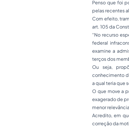
Penso que foi po
pelas recentes al
Com efeito, tram
art. 105 da Cons
“No recurso espe
federal infracon
examine a admi
terços dos memb
Ou seja, prop
conhecimento do 
a qual teria que 
O que move a pr
exagerado de pr
menor relevância
Acredito, em que
correção da moti