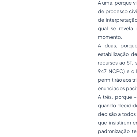
A uma, porque v
de processo civi
de interpretação
qual se revela 
momento.
A duas, porque
estabilização de
recursos ao STJ
947 NCPC) e o I
permitirão aos t
enunciados pacifi
A três, porque 
quando decidido
decisão a todos 
que insistirem e
padronização te