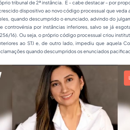
prio tribunal de 2ª instância. E – cabe destacar – por propo
acrescido dispositivo ao novo código processual que veda 
eles, quando descumprido o enunciado, advindo do julga
e controvérsia por instâncias inferiores, salvo se já esgo
3256/16). Ou seja, o próprio código processual criou instit
nteriores ao STJ e, de outro lado, impediu que aquela Co
eclamações quando descumpridos os enunciados pacifica