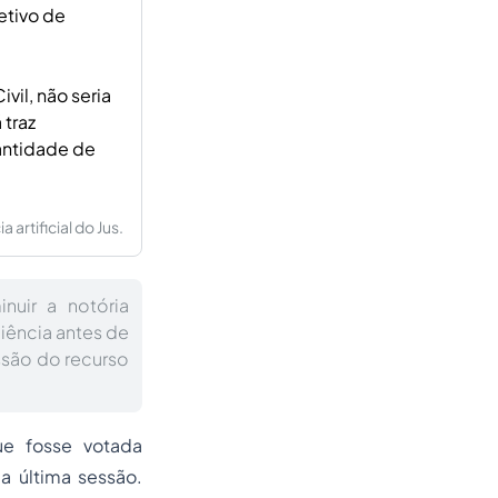
etivo de
il, não seria
 traz
antidade de
artificial do Jus.
nuir a notória
iência antes de
são do recurso
e fosse votada
a última sessão.