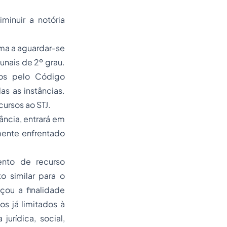
minuir a notória
ma a aguardar-se
bunais de 2º grau.
dos pelo Código
as as instâncias.
cursos ao STJ.
ância, entrará em
amente enfrentado
ento de recurso
o similar para o
çou a finalidade
os já limitados à
urídica, social,