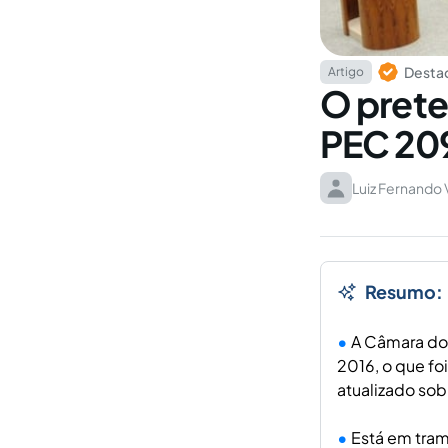
Destaq
Artigo
O preten
PEC 20
Luiz Fernando 
Resumo:
A Câmara do
2016, o que fo
atualizado sob
Está em tra