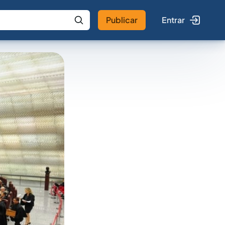
Publicar
Entrar
 IA
Buscar no Jus