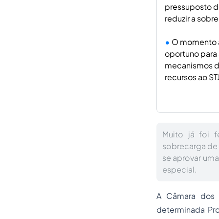
pressuposto de
reduzir a sobr
O momento at
oportuno para 
mecanismos de
recursos ao STJ
Muito já foi 
sobrecarga de 
se aprovar um
especial.
A Câmara dos 
determinada Pro