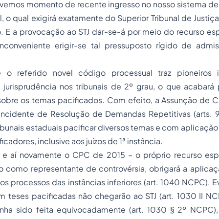
ivemos momento de recente ingresso no nosso sistema d
l, o qual exigirá exatamente do Superior Tribunal de Justiça
. E a provocação ao STJ dar-se-á por meio do recurso esp
inconveniente erigir-se tal pressuposto rígido de admis
 o referido novel código processual traz pioneiros 
 jurisprudência nos tribunais de 2º grau, o que acabará 
 sobre os temas pacificados. Com efeito, a Assunção de C
ncidente de Resolução de Demandas Repetitivas (arts.
ribunais estaduais pacificar diversos temas e com aplicaçã
cadores, inclusive aos juízos de 1ª instância.
– e aí novamente o CPC de 2015 – o próprio recurso espe
 como representante de controvérsia, obrigará a aplicaç
os processos das instâncias inferiores (art. 1040 NCPC). E
m teses pacificadas não chegarão ao STJ (art. 1030 II NC
nha sido feita equivocadamente (art. 1030 § 2º NCPC),