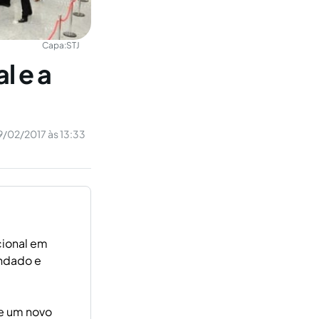
Capa:
STJ
l e a
9/02/2017 às 13:33
ional em
undado e
e um novo