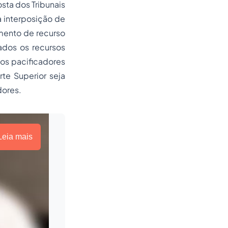
sta dos Tribunais
a interposição de
mento de recurso
tados os recursos
utos pacificadores
rte Superior seja
dores.
Leia mais