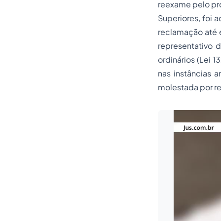
reexame pelo pró
Superiores, foi 
reclamação até 
representativo d
ordinários (Lei 1
nas instâncias a
molestada por r