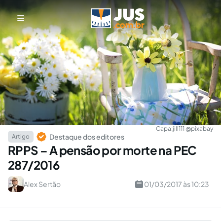
Capa:
jill111 @pixabay
Destaque dos editores
Artigo
RPPS – A pensão por morte na PEC
287/2016
Alex Sertão
01/03/2017 às 10:23