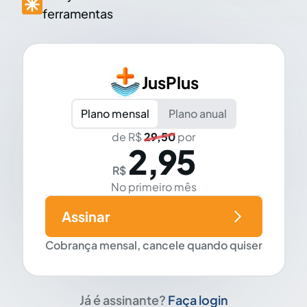
ferramentas
JusPlus
Plano mensal
Plano anual
de R$
29,50
por
2,95
R$
No primeiro mês
Assinar
Cobrança mensal, cancele quando quiser
Já é assinante?
Faça login