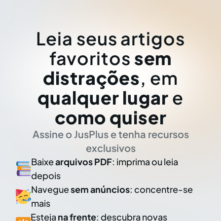
Leia seus artigos
favoritos
sem
distrações
, em
qualquer lugar
e
como quiser
Assine o JusPlus e tenha recursos
exclusivos
Baixe
arquivos PDF
: imprima ou leia
depois
Navegue
sem anúncios
: concentre-se
mais
Esteja
na frente
: descubra novas