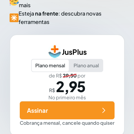
mais
Esteja
na frente
: descubra novas
ferramentas
JusPlus
Plano mensal
Plano anual
de R$
29,50
por
2,95
R$
No primeiro mês
Assinar
Cobrança mensal, cancele quando quiser