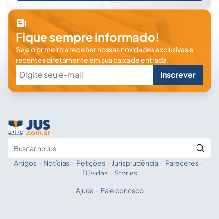
Fique sempre informado!
Seja o primeiro a receber nossas novidades exclusivas e
recentes diretamente em sua caixa de entrada.
Inscrever
Artigos
·
Notícias
·
Petições
·
Jurisprudência
·
Pareceres
·
Fale com a IA
Buscar no Jus
Dúvidas
·
Stories
Ajuda
·
Fale conosco