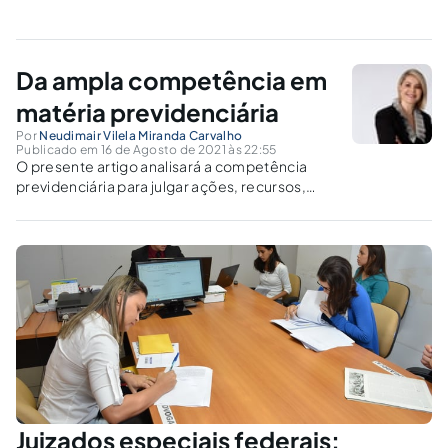
Da ampla competência em
matéria previdenciária
Por
Neudimair Vilela Miranda Carvalho
Publicado em 16 de Agosto de 2021 às 22:55
O presente artigo analisará a competência
previdenciária para julgar ações, recursos,
acidentes do trabalho, custeio da seguridade
social, competência da Justiça do Trabalho
para cobrar as contribuições previdenciárias e
a competência dos juizados federais.
Juizados especiais federais: