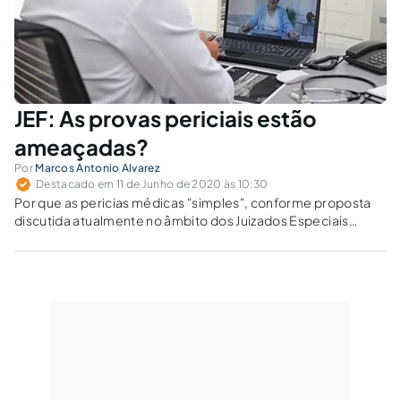
JEF: As provas periciais estão
ameaçadas?
Por
Marcos Antonio Alvarez
Destacado em 11 de Junho de 2020 às 10:30
Por que as pericias médicas "simples", conforme proposta
discutida atualmente no âmbito dos Juizados Especiais
Federais (JEF), colocam em risco o sistema pericial baseado
em ciência?