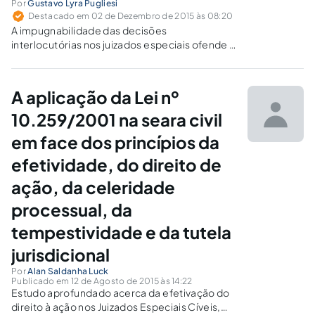
Por
Gustavo Lyra Pugliesi
Destacado em 02 de Dezembro de 2015 às 08:20
A impugnabilidade das decisões
interlocutórias nos juizados especiais ofende o
princípio constitucional da ampla defesa e do
contraditório?
A aplicação da Lei nº
10.259/2001 na seara civil
em face dos princípios da
efetividade, do direito de
ação, da celeridade
processual, da
tempestividade e da tutela
jurisdicional
Por
Alan Saldanha Luck
Publicado em 12 de Agosto de 2015 às 14:22
Estudo aprofundado acerca da efetivação do
direito à ação nos Juizados Especiais Cíveis,