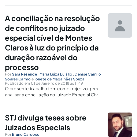
Qual o impacto na população à margem da
inclusão digital e dos recursos de mídia? Como
será a implementação das soluções técnico-
A conciliação na resolução
jurídicas e tecnológicas?
de conflitos no juizado
especial cível de Montes
Claros à luz do princípio da
duração razoável do
processo
Por
Sara Resende
,
Maria Luíza Eulálio
,
Denise Camilo
Soares Carmo
e
Ionete de Magalhães Souza
Publicado em 01 de Janeiro de 2018 às 11:49
O presente trabalho tem como objetivo geral
analisar a conciliação no Juizado Especial Cível
da comarca de Montes Claros/MG à luz do
princípio da duração razoável do processo.
STJ divulga teses sobre
Juizados Especiais
Por
Bruno Cardoso