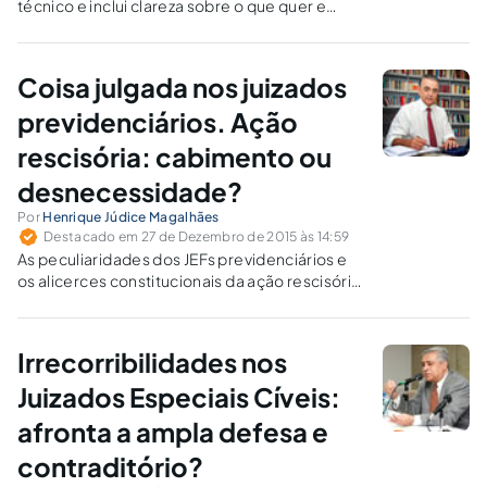
técnico e inclui clareza sobre o que quer e
sobre si próprio, a eficácia do processo de
autocomposição é maior.
Coisa julgada nos juizados
previdenciários. Ação
rescisória: cabimento ou
desnecessidade?
Por
Henrique Júdice Magalhães
Destacado em 27 de Dezembro de 2015 às 14:59
As peculiaridades dos JEFs previdenciários e
os alicerces constitucionais da ação rescisória
tornam incabível a eternização de suas
decisões quando viciadas. A intangibilidade da
coisa julgada é garantia do cidadão perante o
Irrecorribilidades nos
Estado, e não vice-versa.
Juizados Especiais Cíveis:
afronta a ampla defesa e
contraditório?