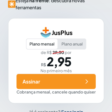
Esteja
na frente
: descubra novas
ferramentas
JusPlus
Plano mensal
Plano anual
de R$
29,50
por
2,95
R$
No primeiro mês
Assinar
Cobrança mensal, cancele quando quiser
Já é assinante?
Faça login