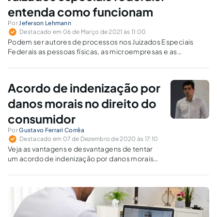
entenda como funcionam
Por
Jeferson Lehmann
Destacado em 06 de Março de 2021 às 11:00
Podem ser autores de processos nos Juizados Especiais
Federais as pessoas físicas, as microempresas e as
empresas de pequeno porte. Como rés, sempre surgem a
União, as autarquias, as fundações e as empresas públicas
federais.
Acordo de indenização por
danos morais no direito do
consumidor
Por
Gustavo Ferrari Corrêa
Destacado em 07 de Dezembro de 2020 às 17:10
Veja as vantagens e desvantagens de tentar
um acordo de indenização por danos morais
nas causas de direito do consumidor.