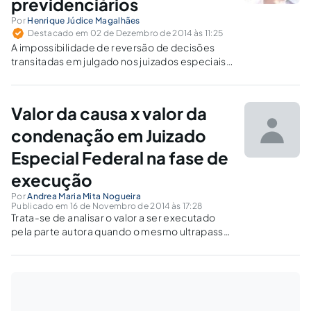
previdenciários
Por
Henrique Júdice Magalhães
Destacado em 02 de Dezembro de 2014 às 11:25
A impossibilidade de reversão de decisões
transitadas em julgado nos juizados especiais
federais previdenciários tem acarretado
problemas a cidadãos cujas causas são
inferiores a 60 salários mínimos.
Valor da causa x valor da
condenação em Juizado
Especial Federal na fase de
execução
Por
Andrea Maria Mita Nogueira
Publicado em 16 de Novembro de 2014 às 17:28
Trata-se de analisar o valor a ser executado
pela parte autora quando o mesmo ultrapassa
o valor de 60 salários mínimos, conceituando
valor da causa e valor da condenação.