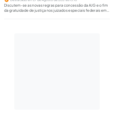
Discutem-se as novas regras para concessão da AJG e o fim
da gratuidade de justiça nos juizados especiais federais em
face dos princípios do acesso à justiça, inafastabilidade do
controle jurisdicional e proibição de proteção insuficiente.