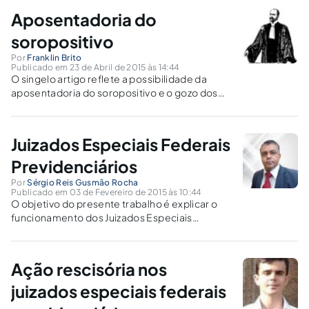
Aposentadoria do
soropositivo
Por
Franklin Brito
Publicado em 23 de Abril de 2015 às 14:44
O singelo artigo reflete a possibilidade da
aposentadoria do soropositivo e o gozo dos
demais benefícios previdenciários, sob um
prisma do ser humano integral.
Juizados Especiais Federais
Previdenciários
Por
Sérgio Reis Gusmão Rocha
Publicado em 03 de Fevereiro de 2015 às 10:44
O objetivo do presente trabalho é explicar o
funcionamento dos Juizados Especiais
Federais pautados nos princípios da oralidade,
simplicidade, informalidade, celeridade e
economia processual.
Ação rescisória nos
juizados especiais federais