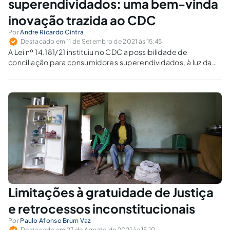
superendividados: uma bem-vinda
inovação trazida ao CDC
Por
Andre Ricardo Cintra
Destacado em 11 de Setembro de 2021 às 15:45
A Lei nº 14.181/21 instituiu no CDC a possibilidade de
conciliação para consumidores superendividados, à luz da
dignidade da pessoa humana.
Limitações à gratuidade de Justiça
e retrocessos inconstitucionais
Por
Paulo Afonso Brum Vaz
Destacado em 27 de Agosto de 2021 às 15:10