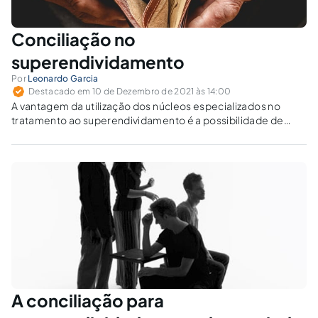
Conciliação no
superendividamento
Por
Leonardo Garcia
Destacado em 10 de Dezembro de 2021 às 14:00
A vantagem da utilização dos núcleos especializados no
tratamento ao superendividamento é a possibilidade de
conciliar em uma fase pré-processual, contando com
equipe multidisciplinar que ajudará o consumidor na
elaboração do plano de pagamento dos credores.
A conciliação para