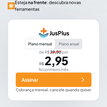
Esteja
na frente
: descubra novas
ferramentas
JusPlus
Plano mensal
Plano anual
de R$
29,50
por
2,95
R$
No primeiro mês
Assinar
Cobrança mensal, cancele quando quiser