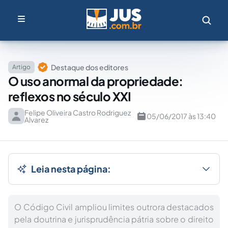
Destaque dos editores
Artigo
O uso anormal da propriedade:
reflexos no século XXI
Felipe Oliveira Castro Rodriguez
05/06/2017 às 13:40
Alvarez
Leia nesta página:
O Código Civil ampliou limites outrora destacados
pela doutrina e jurisprudência pátria sobre o direito