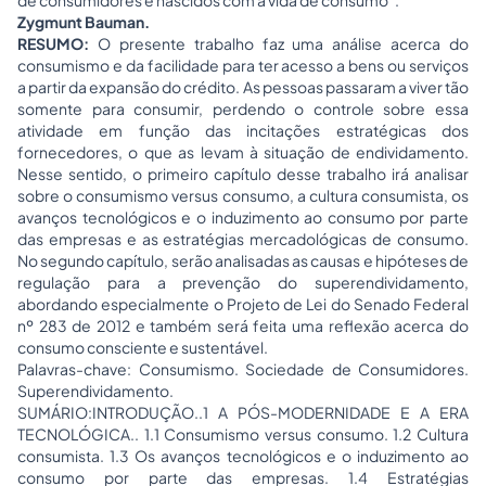
de consumidores e nascidos com a vida de consumo”.
Zygmunt Bauman.
RESUMO:
O presente trabalho faz uma análise acerca do
consumismo e da facilidade para ter acesso a bens ou serviços
a partir da expansão do crédito. As pessoas passaram a viver tão
somente para consumir, perdendo o controle sobre essa
atividade em função das incitações estratégicas dos
fornecedores, o que as levam à situação de endividamento.
Nesse sentido, o primeiro capítulo desse trabalho irá analisar
sobre o consumismo versus consumo, a cultura consumista, os
avanços tecnológicos e o induzimento ao consumo por parte
das empresas e as estratégias mercadológicas de consumo.
No segundo capítulo, serão analisadas as causas e hipóteses de
regulação para a prevenção do superendividamento,
abordando especialmente o Projeto de Lei do Senado Federal
nº 283 de 2012 e também será feita uma reflexão acerca do
consumo consciente e sustentável.
Palavras-chave: Consumismo. Sociedade de Consumidores.
Superendividamento.
SUMÁRIO:INTRODUÇÃO..1 A PÓS-MODERNIDADE E A ERA
TECNOLÓGICA.. 1.1 Consumismo versus consumo. 1.2 Cultura
consumista. 1.3 Os avanços tecnológicos e o induzimento ao
consumo por parte das empresas. 1.4 Estratégias