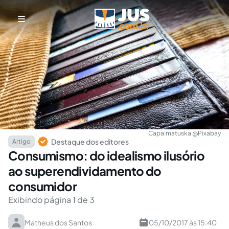
Capa:
matuska @Pixabay
Destaque dos editores
Artigo
Consumismo: do idealismo ilusório
ao superendividamento do
consumidor
Exibindo página 1 de 3
Matheus dos Santos
05/10/2017 às 15:40