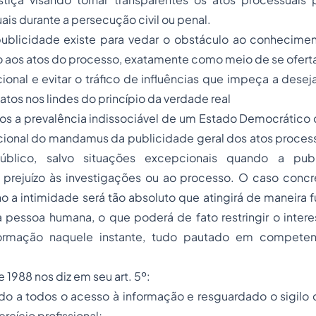
ais durante a persecução civil ou penal.
publicidade existe para vedar o obstáculo ao conhecime
o aos atos do
processo
, exatamente como meio de se oferta
icional e evitar o tráfico de influências que impeça a des
atos nos lindes do princípio da verdade real
s a prevalência indissociável de um Estado Democrático d
cional do
mandamus
da publicidade geral dos atos proces
úblico, salvo situações excepcionais quando a publ
 prejuízo às investigações ou ao processo. O caso con
no a intimidade será tão absoluto que atingirá de maneira fu
 pessoa humana, o que poderá de fato restringir o intere
ormação naquele instante, tudo pautado em compete
 1988 nos diz em seu art. 5º:
do a todos o acesso à informação e resguardado o sigilo 
rcício profissional;