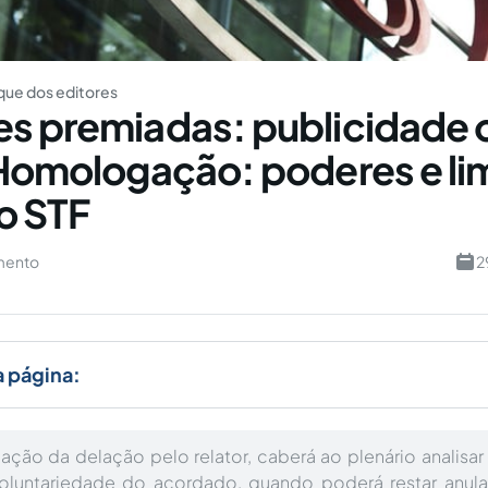
ue dos editores
s premiadas: publicidade 
 Homologação: poderes e li
o STF
mento
2
a página:
ão da delação pelo relator, caberá ao plenário analisar 
voluntariedade do acordado, quando poderá restar anul