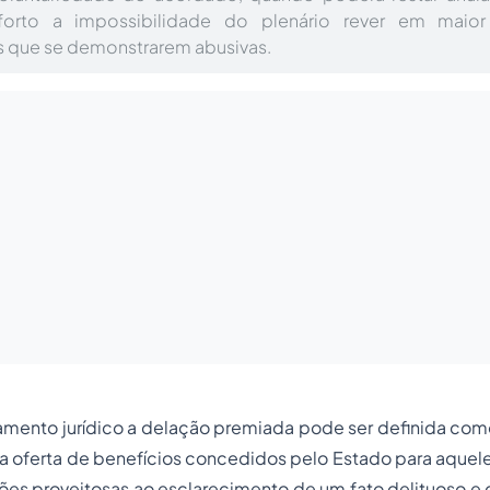
forto a impossibilidade do plenário rever em maior
que se demonstrarem abusivas.
mento jurídico a delação premiada pode ser definida co
 a oferta de benefícios concedidos pelo Estado para aquel
ões proveitosas ao esclarecimento de um fato delituoso e