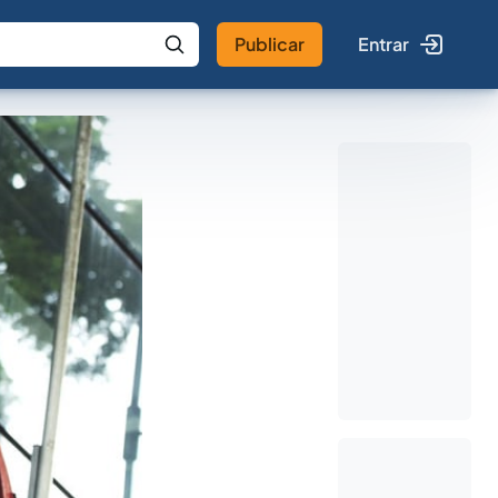
Publicar
Entrar
 IA
Buscar no Jus