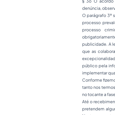
§ 3o O acordo 
denúncia, observ
O parágrafo 3º
processo preval
processo crim
obrigatoriamente
publicidade. A 
que as colabor
excepcionalidade
público pela in
implementar qua
Conforme fizemos
tanto nos termo
no tocante a fas
Até o recebimen
pretendem algun