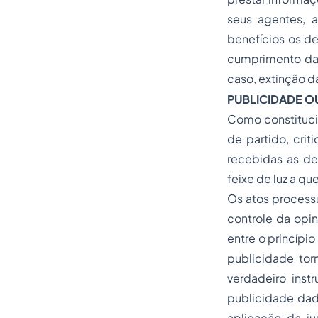
seus agentes, 
benefícios os d
cumprimento da 
caso, extinção d
PUBLICIDADE O
Como constitucio
de partido, cri
recebidas as de
feixe de luz a qu
Os atos processu
controle da opin
entre o princípi
publicidade torn
verdadeiro inst
publicidade dad
aplicação da ju