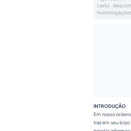
certo descon
homologações 
INTRODUÇÃO
Em nosso ordena
traz em seu bojo
prestar informaç