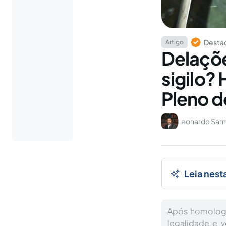
Destaq
Artigo
Delaçõe
sigilo?
Pleno d
Leonardo Sar
Leia nest
Após homologaç
legalidade e 