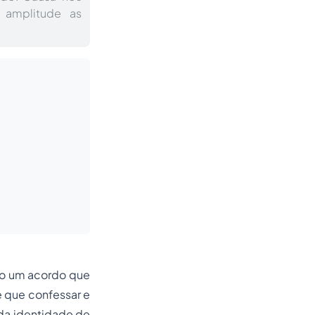
 amplitude as
mo um acordo que
e que confessar e
 da identidade de