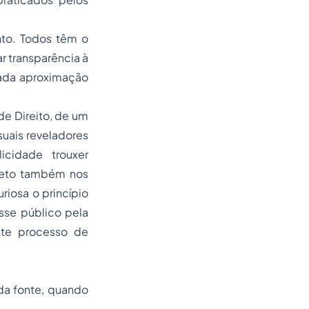
nto. Todos têm o
r transparência à
ejada aproximação
e Direito, de um
suais reveladores
icidade trouxer
creto também nos
riosa o princípio
sse público pela
nte processo de
da fonte, quando