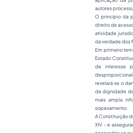
autores processu
O princípio da 
direito de acess
atividade jurisd
da verdade dos f
Em primeiro temo
Estado Constitu
de interesse p
desproporcional
revelará se o da
da dignidade da
mais ampla inf
sopesamento.
A Constituição de
XIV - e assegura
necessário ao exe