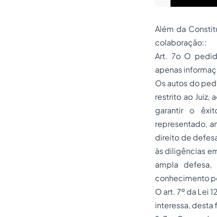
Além da Constit
colaboração::
Art. 7o O pedi
apenas informaçõ
Os autos do ped
restrito ao Juiz
garantir o êxi
representado, a
direito de defes
às diligências e
ampla defesa, 
conhecimento po
O art. 7º da Lei
interessa, desta f