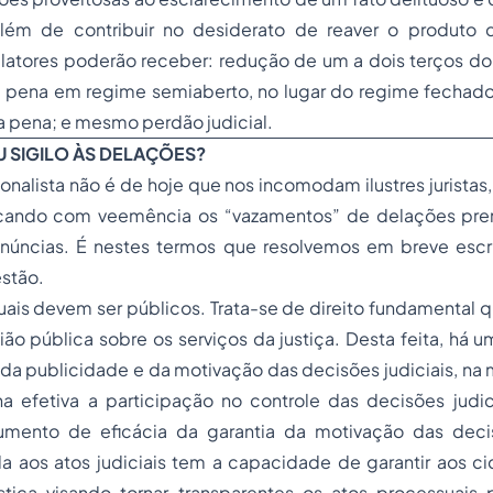
além de contribuir no desiderato de reaver o produto
elatores poderão receber: redução de um a dois terços d
pena em regime semiaberto, no lugar do regime fechad
a pena; e mesmo perdão judicial.
U SIGILO ÀS DELAÇÕES?
nalista não é de hoje que nos incomodam ilustres juristas, 
ticando com veemência os “vazamentos” de delações pr
núncias. É nestes termos que resolvemos em breve escr
estão.
ais devem ser públicos. Trata-se de direito fundamental qu
ião pública sobre os serviços da justiça. Desta feita, há u
o da publicidade e da motivação das decisões judiciais, n
a efetiva a participação no controle das decisões judici
rumento de eficácia da garantia da motivação das decis
a aos atos judiciais tem a capacidade de garantir aos ci
stiça visando tornar transparentes os atos processuais 