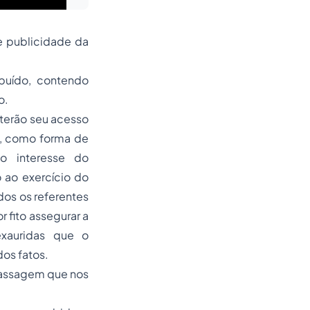
e publicidade da
buído, contendo
o.
terão seu acesso
ia, como forma de
no interesse do
 ao exercício do
dos os referentes
 fito assegurar a
exauridas que o
os fatos.
 passagem que nos