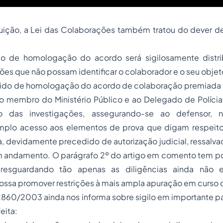
uição, a Lei das Colaborações também tratou do dever d
do de homologação do acordo será sigilosamente distri
es que não possam identificar o colaborador e o seu objet
ido de homologação do acordo de colaboração premiada 
, ao membro do Ministério Público e ao Delegado de Políc
to das investigações, assegurando-se ao defensor, 
mplo acesso aos elementos de prova que digam respeito
a, devidamente precedido de autorização judicial, ressalva
m andamento. O parágrafo 2º do artigo em comento tem por
resguardando tão apenas as diligências ainda não 
ssa promover restrições à mais ampla apuração em curso d
 12860/2003 ainda nos informa sobre sigilo em importante
eita: