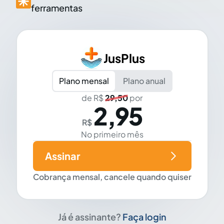
ferramentas
JusPlus
Plano mensal
Plano anual
de R$
29,50
por
2,95
R$
No primeiro mês
Assinar
Cobrança mensal, cancele quando quiser
Já é assinante?
Faça login