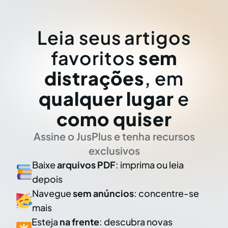
Leia seus artigos
favoritos
sem
distrações
, em
qualquer lugar
e
como quiser
Assine o JusPlus e tenha recursos
exclusivos
Baixe
arquivos PDF
: imprima ou leia
depois
Navegue
sem anúncios
: concentre-se
mais
Esteja
na frente
: descubra novas