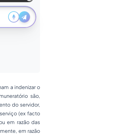
nam a indenizar o
muneratório são,
nto do servidor,
serviço (ex facto
 ou em razão das
almente, em razão