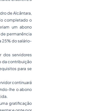
dro de Alcântara,
ndo completado o
teriam um abono
 de permanência
a 25% do salário-
r dos servidores
o da contribuição
quisitos para se
rvidor continuará
endo-lhe o abono
tida.
uma gratificação
sentar e opte por