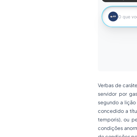
Verbas de caráte
servidor por ga
segundo a lição
concedido a títu
temporis), ou p
condições anorma
de condições pes