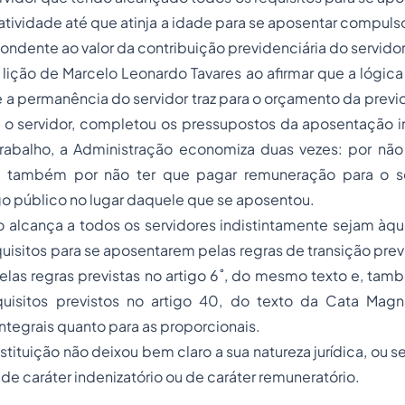
ividade até que atinja a idade para se aposentar compuls
pondente ao valor da contribuição previdenciária do servidor
a lição de Marcelo Leonardo Tavares ao afirmar que
a lógic
a permanência do servidor traz para o
orçamento
da previ
o servidor, completou os pressupostos da aposentação int
abalho, a Administração economiza duas vezes: por não
 também por não ter que pagar remuneração para o se
go público no lugar daquele que se aposentou.
o alcança a todos os servidores indistintamente sejam àq
uisitos para se aposentarem pelas regras de transição previs
las regras previstas no artigo 6˚, do mesmo texto e, tam
quisitos previstos no artigo 40, do texto da Cata Magn
ntegrais quanto para as proporcionais.
tituição não deixou bem claro a sua natureza jurídica, ou se
 de caráter indenizatório ou de caráter remuneratório.