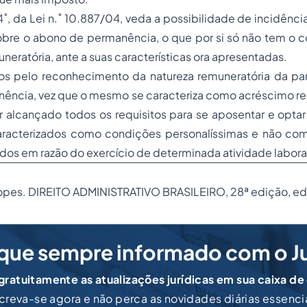
 4˚, da Lei n.˚ 10.887/04, veda a possibilidade de incidênc
obre o abono de permanência, o que por si só não tem o c
neratória, ante a suas características ora apresentadas.
os pelo reconhecimento da natureza remuneratória da par
ência, vez que o mesmo se caracteriza como acréscimo re
er alcançado todos os requisitos para se aposentar e opt
aracterizados como condições personalíssimas e não co
ados em razão do exercício de determinada atividade labora
Lopes.
DIREITO ADMINISTRATIVO
BRASILEIRO, 28ª edição, edi
que sempre informado com o J
ratuitamente as atualizações jurídicas em sua caixa de
creva-se agora e não perca as novidades diárias essenci