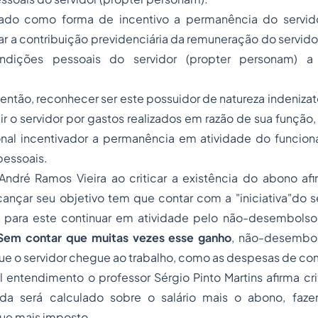
iado como forma de incentivo a permanência do servido
zar a contribuição previdenciária da remuneração do servid
ndições pessoais do servidor (
propter personam
) a
 então, reconhecer ser este possuidor de natureza indenizat
cir o servidor por gastos realizados em razão de sua função
al incentivador a permanência em atividade do funcion
pessoais.
 André Ramos Vieira ao criticar a existência do abono a
ançar seu objetivo tem que contar com a "iniciativa"do se
 para este continuar em atividade pelo não-desembolso
Sem contar que muitas vezes esse ganho
, não-desembol
e o servidor chegue ao trabalho, como as despesas de com
l entendimento o professor Sérgio Pinto Martins afirma c
da será calculado sobre o salário mais o abono, fa
gue mais imposto.