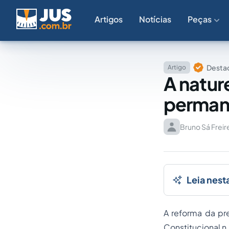
Artigos
Notícias
Peças
Destaq
Artigo
A natur
perman
Bruno Sá Freir
Leia nest
A reforma da pr
Constitucional n.