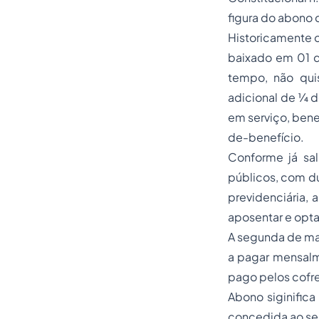
figura do abono
Historicamente o
baixado em 01 d
tempo, não qui
adicional de ¼ do
em serviço, bene
de-benefício.
Conforme já sal
públicos, com du
previdenciária, 
aposentar e opt
A segunda de man
a pagar mensalme
pago pelos cofre
Abono siginifica
concedida ao ser