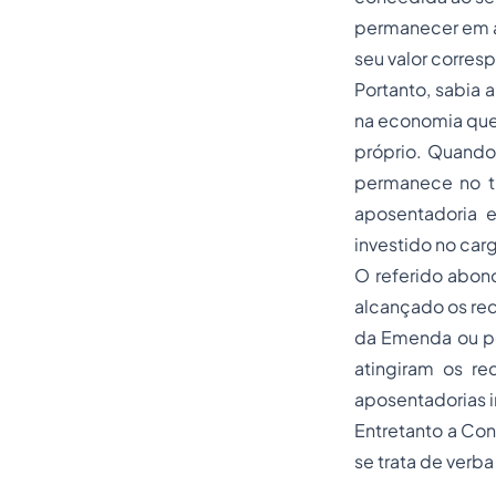
permanecer em at
seu valor corres
Portanto, sabia 
na economia que 
próprio. Quando 
permanece no tr
aposentadoria
e
investido no car
O referido abon
alcançado os req
da Emenda ou pe
atingiram os re
aposentadorias i
Entretanto a Cons
se trata de verba