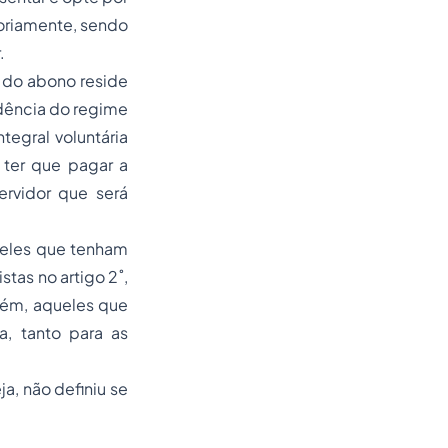
oriamente, sendo
.
a do abono reside
dência do regime
egral voluntária
 ter que pagar a
rvidor que será
ueles que tenham
tas no artigo 2˚,
bém, aqueles que
a, tanto para as
ja, não definiu se