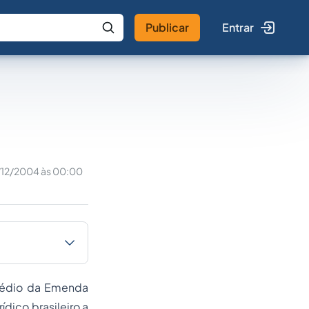
Publicar
Entrar
 IA
Buscar no Jus
/12/2004 às 00:00
rmédio da Emenda
ídico brasileiro a