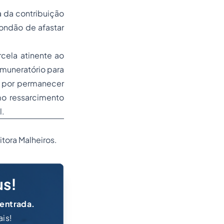
ia da contribuição
ondão de afastar
cela atinente ao
muneratório para
ar por permanecer
mo ressarcimento
l.
tora Malheiros.
us!
 entrada.
ais!