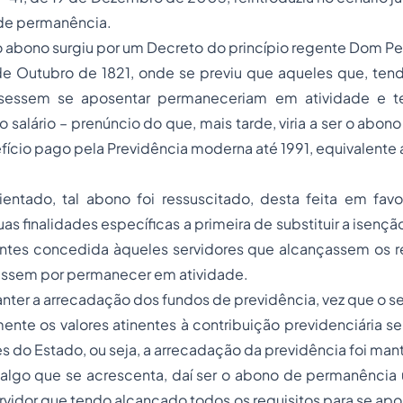
 de permanência.
 abono surgiu por um Decreto do princípio regente Dom Pe
e Outubro de 1821, onde se previu que aqueles que, te
sessem se aposentar permaneceriam em atividade e 
 salário – prenúncio do que, mais tarde, viria a ser o
abono
fício pago pela Previdência moderna até 1991, equivalente 
ientado, tal abono foi ressuscitado, desta feita em favo
as finalidades específicas a primeira de substituir a isençã
antes concedida àqueles servidores que alcançassem os re
assem por permanecer em atividade.
ter a arrecadação dos fundos de previdência, vez que o se
nte os valores atinentes à contribuição previdenciária s
s do Estado, ou seja, a arrecadação da previdência foi man
 algo que se acrescenta, daí ser o abono de permanência 
vidor que tendo alcançado todos os requisitos para se apo