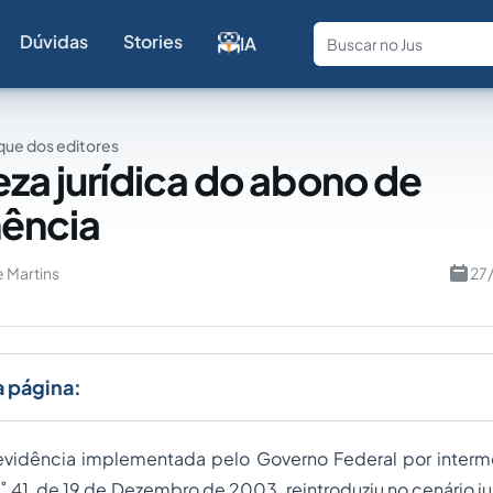
Dúvidas
Stories
IA
Fale com a
ue dos editores
eza jurídica do abono de
ência
e Martins
27
a página:
evidência implementada pelo Governo Federal por inte
˚ 41, de 19 de Dezembro de 2003, reintroduziu no cenário jur