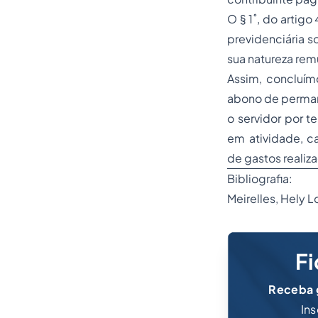
O § 1˚, do artigo
previdenciária s
sua natureza remu
Assim, concluím
abono de perman
o servidor por t
em atividade, c
de gastos realiz
Bibliografia:
Meirelles, Hely 
Fi
Receba g
Ins