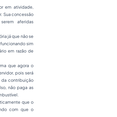
r em atividade,
or. Sua concessão
 serem aferidas
ória já que não se
, funcionando sim
ário em razão de
firma que
agora o
rvidor, pois será
 da contribuição
so, não paga as
bustível.
riticamente que
o
zendo com que o