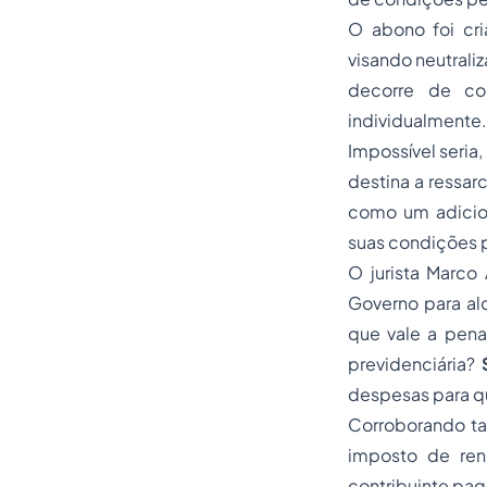
O abono foi cr
visando neutrali
decorre de co
individualmente.
Impossível seria,
destina a ressar
como um adicion
suas condições 
O jurista Marco
Governo para alc
que vale a pena
previdenciária?
despesas para qu
Corroborando ta
imposto de ren
contribuinte pa