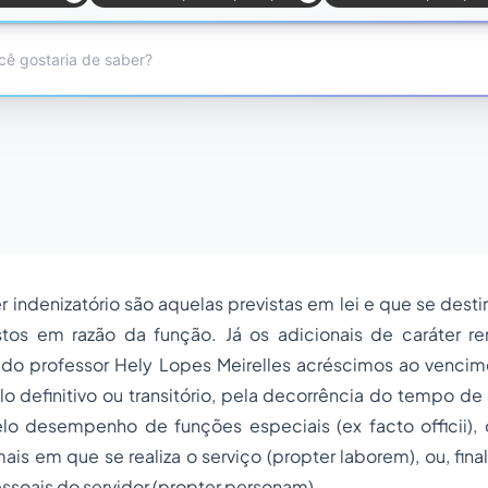
r indenizatório são aquelas previstas em lei e que se desti
stos em razão da função. Já os adicionais de caráter re
 do professor Hely Lopes Meirelles
acréscimos ao vencime
lo definitivo ou transitório, pela decorrência do tempo de 
elo desempenho de funções especiais (ex facto officii),
is em que se realiza o serviço (propter laborem), ou, fin
soais do servidor (propter personam).