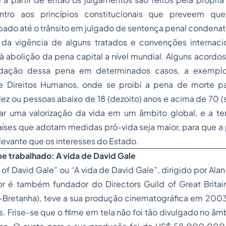
tro aos princípios constitucionais que preveem qu
ado até o trânsito em julgado de sentença penal condenató
da vigência de alguns tratados e convenções internaci
 à abolição da pena capital a nível mundial. Alguns acordo
edação dessa pena em determinados casos, a exempl
e Direitos Humanos, onde se proibi a pena de morte p
ez ou pessoas abaixo de 18 (dezoito) anos e acima de 70 (s
r uma valorização da vida em um âmbito global, e a t
íses que adotam medidas pró-vida seja maior, para que a 
elevante que os interesses do Estado.
lme trabalhado: A vida de David Gale
 of David Gale” ou “A vida de David Gale”, dirigido por Ala
tor é também fundador do Directors Guild of Great Brita
ã-Bretanha), teve a sua produção cinematográfica em 200
s. Frise-se que o filme em tela não foi tão divulgado no âm