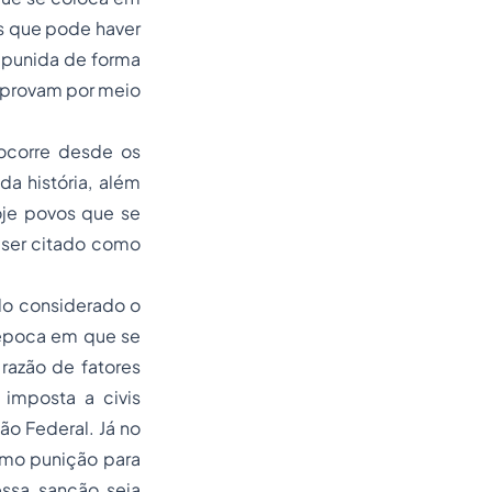
os que pode haver
 punida de forma
 provam por meio
ocorre desde os
a história, além
hoje povos que se
 ser citado como
do considerado o
 época em que se
 razão de fatores
 imposta a civis
ão Federal. Já no
como punição para
essa sanção seja