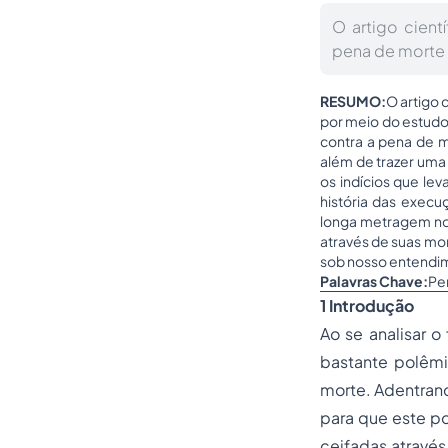
O artigo cientí
pena de morte 
RESUMO:
O artigo 
por meio do estudo d
contra a pena de m
além de trazer uma 
os indícios que le
história das exec
longa metragem no 
através de suas mor
sob nosso entendim
Palavras Chave:
Pen
1 Introdução
Ao se analisar 
bastante polêmi
morte. Adentrand
para que este po
ceifadas através