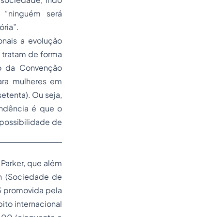
e “ninguém será
ria”.
onais a evolução
s tratam de forma
o da Convenção
ara mulheres em
etenta). Ou seja,
endência é que o
possibilidade de
n Parker, que além
in (Sociedade de
3 promovida pela
bito internacional