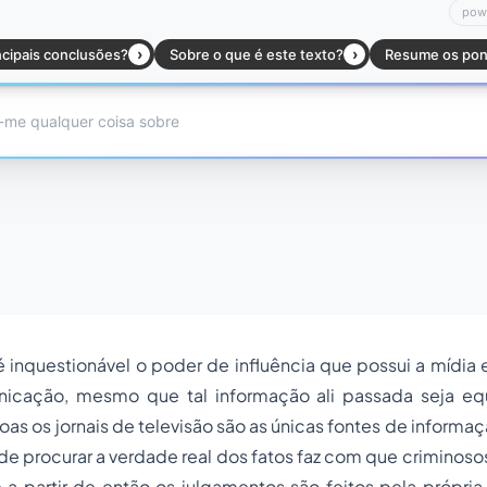
é inquestionável o poder de influência que possui a mídia 
icação, mesmo que tal informação ali passada seja equ
oas os jornais de televisão são as únicas fontes de inform
 de procurar a verdade real dos fatos faz com que criminoso
a partir de então os julgamentos são feitos pela própria