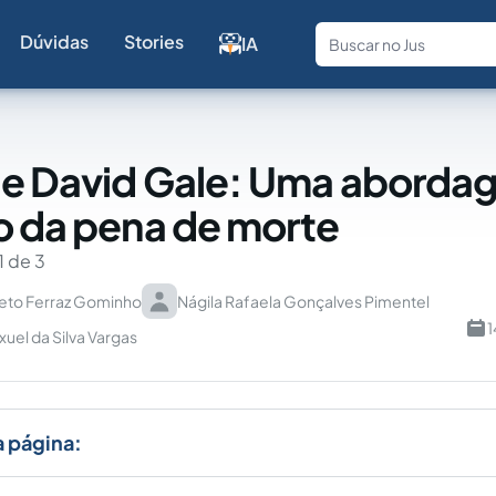
Dúvidas
Stories
IA
Fale com a
de David Gale: Uma aborda
o da pena de morte
1 de 3
eto Ferraz Gominho
Nágila Rafaela Gonçalves Pimentel
1
el da Silva Vargas
a página: