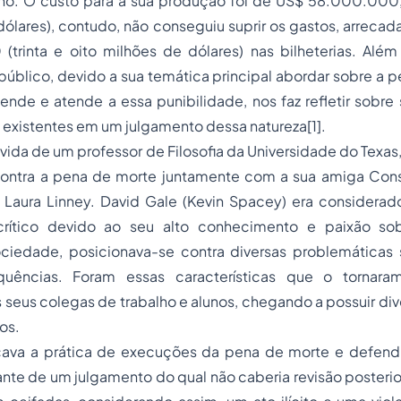
no. O custo para a sua produção foi de US$ 58.000.000
dólares), contudo, não conseguiu suprir os gastos, arrec
trinta e oito milhões de dólares) nas bilheterias. Além
público, devido a sua temática principal abordar sobre a
nde e atende a essa punibilidade, nos faz refletir sobre
s existentes em um julgamento dessa natureza[1].
vida de um professor de Filosofia da Universidade do Texas, 
ontra a pena de morte juntamente com a sua amiga Cons
 Laura Linney. David Gale (Kevin Spacey) era considerado
rítico devido ao seu alto conhecimento e paixão so
sociedade, posicionava-se contra diversas problemáticas
ências. Foram essas características que o tornara
 seus colegas de trabalho e alunos, chegando a possuir di
os.
icava a prática de execuções da pena de morte e defen
ante de um julgamento do qual não caberia revisão posterior