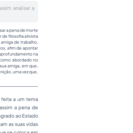
assim analisar a
lisar a pena de morte
e filosofia ativista
 amiga de trabalho,
dos, afim de apontar
m aprofundamento na
m como abordado no
 sua amiga, em que,
unição, uma vez que,
 feita a um tema
 assim a pena de
sagrado ao Estado
ham as suas vidas
 que se coloca em