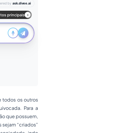
e todos os outros
ivocada. Para a
ação que possuem,
s sejam “criados”
 sociedade, indo