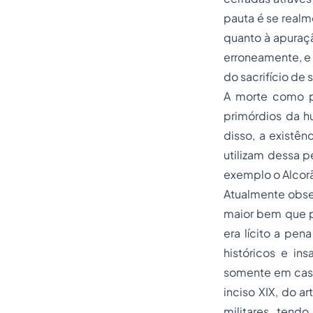
pauta é se realm
quanto à apuraç
erroneamente, e 
do sacrifício de 
A morte como p
primórdios da h
disso, a existên
utilizam dessa 
exemplo o Alcor
Atualmente obser
maior bem que p
era lícito a pen
históricos e in
somente em caso 
inciso XIX, do a
militares, tend