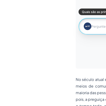
No século atual 
meios de comun
maioria das pess
pois, a preguiça
o tempo todo, e 