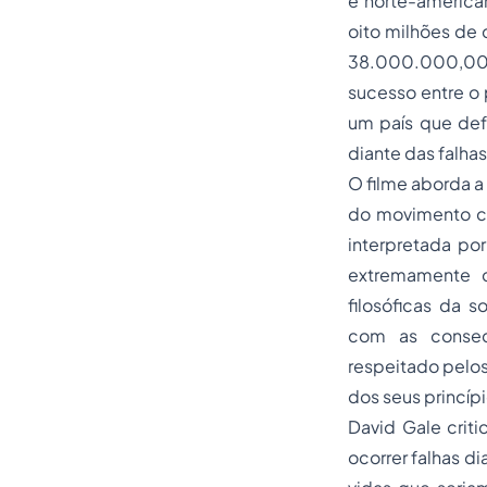
e norte-america
oito milhões de 
38.000.000,00 (
sucesso entre o 
um país que defe
diante das falha
O filme aborda a 
do movimento c
interpretada por
extremamente c
filosóficas da 
com as consequ
respeitado pelos
dos seus princípi
David Gale crit
ocorrer falhas di