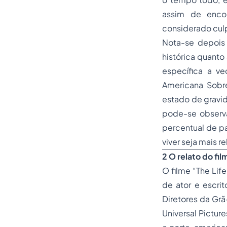
assim de encon
considerado culp
Nota-se depois 
histórica quanto
específica a v
Americana Sobr
estado de gravid
pode-se observa
percentual de pa
viver seja mais r
2 O relato do fi
O filme “The Life
de ator e escri
Diretores da Gr
Universal Picture