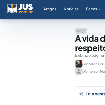
Artigos
Notícias
Peças
Artigo
A vida 
respeit
Exibindo página 
Leonardo Barr
Wemerson Maxu
Leia nest