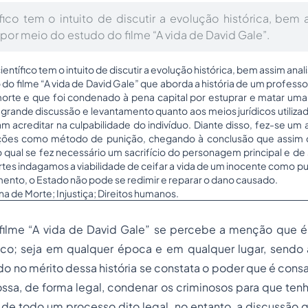
fico tem o intuito de discutir a evolução histórica, bem 
por meio do estudo do filme “A vida de David Gale”.
científico tem o intuito de discutir a evolução histórica, bem assim ana
o filme “A vida de David Gale” que aborda a história de um professor d
orte e que foi condenado à pena capital por estuprar e matar uma
grande discussão e levantamento quanto aos meios jurídicos utiliza
vam acreditar na culpabilidade do indivíduo. Diante disso, fez-se u
uções como método de punição, chegando à conclusão que assi
qual se fez necessário um sacrifício do personagem principal e de
tes indagamos a viabilidade de ceifar a vida de um inocente como p
ento, o Estado não pode se redimir e reparar o dano causado.
a de Morte; Injustiça; Direitos humanos.
o filme “A vida de David Gale” se percebe a menção que é
co; seja em qualquer época e em qualquer lugar, sendo
o no mérito dessa história se constata o poder que é con
ssa, de forma legal, condenar os criminosos para que ten
 de todo um processo dito legal, no entanto, a discussão