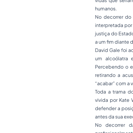
vidas que seriam
humanos.
No decorrer do d
interpretada por
justiça do Estad
a um fim diante 
David Gale foi a
um alcoólatra 
Percebendo o es
retirando a ac
“acabar” com a v
Toda a trama do
vivida por Kate 
defender a posiç
antes da sua ex
No decorrer d