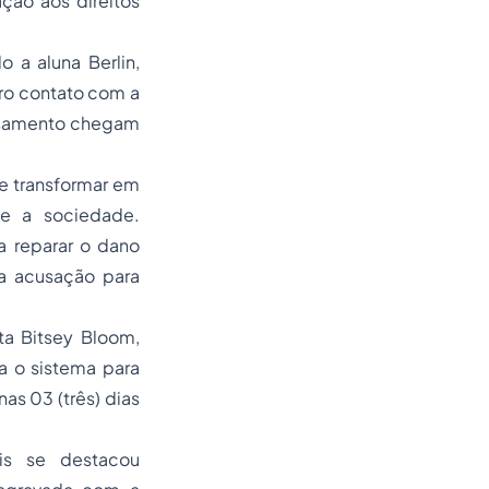
ação aos direitos
 a aluna Berlin,
iro contato com a
 casamento chegam
e transformar em
te a sociedade.
a reparar o dano
a acusação para
ta Bitsey Bloom,
ra o sistema para
as 03 (três) dias
is se destacou