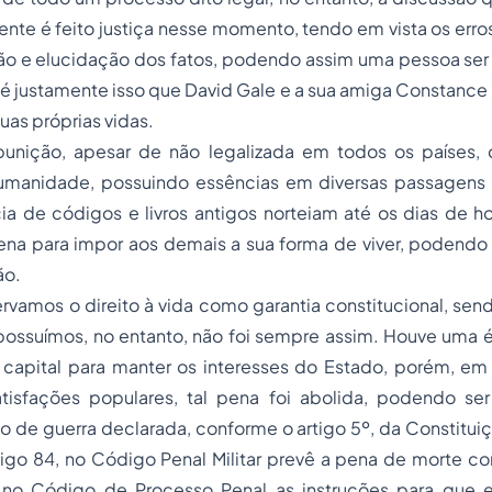
ente é feito justiça nesse momento, tendo em vista os err
ão e elucidação dos fatos, podendo assim uma pessoa ser
é justamente isso que David Gale e a sua amiga Constance
suas próprias vidas.
unição, apesar de não legalizada em todos os países, 
umanidade, possuindo essências em diversas passagens d
cia de códigos e livros antigos norteiam até os dias de 
pena para impor aos demais a sua forma de viver, podendo
ão.
vamos o direito à vida como garantia constitucional, sen
ossuímos, no entanto, não foi sempre assim. Houve uma
a capital para manter os interesses do Estado, porém, em
satisfações populares, tal pena foi abolida, podendo ser
de guerra declarada, conforme o artigo 5º, da Constituiç
rtigo 84, no Código Penal Militar prevê a pena de morte 
o no Código de Processo Penal as instruções para que 