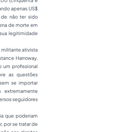
,00 (cinquenta e
adando apenas US$
 de não ter sido
 pena de morte em
 sua legitimidade
militante ativista
tance Harroway,
 um profissional
bre as questões
 sem se importar
m extremamente
versos seguidores
dia que poderiam
, por se tratar de