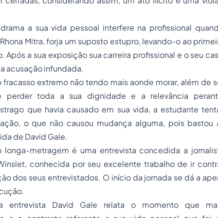
 ceifadas, considerando assim, um ato ilícito e uma viol
rama a sua vida pessoal interfere na profissional quando
 Rhona Mitra, forja um suposto estupro, levando-o ao prime
o. Após a sua exposição sua carreira profissional e o seu
da acusação infundada.
o fracasso extremo não tendo mais aonde morar, além de s
e perder toda a sua dignidade e a relevância peran
trago que havia causado em sua vida, a estudante tent
usação, o que não causou mudança alguma, pois bastou 
ida de David Gale.
 longa-metragem é uma entrevista concedida a jornalis
Winslet, conhecida por seu excelente trabalho de ir cont
ão dos seus entrevistados. O início da jornada se dá a apen
ecução.
a entrevista David Gale relata o momento que ma