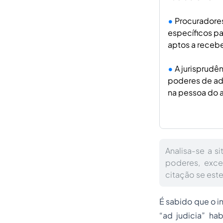
Procuradore
específicos pa
aptos a recebe
A jurisprudê
poderes de adm
na pessoa do a
Analisa-se a 
poderes, exce
citação se este
É sabido que o 
“ad judicia” ha