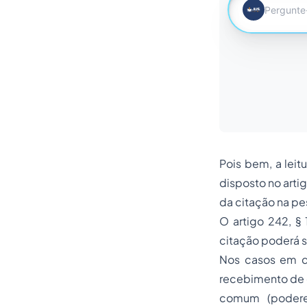
Pois bem, a leit
disposto no artig
da citação na pe
O artigo 242, § 
citação poderá s
Nos casos em q
recebimento de 
comum (podere