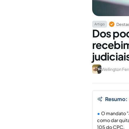
Destaq
Artigo
Dos pod
recebim
judiciai
Wellington Fer
Resumo:
O mandato "a
como dar quit
105 do CPC.