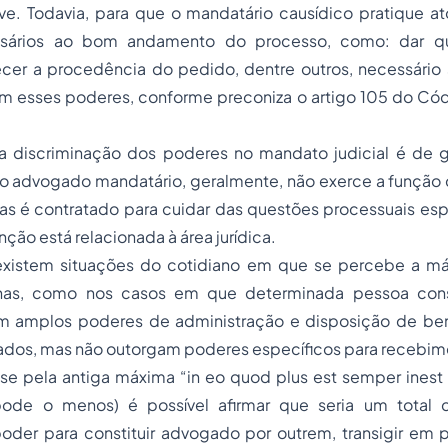
sive. Todavia, para que o mandatário causídico pratique 
sários ao bom andamento do processo, como: dar qu
ecer a procedência do pedido, dentre outros, necessário 
 esses poderes, conforme preconiza o artigo 105 do Có
a discriminação dos poderes no mandato judicial é de g
 advogado mandatário, geralmente, não exerce a função 
s é contratado para cuidar das questões processuais esp
ção está relacionada à área jurídica.
 existem situações do cotidiano em que se percebe a 
as, como nos casos em que determinada pessoa const
com amplos poderes de administração e disposição de bens
gados, mas não outorgam poderes específicos para recebim
-se pela antiga máxima “in eo quod plus est semper inest
ode o menos) é possível afirmar que seria um total 
oder para constituir advogado por outrem, transigir em p