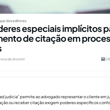
ue dos editores
eres especiais implícitos p
ento de citação em proce
s
reira de Amorim
08
d judicia" permite ao advogado representar o cliente em ju
ação ou receber citação exigem poderes específicos confo