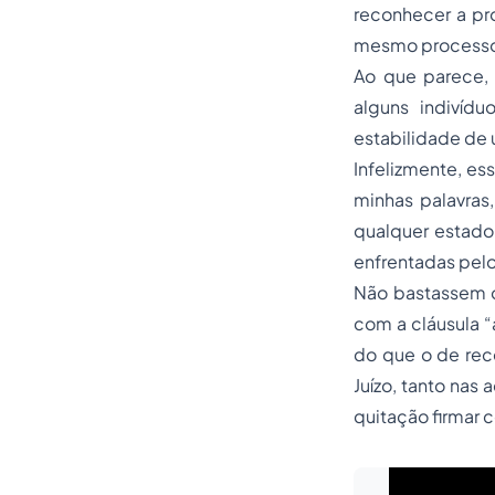
reconhecer a pr
mesmo process
Ao que parece, 
alguns indivíd
estabilidade de
Infelizmente, es
minhas palavras,
qualquer estado
enfrentadas pelo
Não bastassem os
com a cláusula “
do que o de rec
Juízo, tanto nas
quitação firmar c