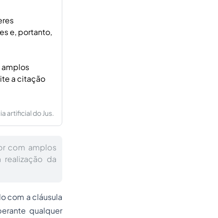
eres
s e, portanto,
m amplos
ite a citação
artificial do Jus.
dor com amplos
 realização da
o com a cláusula
perante qualquer