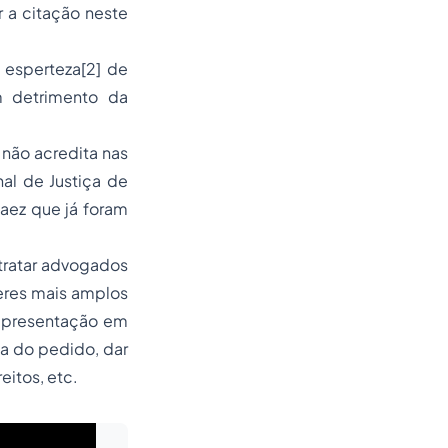
 a citação neste
 esperteza[2] de
m detrimento da
 não acredita nas
al de Justiça de
aez que já foram
ntratar advogados
deres mais amplos
representação em
ia do pedido, dar
eitos, etc.