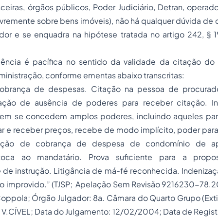
anceiras, órgãos públicos, Poder Judiciário, Detran, operado
ivremente sobre bens imóveis), não há qualquer dúvida de
dor e se enquadra na hipótese tratada no artigo 242, § 
rudência é pacífica no sentido da validade da citação d
inistração, conforme ementas abaixo transcritas:
obrança de despesas. Citação na pessoa de procura
ação de ausência de poderes para receber citação. In
uem se concedem amplos poderes, incluindo aqueles par
ar e receber preços, recebe de modo implícito, poder par
a ação de cobrança de despesa de condomínio de ap
toca ao mandatário. Prova suficiente para a propo
e instrução. Litigância de má-fé reconhecida. Indenizaçã
so improvido.” (TJSP; Apelação Sem Revisão 9216230-78
 Coppola; Órgão Julgador: 8a. Câmara do Quarto Grupo (Exti
6ª V.CÍVEL; Data do Julgamento: 12/02/2004; Data de Regis