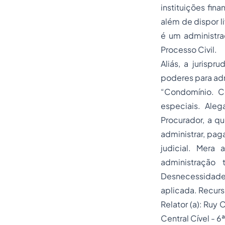
instituições fin
além de dispor l
é um administra
Processo Civil.
Aliás, a jurisp
poderes para adm
“Condomínio. C
especiais. Aleg
Procurador, a q
administrar, pag
judicial. Mer
administração 
Desnecessidade d
aplicada. Recur
Relator (a): Ruy
Central Cível - 