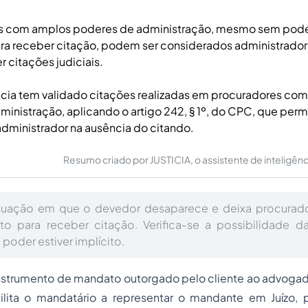
s com amplos poderes de administração, mesmo sem pod
ra receber citação, podem ser considerados administradore
r citações judiciais.
ncia tem validado citações realizadas em procuradores co
inistração, aplicando o artigo 242, § 1º, do CPC, que perm
dministrador na ausência do citando.
Resumo criado por JUSTICIA, o assistente de inteligência 
situação em que o devedor desaparece e deixa procura
to para receber citação. Verifica-se a possibilidade da
 poder estiver implícito.
instrumento de mandato outorgado pelo cliente ao advogad
bilita o mandatário a representar o mandante em Juízo, 