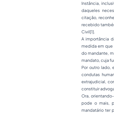
Instância, inclu
daqueles neces
citação, reconh
recebido também
Civil[1].
A importância d
medida em que o
do mandante, ma
mandato, cuja fun
Por outro lado,
condutas human
extrajudicial, 
constituir advo
Ora, orientando
pode o mais, p
mandatário ter p