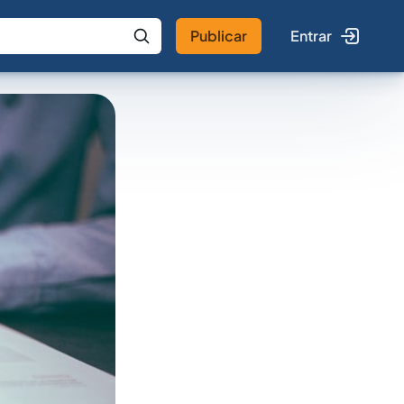
Publicar
Entrar
 IA
Buscar no Jus