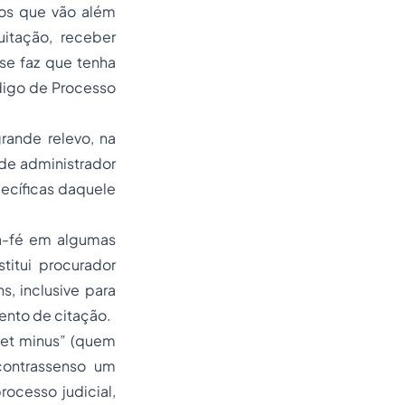
atos que vão além
itação, receber
se faz que tenha
digo de Processo
rande relevo, na
de administrador
ecíficas daquele
má-fé em algumas
itui procurador
, inclusive para
ento de citação.
 et minus” (quem
contrassenso um
rocesso judicial,