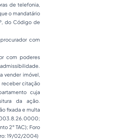
ras de telefonia,
 que o mandatário
1º, do Código de
o procurador com
dor com poderes
admissibilidade.
a vender imóvel,
a receber citação
artamento cuja
situra da ação.
o fixada e multa
.2003.8.26.0000;
nto 2° TAC); Foro
tro: 19/02/2004)