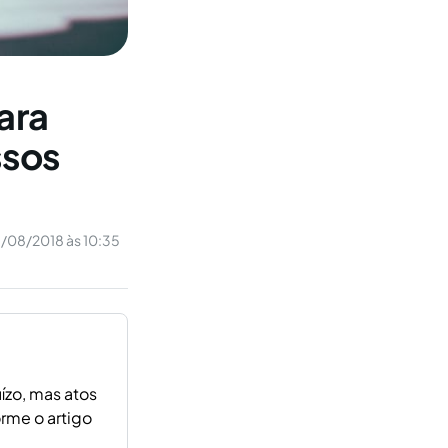
ara
ssos
/08/2018 às 10:35
ízo, mas atos
rme o artigo