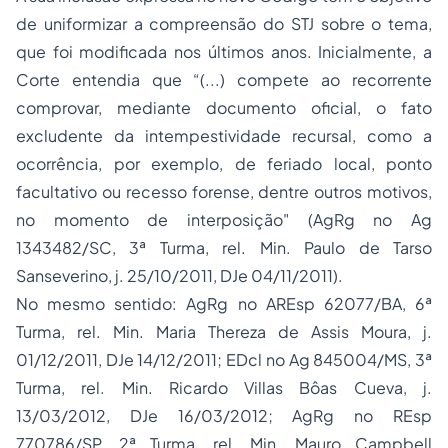
de uniformizar a compreensão do STJ sobre o tema,
que foi modificada nos últimos anos. Inicialmente, a
Corte entendia que “(...) compete ao recorrente
comprovar, mediante documento oficial, o fato
excludente da intempestividade recursal, como a
ocorrência, por exemplo, de feriado local, ponto
facultativo ou recesso forense, dentre outros motivos,
no momento de interposição" (AgRg no Ag
1343482/SC, 3ª Turma, rel. Min. Paulo de Tarso
Sanseverino, j. 25/10/2011, DJe 04/11/2011).
No mesmo sentido: AgRg no AREsp 62077/BA, 6ª
Turma, rel. Min. Maria Thereza de Assis Moura, j.
01/12/2011, DJe 14/12/2011; EDcl no Ag 845004/MS, 3ª
Turma, rel. Min. Ricardo Villas Bôas Cueva, j.
13/03/2012, DJe 16/03/2012; AgRg no REsp
770786/SP, 2ª Turma, rel. Min. Mauro Campbell