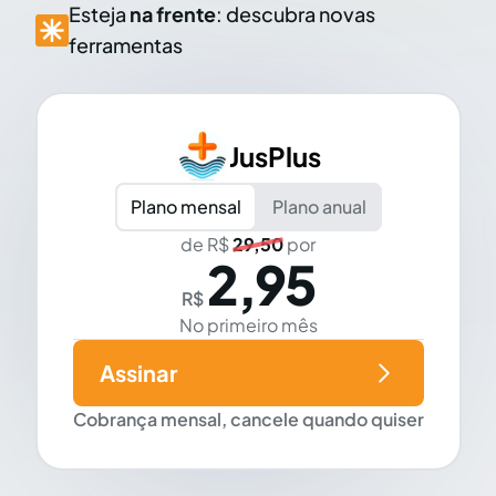
Esteja
na frente
: descubra novas
ferramentas
JusPlus
Plano mensal
Plano anual
de R$
29,50
por
2,95
R$
No primeiro mês
Assinar
Cobrança mensal, cancele quando quiser