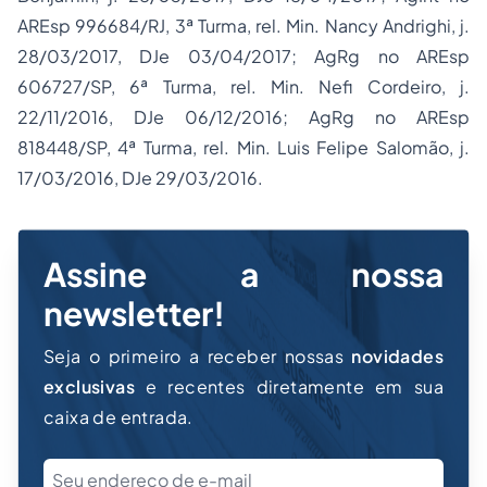
AREsp 996684/RJ, 3ª Turma, rel. Min. Nancy Andrighi, j.
28/03/2017, DJe 03/04/2017; AgRg no AREsp
606727/SP, 6ª Turma, rel. Min. Nefi Cordeiro, j.
22/11/2016, DJe 06/12/2016; AgRg no AREsp
818448/SP, 4ª Turma, rel. Min. Luis Felipe Salomão, j.
17/03/2016, DJe 29/03/2016.
Assine a nossa
newsletter!
Seja o primeiro a receber nossas
novidades
exclusivas
e recentes diretamente em sua
caixa de entrada.