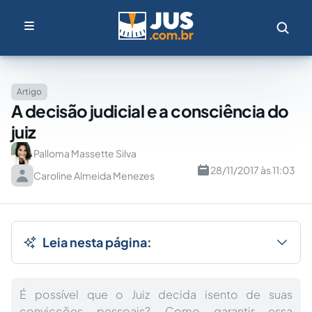
Artigo
A decisão judicial e a consciência do
juiz
Palloma Massette Silva
28/11/2017 às 11:03
Caroline Almeida Menezes
Leia nesta página:
É possível que o Juiz decida isento de suas
convicções pessoais? Como garantir essa