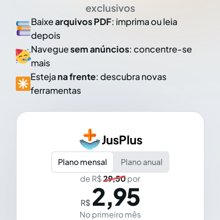
exclusivos
Baixe
arquivos PDF
: imprima ou leia
depois
Navegue
sem anúncios
: concentre-se
mais
Esteja
na frente
: descubra novas
ferramentas
JusPlus
Plano mensal
Plano anual
de R$
29,50
por
2,95
R$
No primeiro mês